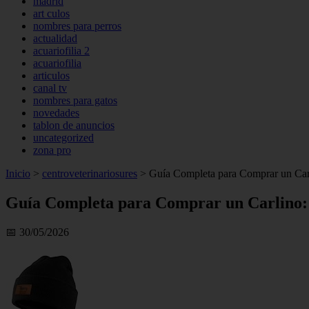
madrid
art culos
nombres para perros
actualidad
acuariofilia 2
acuariofilia
articulos
canal tv
nombres para gatos
novedades
tablon de anuncios
uncategorized
zona pro
Inicio
>
centroveterinariosures
>
Guía Completa para Comprar un Carl
Guía Completa para Comprar un Carlino: 
📅 30/05/2026