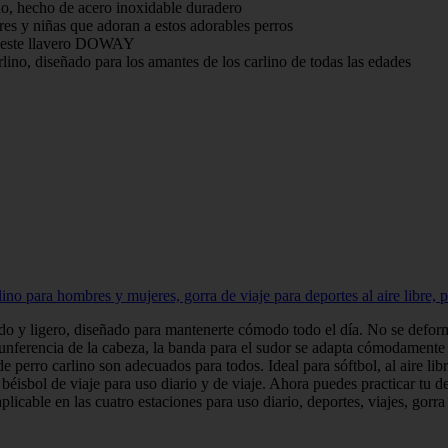
ino, hecho de acero inoxidable duradero
res y niñas que adoran a estos adorables perros
n este llavero DOWAY
rlino, diseñado para los amantes de los carlino de todas las edades
o para hombres y mujeres, gorra de viaje para deportes al aire libre, pa
modo y ligero, diseñado para mantenerte cómodo todo el día. No se defor
rcunferencia de la cabeza, la banda para el sudor se adapta cómodamente a
ro carlino son adecuados para todos. Ideal para sóftbol, al aire libre, s
de béisbol de viaje para uso diario y de viaje. Ahora puedes practicar tu d
icable en las cuatro estaciones para uso diario, deportes, viajes, gorra