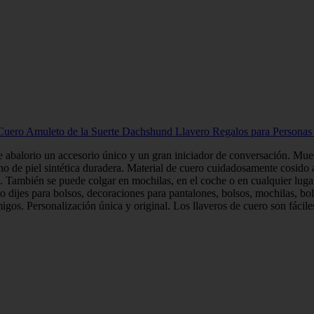
Cuero Amuleto de la Suerte Dachshund Llavero Regalos para Persona
e abalorio un accesorio único y un gran iniciador de conversación. Mues
cho de piel sintética duradera. Material de cuero cuidadosamente cosido 
as. También se puede colgar en mochilas, en el coche o en cualquier lug
o dijes para bolsos, decoraciones para pantalones, bolsos, mochilas, bo
gos. Personalización única y original. Los llaveros de cuero son fáciles 