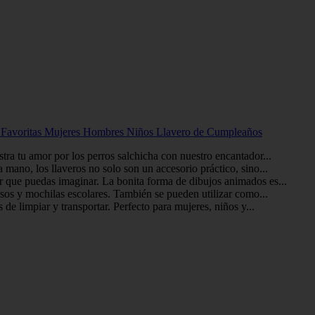
s Favoritas Mujeres Hombres Niños Llavero de Cumpleaños
tra tu amor por los perros salchicha con nuestro encantador...
a mano, los llaveros no solo son un accesorio práctico, sino...
ar que puedas imaginar. La bonita forma de dibujos animados es...
lsos y mochilas escolares. También se pueden utilizar como...
de limpiar y transportar. Perfecto para mujeres, niños y...