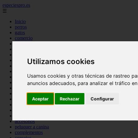
especiespro.es
☰
Inicio
perros
gatos
comercio
alimentaci n
acuariofilia
acuarios
Utilizamos cookies
salud
tenencia responsable
ventas
Usamos cookies y otras técnicas de rastreo pa
mantenimiento
aves
anuncios adecuados, para analizar el tráfico e
marketing
bienestar
Aceptar
Rechazar
Configurar
peque os mam feros
verano
legislaci n
peluquer a
accesorios
peluquer a canina
complementos
consejos