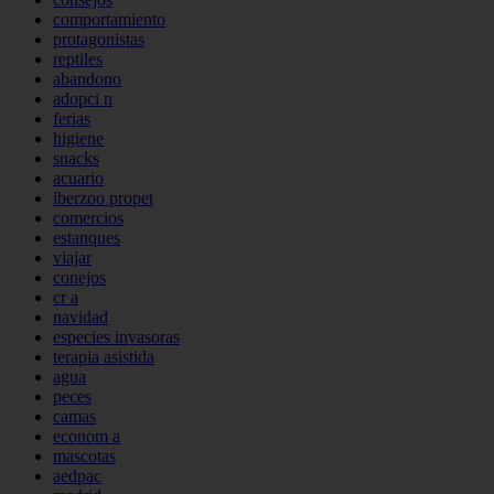
comportamiento
protagonistas
reptiles
abandono
adopci n
ferias
higiene
snacks
acuario
iberzoo propet
comercios
estanques
viajar
conejos
cr a
navidad
especies invasoras
terapia asistida
agua
peces
camas
econom a
mascotas
aedpac