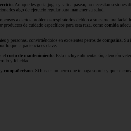
ercicio
. Aunque les gusta jugar y salir a pasear, no necesitan sesiones d
ionarles algo de ejercicio regular para mantener su salud.
opensos a ciertos problemas respiratorios debido a su estructura facial
b
ar productos de cuidado específicos para esta raza, como
comida
adecua
ales y personas, convirtiéndolos en excelentes perros de
compañía
. Su
or lo que la paciencia es clave.
a el
costo de mantenimiento
. Esto incluye alimentación, atención vete
ollo y felicidad.
y
compañerismo
. Si buscas un perro que te haga sonreír y que se con