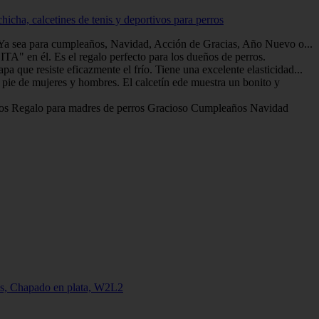
hicha, calcetines de tenis y deportivos para perros
Ya sea para cumpleaños, Navidad, Acción de Gracias, Año Nuevo o...
él. Es el regalo perfecto para los dueños de perros.
que resiste eficazmente el frío. Tiene una excelente elasticidad...
 de mujeres y hombres. El calcetín ede muestra un bonito y
os Regalo para madres de perros Gracioso Cumpleaños Navidad
ñas, Chapado en plata, W2L2