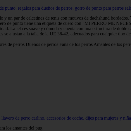
de punto, regalos para dueños de perros, gorro de punto para perros salc
 y un par de calcetines de tenis con motivos de dachshund bordados. 
to tiene una etiqueta de cuero con "MI PERRO ME NECESITA" en 
. La tela es suave y cómoda y cuenta con una estructura de doble capa 
 a la talla de la UE 36-42, adecuados para cualquier tipo de pie
de perros Dueños de perros Fans de los perros Amantes de los perr
lavero de perro carlino, accesorios de coche, dijes para mujeres y ni
ra los amantes del pug