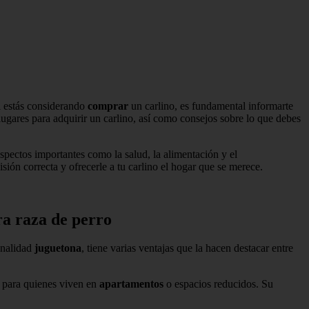
Si estás considerando
comprar
un carlino, es fundamental informarte
lugares para adquirir un carlino, así como consejos sobre lo que debes
pectos importantes como la salud, la alimentación y el
sión correcta y ofrecerle a tu carlino el hogar que se merece.
ra raza de perro
onalidad
juguetona
, tiene varias ventajas que la hacen destacar entre
s para quienes viven en
apartamentos
o espacios reducidos. Su