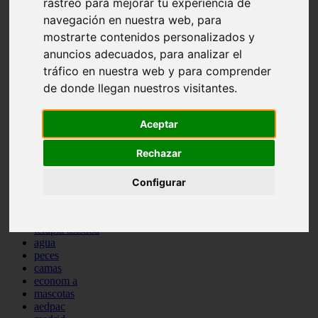
rastreo para mejorar tu experiencia de
comportamiento
navegación en nuestra web, para
protagonistas
mostrarte contenidos personalizados y
reptiles
abandono
anuncios adecuados, para analizar el
adopci n
tráfico en nuestra web y para comprender
ferias
de donde llegan nuestros visitantes.
higiene
snacks
acuario
Aceptar
iberzoo propet
comercios
estanques
Rechazar
viajar
conejos
Configurar
cr a
navidad
especies invasoras
terapia asistida
agua
peces
camas
econom a
mascotas
aedpac