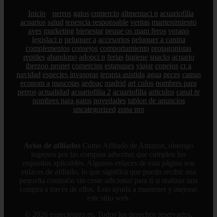
Inicio
perros
gatos
comercio
alimentaci n
acuariofilia
acuarios
salud
tenencia responsable
ventas
mantenimiento
aves
marketing
bienestar
peque os mam feros
verano
legislaci n
peluquer a
accesorios
peluquer a canina
complementos
consejos
comportamiento
protagonistas
reptiles
abandono
adopci n
ferias
higiene
snacks
acuario
iberzoo propet
comercios
estanques
viajar
conejos
cr a
navidad
especies invasoras
terapia asistida
agua
peces
camas
econom a
mascotas
aedpac
madrid
art culos
nombres para
perros
actualidad
acuariofilia 2
acuariofilia
articulos
canal tv
nombres para gatos
novedades
tablon de anuncios
uncategorized
zona pro
Aviso de afiliados
Como Afiliado de Amazon, obtengo
ingresos por las compras adscritas que cumplen los
requisitos aplicables. Algunos enlaces de esta página son
enlaces de afiliado, lo que significa que puedo recibir una
pequeña comisión sin coste adicional para ti si realizas una
compra a través de ellos. Esto ayuda a mantener y mejorar
este sitio web.
© 2026 especiespro.es. Todos los derechos reservados.