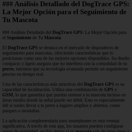
### Análisis Detallado del DogTrace GPS:
La Mejor Opción para el Seguimiento de
Tu Mascota
### Análisis Detallado del
DogTrace GPS
: La Mejor Opción para
el
Seguimiento
de Tu
Mascota
El
DogTrace GPS
se destaca en el mercado de dispositivos de
seguimiento para mascotas, ofreciendo características que lo
posicionan como una de las mejores opciones disponibles. Su diseño
compacto y ligero asegura que no interfiera con la comodidad de tu
perro
, mientras que su tecnología avanzada permite un seguimiento
preciso en tiempo real.
Una de las características más atractivas del
DogTrace GPS
es su
capacidad de localización. Utiliza una combinación de
GPS
y
GSM
, lo que garantiza que puedas rastrear a tu mascota incluso en
áreas rurales donde la señal puede ser débil. Esto es especialmente
útil si sueles llevar a tu perro a lugares amplios y abiertos, como
parques o montañas.
La aplicación complementaria para smartphones es otra ventaja
significativa. A través de esta app, los usuarios pueden configurar
zonas de seguridad, recibir alertas si su
mascota
sale de estas áreas y