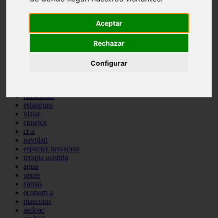
comportamiento
protagonistas
Aceptar
reptiles
abandono
Rechazar
adopci n
ferias
higiene
Configurar
snacks
acuario
iberzoo propet
comercios
estanques
viajar
conejos
cr a
navidad
especies invasoras
terapia asistida
agua
peces
camas
econom a
mascotas
aedpac