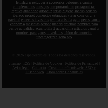
legislaci n
peluquer a
accesorios
peluquer a canina
complementos
consejos
comportamiento
protagonistas
reptiles
abandono
adopci n
ferias
higiene
snacks
acuario
iberzoo propet
comercios
estanques
viajar
conejos
cr a
navidad
especies invasoras
terapia asistida
agua
peces
camas
econom a
mascotas
aedpac
madrid
art culos
nombres para
perros
actualidad
acuariofilia 2
acuariofilia
articulos
canal tv
nombres para gatos
novedades
tablon de anuncios
uncategorized
zona pro
© 2026 especiespro.es. Todos los derechos reservados.
Sitemap
|
RSS
|
Política de Cookies
|
Política de Privacidad
|
Aviso legal
|
Contacto
|
Creado por 0lemiswebs SEO y
Diseño web
|
Libro sobre Cabañuelas