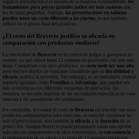
según la presentación y el tamaño de la mascota. Generalmente,
los
tratamientos para perros grandes suelen ser más costosos
que
los de razas pequeñas. Además,
las presentaciones en tabletas
pueden tener un costo diferente a las pipetas
, lo que también
influye en el precio final del producto.
¿El costo del Bravecto justifica su eficacia en
comparación con productos similares?
La efectividad de
Bravecto
en el control de pulgas y garrapatas es
notable, ya que ofrece hasta 12 semanas de protección con una sola
dosis. Comparado con otros productos, su
costo suele ser más alto
,
pero muchos dueños de mascotas consideran que su
durabilidad y
eficacia
justifica la inversión. Sin embargo, es recomendable evaluar
también opciones como
Frontline
o
Advantage
, que pueden ser
más económicas con diferentes esquemas de aplicación. En
resumen, la decisión depende de las necesidades específicas de cada
mascota y del presupuesto del propietario.
En conclusión, al evaluar el costo de
Bravecto
en relación con otros
productos antiparasitarios para mascotas, es esencial considerar no
solo el precio inicial, sino también la
eficacia
y la
duración
de su
protección. Aunque Bravecto puede presentarse como una opción
más cara en comparación con otros tratamientos, su
conveniencia
y
la prolongación de su efecto a lo largo de 12 semanas hacen que