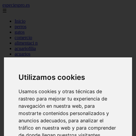
especiespro.es
☰
Inicio
perros
gatos
comercio
alimentaci n
acuariofilia
acuarios
salud
tenencia responsable
ventas
Utilizamos cookies
mantenimiento
aves
marketing
Usamos cookies y otras técnicas de
bienestar
peque os mam feros
rastreo para mejorar tu experiencia de
verano
navegación en nuestra web, para
legislaci n
mostrarte contenidos personalizados y
peluquer a
accesorios
anuncios adecuados, para analizar el
peluquer a canina
tráfico en nuestra web y para comprender
complementos
de donde llegan nuestros visitantes.
consejos