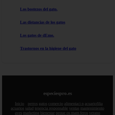
Los bostezos del gato.
Las distancias de los gatos
Los gatos de dEmo.
Trastornos en la higiene del gato
especiespro.es
Inicio
perros
gatos
comercio
alimentaci n
acuariofilia
acuarios
salud
tenencia responsable
ventas
mantenimiento
aves
marketing
bienestar
peque os mam feros
verano