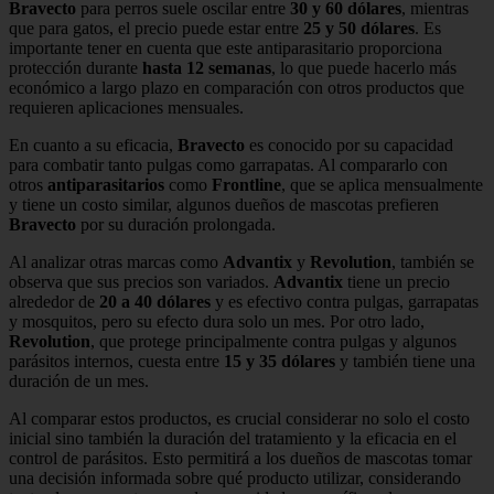
Bravecto
para perros suele oscilar entre
30 y 60 dólares
, mientras
que para gatos, el precio puede estar entre
25 y 50 dólares
. Es
importante tener en cuenta que este antiparasitario proporciona
protección durante
hasta 12 semanas
, lo que puede hacerlo más
económico a largo plazo en comparación con otros productos que
requieren aplicaciones mensuales.
En cuanto a su eficacia,
Bravecto
es conocido por su capacidad
para combatir tanto pulgas como garrapatas. Al compararlo con
otros
antiparasitarios
como
Frontline
, que se aplica mensualmente
y tiene un costo similar, algunos dueños de mascotas prefieren
Bravecto
por su duración prolongada.
Al analizar otras marcas como
Advantix
y
Revolution
, también se
observa que sus precios son variados.
Advantix
tiene un precio
alrededor de
20 a 40 dólares
y es efectivo contra pulgas, garrapatas
y mosquitos, pero su efecto dura solo un mes. Por otro lado,
Revolution
, que protege principalmente contra pulgas y algunos
parásitos internos, cuesta entre
15 y 35 dólares
y también tiene una
duración de un mes.
Al comparar estos productos, es crucial considerar no solo el costo
inicial sino también la duración del tratamiento y la eficacia en el
control de parásitos. Esto permitirá a los dueños de mascotas tomar
una decisión informada sobre qué producto utilizar, considerando