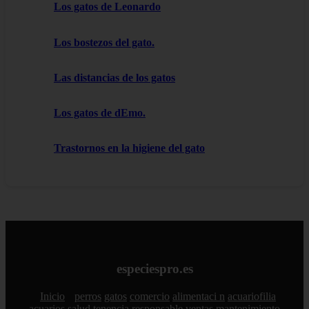
Los gatos de Leonardo
Los bostezos del gato.
Las distancias de los gatos
Los gatos de dEmo.
Trastornos en la higiene del gato
especiespro.es
Inicio
perros
gatos
comercio
alimentaci n
acuariofilia
acuarios
salud
tenencia responsable
ventas
mantenimiento