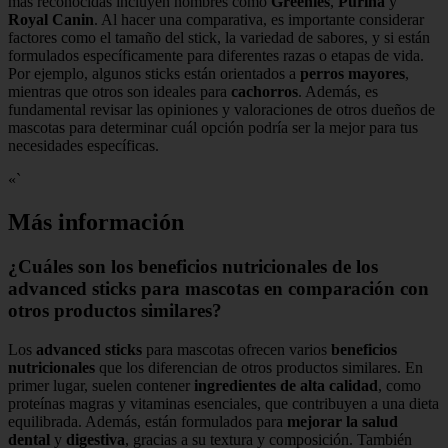
más reconocidas incluyen nombres como
Greenies
,
Purina
y
Royal Canin
. Al hacer una comparativa, es importante considerar
factores como el tamaño del stick, la variedad de sabores, y si están
formulados específicamente para diferentes razas o etapas de vida.
Por ejemplo, algunos sticks están orientados a
perros mayores
,
mientras que otros son ideales para
cachorros
. Además, es
fundamental revisar las opiniones y valoraciones de otros dueños de
mascotas para determinar cuál opción podría ser la mejor para tus
necesidades específicas.
«`
Más información
¿Cuáles son los beneficios nutricionales de los
advanced sticks para mascotas en comparación con
otros productos similares?
Los
advanced sticks
para mascotas ofrecen varios
beneficios
nutricionales
que los diferencian de otros productos similares. En
primer lugar, suelen contener
ingredientes de alta calidad
, como
proteínas magras y vitaminas esenciales, que contribuyen a una dieta
equilibrada. Además, están formulados para
mejorar la salud
dental
y
digestiva
, gracias a su textura y composición. También