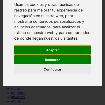
comportamiento
Usamos cookies y otras técnicas de
protagonistas
rastreo para mejorar tu experiencia de
reptiles
navegación en nuestra web, para
abandono
adopci n
mostrarte contenidos personalizados y
ferias
anuncios adecuados, para analizar el
higiene
tráfico en nuestra web y para comprender
snacks
acuario
de donde llegan nuestros visitantes.
iberzoo propet
comercios
Aceptar
estanques
viajar
conejos
Rechazar
cr a
navidad
Configurar
especies invasoras
terapia asistida
agua
peces
camas
econom a
mascotas
aedpac