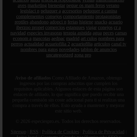
aves
marketing
bienestar
peque os mam feros
verano
legislaci n
peluquer a
accesorios
peluquer a canina
complementos
consejos
comportamiento
protagonistas
reptiles
abandono
adopci n
ferias
higiene
snacks
acuario
iberzoo propet
comercios
estanques
viajar
conejos
cr a
navidad
especies invasoras
terapia asistida
agua
peces
camas
econom a
mascotas
aedpac
madrid
art culos
nombres para
perros
actualidad
acuariofilia 2
acuariofilia
articulos
canal tv
nombres para gatos
novedades
tablon de anuncios
uncategorized
zona pro
Aviso de afiliados
Como Afiliado de Amazon, obtengo
ingresos por las compras adscritas que cumplen los
requisitos aplicables. Algunos enlaces de esta página son
enlaces de afiliado, lo que significa que puedo recibir una
pequeña comisión sin coste adicional para ti si realizas una
compra a través de ellos. Esto ayuda a mantener y mejorar
este sitio web.
© 2026 especiespro.es. Todos los derechos reservados.
Sitemap
|
RSS
|
Política de Cookies
|
Política de Privacidad
|