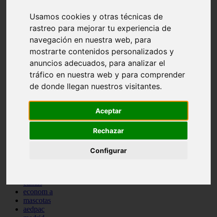
comportamiento
Usamos cookies y otras técnicas de
protagonistas
reptiles
rastreo para mejorar tu experiencia de
abandono
navegación en nuestra web, para
adopci n
mostrarte contenidos personalizados y
ferias
higiene
anuncios adecuados, para analizar el
snacks
tráfico en nuestra web y para comprender
acuario
de donde llegan nuestros visitantes.
iberzoo propet
comercios
estanques
Aceptar
viajar
conejos
cr a
Rechazar
navidad
especies invasoras
Configurar
terapia asistida
agua
peces
camas
econom a
mascotas
aedpac