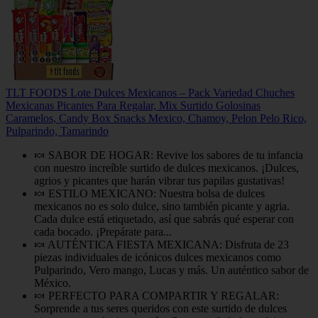
TLT FOODS Lote Dulces Mexicanos – Pack Variedad Chuches
Mexicanas Picantes Para Regalar, Mix Surtido Golosinas
Caramelos, Candy Box Snacks Mexico, Chamoy, Pelon Pelo Rico,
Pulparindo, Tamarindo
🍬 SABOR DE HOGAR: Revive los sabores de tu infancia
con nuestro increíble surtido de dulces mexicanos. ¡Dulces,
agrios y picantes que harán vibrar tus papilas gustativas!
🍬 ESTILO MEXICANO: Nuestra bolsa de dulces
mexicanos no es solo dulce, sino también picante y agria.
Cada dulce está etiquetado, así que sabrás qué esperar con
cada bocado. ¡Prepárate para...
🍬 AUTÉNTICA FIESTA MEXICANA: Disfruta de 23
piezas individuales de icónicos dulces mexicanos como
Pulparindo, Vero mango, Lucas y más. Un auténtico sabor de
México.
🍬 PERFECTO PARA COMPARTIR Y REGALAR:
Sorprende a tus seres queridos con este surtido de dulces