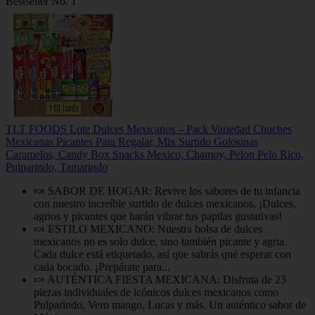
Bestseller No. 1
TLT FOODS Lote Dulces Mexicanos – Pack Variedad Chuches
Mexicanas Picantes Para Regalar, Mix Surtido Golosinas
Caramelos, Candy Box Snacks Mexico, Chamoy, Pelon Pelo Rico,
Pulparindo, Tamarindo
🍬 SABOR DE HOGAR: Revive los sabores de tu infancia
con nuestro increíble surtido de dulces mexicanos. ¡Dulces,
agrios y picantes que harán vibrar tus papilas gustativas!
🍬 ESTILO MEXICANO: Nuestra bolsa de dulces
mexicanos no es solo dulce, sino también picante y agria.
Cada dulce está etiquetado, así que sabrás qué esperar con
cada bocado. ¡Prepárate para...
🍬 AUTÉNTICA FIESTA MEXICANA: Disfruta de 23
piezas individuales de icónicos dulces mexicanos como
Pulparindo, Vero mango, Lucas y más. Un auténtico sabor de