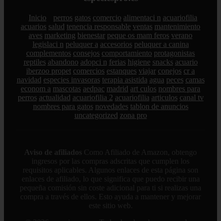
Inicio
perros
gatos
comercio
alimentaci n
acuariofilia
acuarios
salud
tenencia responsable
ventas
mantenimiento
aves
marketing
bienestar
peque os mam feros
verano
legislaci n
peluquer a
accesorios
peluquer a canina
complementos
consejos
comportamiento
protagonistas
reptiles
abandono
adopci n
ferias
higiene
snacks
acuario
iberzoo propet
comercios
estanques
viajar
conejos
cr a
navidad
especies invasoras
terapia asistida
agua
peces
camas
econom a
mascotas
aedpac
madrid
art culos
nombres para
perros
actualidad
acuariofilia 2
acuariofilia
articulos
canal tv
nombres para gatos
novedades
tablon de anuncios
uncategorized
zona pro
Aviso de afiliados
Como Afiliado de Amazon, obtengo
ingresos por las compras adscritas que cumplen los
requisitos aplicables. Algunos enlaces de esta página son
enlaces de afiliado, lo que significa que puedo recibir una
pequeña comisión sin coste adicional para ti si realizas una
compra a través de ellos. Esto ayuda a mantener y mejorar
este sitio web.