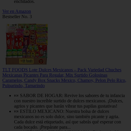
enchilados.
Ver en Amazon
Bestseller No. 3
TLT FOODS Lote Dulces Mexicanos – Pack Variedad Chuches
Mexicanas Picantes Para Regalar, Mix Surtido Golosinas
Caramelos, Candy Box Snacks Mexico, Chamoy, Pelon Pelo Rico,
Pulparindo, Tamarindo
🍬 SABOR DE HOGAR: Revive los sabores de tu infancia
con nuestro increíble surtido de dulces mexicanos. ¡Dulces,
agrios y picantes que harán vibrar tus papilas gustativas!
🍬 ESTILO MEXICANO: Nuestra bolsa de dulces
mexicanos no es solo dulce, sino también picante y agria.
Cada dulce está etiquetado, así que sabrás qué esperar con
cada bocado. ¡Prepárate para...