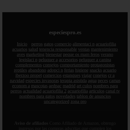
especiespro.es
Inicio
perros
gatos
comercio
alimentaci n
acuariofilia
acuarios
salud
tenencia responsable
ventas
mantenimiento
aves
marketing
bienestar
peque os mam feros
verano
legislaci n
peluquer a
accesorios
peluquer a canina
complementos
consejos
comportamiento
protagonistas
reptiles
abandono
adopci n
ferias
higiene
snacks
acuario
iberzoo propet
comercios
estanques
viajar
conejos
cr a
navidad
especies invasoras
terapia asistida
agua
peces
camas
econom a
mascotas
aedpac
madrid
art culos
nombres para
perros
actualidad
acuariofilia 2
acuariofilia
articulos
canal tv
nombres para gatos
novedades
tablon de anuncios
uncategorized
zona pro
Aviso de afiliados
Como Afiliado de Amazon, obtengo
ingresos por las compras adscritas que cumplen los