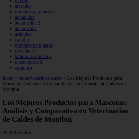
madrid
art culos
nombres para perros
actualidad
acuariofilia 2
acuariofilia
articulos
canal tv
nombres para gatos
novedades
tablon de anuncios
uncategorized
zona pro
Inicio
>
centroveterinariosures
>
Los Mejores Productos para
Mascotas: Análisis y Comparativa en Veterinarios de Caldes de
Montbui
Los Mejores Productos para Mascotas:
Análisis y Comparativa en Veterinarios
de Caldes de Montbui
📅 30/05/2026