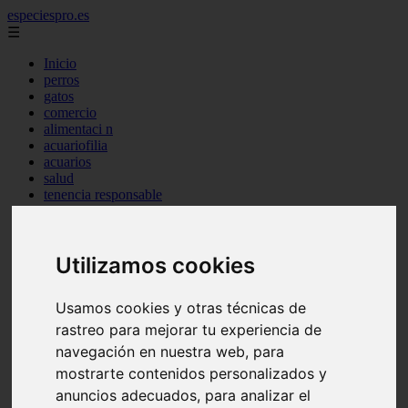
especiespro.es
☰
Inicio
perros
gatos
comercio
alimentaci n
acuariofilia
acuarios
salud
tenencia responsable
ventas
mantenimiento
aves
Utilizamos cookies
marketing
bienestar
peque os mam feros
Usamos cookies y otras técnicas de
verano
legislaci n
rastreo para mejorar tu experiencia de
peluquer a
navegación en nuestra web, para
accesorios
mostrarte contenidos personalizados y
peluquer a canina
complementos
anuncios adecuados, para analizar el
consejos