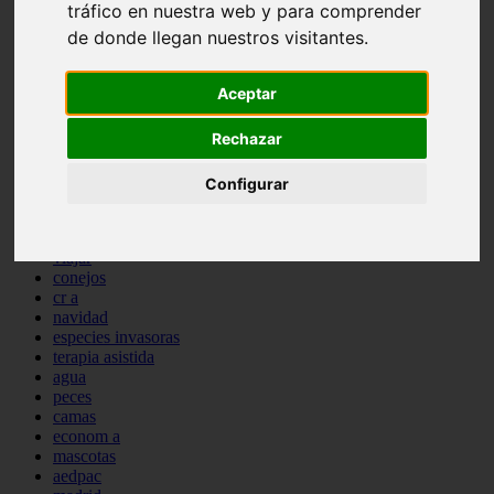
tráfico en nuestra web y para comprender
comportamiento
de donde llegan nuestros visitantes.
protagonistas
reptiles
abandono
Aceptar
adopci n
ferias
Rechazar
higiene
snacks
acuario
Configurar
iberzoo propet
comercios
estanques
viajar
conejos
cr a
navidad
especies invasoras
terapia asistida
agua
peces
camas
econom a
mascotas
aedpac