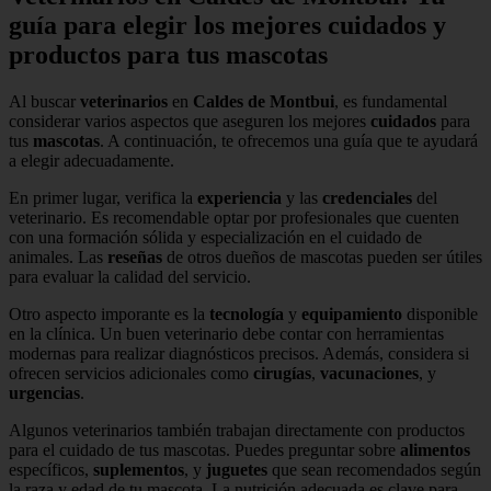
guía para elegir los mejores cuidados y
productos para tus mascotas
Al buscar
veterinarios
en
Caldes de Montbui
, es fundamental
considerar varios aspectos que aseguren los mejores
cuidados
para
tus
mascotas
. A continuación, te ofrecemos una guía que te ayudará
a elegir adecuadamente.
En primer lugar, verifica la
experiencia
y las
credenciales
del
veterinario. Es recomendable optar por profesionales que cuenten
con una formación sólida y especialización en el cuidado de
animales. Las
reseñas
de otros dueños de mascotas pueden ser útiles
para evaluar la calidad del servicio.
Otro aspecto imporante es la
tecnología
y
equipamiento
disponible
en la clínica. Un buen veterinario debe contar con herramientas
modernas para realizar diagnósticos precisos. Además, considera si
ofrecen servicios adicionales como
cirugías
,
vacunaciones
, y
urgencias
.
Algunos veterinarios también trabajan directamente con productos
para el cuidado de tus mascotas. Puedes preguntar sobre
alimentos
específicos,
suplementos
, y
juguetes
que sean recomendados según
la raza y edad de tu mascota. La nutrición adecuada es clave para