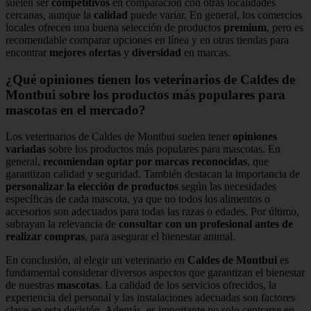
suelen ser
competitivos
en comparación con otras localidades
cercanas, aunque la
calidad
puede variar. En general, los comercios
locales ofrecen una buena selección de productos
premium
, pero es
recomendable comparar opciones en línea y en otras tiendas para
encontrar
mejores ofertas
y
diversidad
en marcas.
¿Qué opiniones tienen los veterinarios de Caldes de
Montbui sobre los productos más populares para
mascotas en el mercado?
Los veterinarios de Caldes de Montbui suelen tener
opiniones
variadas
sobre los productos más populares para mascotas. En
general,
recomiendan optar por marcas reconocidas
, que
garantizan calidad y seguridad. También destacan la importancia de
personalizar la elección de productos
según las necesidades
específicas de cada mascota, ya que no todos los alimentos o
accesorios son adecuados para todas las razas o edades. Por último,
subrayan la relevancia de
consultar con un profesional antes de
realizar compras
, para asegurar el bienestar animal.
En conclusión, al elegir un veterinario en
Caldes de Montbui
es
fundamental considerar diversos aspectos que garantizan el bienestar
de nuestras
mascotas
. La calidad de los servicios ofrecidos, la
experiencia del personal y las instalaciones adecuadas son factores
clave en esta decisión. Además, es importante no solo centrarse en