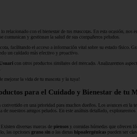
do lo relacionado con el bienestar de tus mascotas. En esta ocasión, no
 se comunican y gestionan la salud de sus compañeros peludos.
ta, facilitando el acceso a información vital sobre su estado físico. Gra
ndo un cuidado más efectivo y proactivo.
Usuari
con otros productos similares del mercado. Analizaremos aspecto
.
 mejorar la vida de tu mascota y la tuya!
oductos para el Cuidado y Bienestar de tu 
 convertido en una prioridad para muchos dueños. Los avances en la te
a de nuestros amigos peludos. En este análisis detallado, exploraremos
. Existen diversas marcas de
piensos
y comidas húmedas que ofrecen fórm
lo, las opciones
grano sin
o las dietas
hipoalergénicas
pueden ser cla