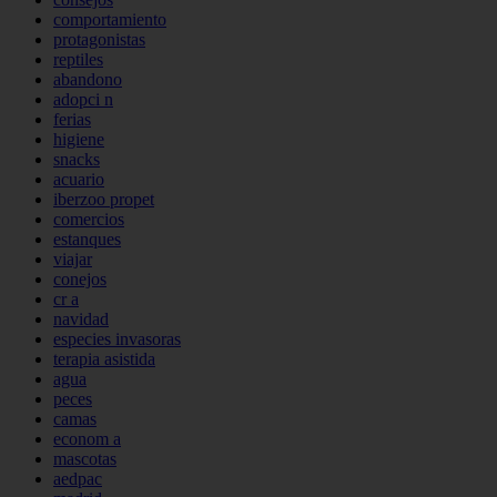
comportamiento
protagonistas
reptiles
abandono
adopci n
ferias
higiene
snacks
acuario
iberzoo propet
comercios
estanques
viajar
conejos
cr a
navidad
especies invasoras
terapia asistida
agua
peces
camas
econom a
mascotas
aedpac