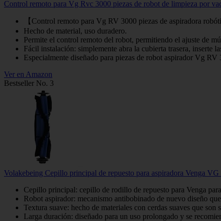
Control remoto para Vg Rvc 3000 piezas de robot de limpieza por vací
【Control remoto para Vg RV 3000 piezas de aspiradora robó
Hecho de material, uso duradero.
Permite el control remoto del robot, permitiendo el ajuste de mú
Fácil instalación: simplemente abra la cubierta trasera, inserte las
Especialmente diseñado para piezas de robot aspirador Vg RV 
Ver en Amazon
Bestseller No. 3
Volakebeing Cepillo principal de repuesto para aspiradora Venga VG R
Cepillo principal: cepillo de rodillo de repuesto para Venga 
Robot aspirador: mecanismo antibobinado de nuevo diseño que ayu
Textura suave: hecho de materiales con cerdas suaves que son s
Larga duración: diseñado para un uso prolongado y se recomien