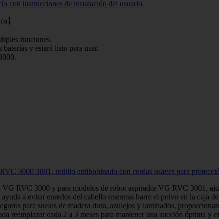
o con instrucciones de instalación del usuario
tica】
ltiples funciones.
 baterías y estará listo para usar.
3000.
VC 3000 3001, rodillo antibobinado con cerdas suaves para protección 
para VG RVC 3000 y para modelos de robot aspirador VG RVC 3001, ajuste
da a evitar enredos del cabello mientras barre el polvo en la caja de p
eguros para suelos de madera dura, azulejos y laminados, proporcionan
da reemplazar cada 2 a 3 meses para mantener una succión óptima y ef