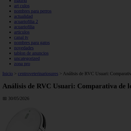
madrid
art culos
nombres para perros
actualidad
acuariofilia 2
acuariofilia
articulos
canal tv
nombres para gatos
novedades
tablon de anuncios
uncategorized
zona pro
Inicio
>
centroveterinariosures
>
Análisis de RVC Usuari: Comparativa
Análisis de RVC Usuari: Comparativa de l
📅 30/05/2026