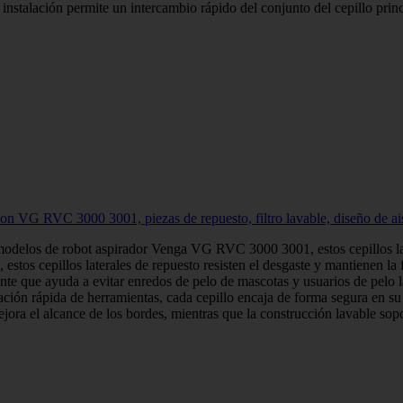
e instalación permite un intercambio rápido del conjunto del cepillo pri
on VG RVC 3000 3001, piezas de repuesto, filtro lavable, diseño de ais
modelos de robot aspirador Venga VG RVC 3000 3001, estos cepillos late
estos cepillos laterales de repuesto resisten el desgaste y mantienen la 
nte que ayuda a evitar enredos de pelo de mascotas y usuarios de pelo l
lación rápida de herramientas, cada cepillo encaja de forma segura en s
jora el alcance de los bordes, mientras que la construcción lavable sop