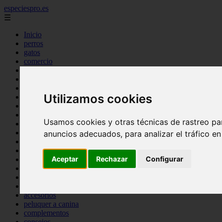
especiespro.es
☰
Inicio
perros
gatos
comercio
alimentaci n
acuariofilia
acuarios
Utilizamos cookies
salud
tenencia responsable
ventas
Usamos cookies y otras técnicas de rastreo pa
mantenimiento
aves
anuncios adecuados, para analizar el tráfico e
marketing
bienestar
Aceptar
Rechazar
Configurar
peque os mam feros
verano
legislaci n
peluquer a
accesorios
peluquer a canina
complementos
consejos