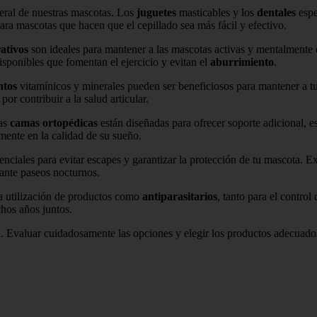
eral de nuestras mascotas. Los
juguetes
masticables y los
dentales
espe
ra mascotas que hacen que el cepillado sea más fácil y efectivo.
rativos
son ideales para mantener a las mascotas activas y mentalmente
isponibles que fomentan el ejercicio y evitan el
aburrimiento
.
ntos
vitamínicos y minerales pueden ser beneficiosos para mantener a 
or contribuir a la salud articular.
las
camas ortopédicas
están diseñadas para ofrecer soporte adicional,
amente en la calidad de su sueño.
senciales para evitar escapes y garantizar la protección de tu mascota.
rante paseos nocturnos.
la utilización de productos como
antiparasitarios
, tanto para el contro
hos años juntos.
a. Evaluar cuidadosamente las opciones y elegir los productos adecuado