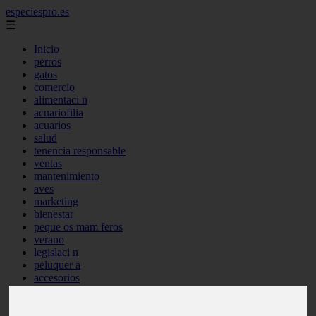
especiespro.es
☰
Inicio
perros
gatos
comercio
alimentaci n
acuariofilia
acuarios
salud
tenencia responsable
ventas
mantenimiento
aves
marketing
bienestar
peque os mam feros
verano
legislaci n
peluquer a
accesorios
peluquer a canina
complementos
consejos