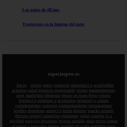
Los gatos de dEmo.
Trastornos en la higiene del gato
especiespro.es
Inicio
perros
gatos
comercio
alimentaci n
acuariofilia
acuarios
salud
tenencia responsable
ventas
mantenimiento
aves
marketing
bienestar
peque os mam feros
verano
legislaci n
peluquer a
accesorios
peluquer a canina
complementos
consejos
comportamiento
protagonistas
reptiles
abandono
adopci n
ferias
higiene
snacks
acuario
iberzoo propet
comercios
estanques
viajar
conejos
cr a
navidad
especies invasoras
terapia asistida
agua
peces
camas
econom a
mascotas
aedpac
madrid
art culos
nombres para