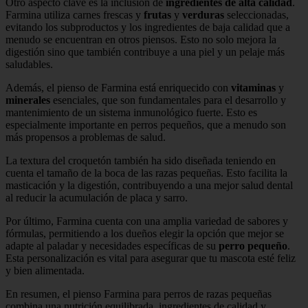
Otro aspecto clave es la inclusión de
ingredientes de alta calidad
.
Farmina utiliza carnes frescas y
frutas
y
verduras
seleccionadas,
evitando los subproductos y los ingredientes de baja calidad que a
menudo se encuentran en otros piensos. Esto no solo mejora la
digestión sino que también contribuye a una piel y un pelaje más
saludables.
Además, el pienso de Farmina está enriquecido con
vitaminas
y
minerales
esenciales, que son fundamentales para el desarrollo y
mantenimiento de un sistema inmunológico fuerte. Esto es
especialmente importante en perros pequeños, que a menudo son
más propensos a problemas de salud.
La textura del croquetón también ha sido diseñada teniendo en
cuenta el tamaño de la boca de las razas pequeñas. Esto facilita la
masticación y la digestión, contribuyendo a una mejor salud dental
al reducir la acumulación de placa y sarro.
Por último, Farmina cuenta con una amplia variedad de sabores y
fórmulas, permitiendo a los dueños elegir la opción que mejor se
adapte al paladar y necesidades específicas de su
perro pequeño
.
Esta personalización es vital para asegurar que tu mascota esté feliz
y bien alimentada.
En resumen, el pienso Farmina para perros de razas pequeñas
combina una nutrición equilibrada, ingredientes de calidad y