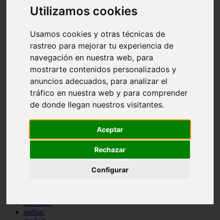
Utilizamos cookies
comportamiento
protagonistas
reptiles
Usamos cookies y otras técnicas de
abandono
adopci n
rastreo para mejorar tu experiencia de
ferias
navegación en nuestra web, para
higiene
mostrarte contenidos personalizados y
snacks
acuario
anuncios adecuados, para analizar el
iberzoo propet
tráfico en nuestra web y para comprender
comercios
de donde llegan nuestros visitantes.
estanques
viajar
conejos
Aceptar
cr a
navidad
Rechazar
especies invasoras
terapia asistida
agua
Configurar
peces
camas
econom a
mascotas
aedpac