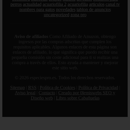
perros
actualidad
acuariofilia 2
acuariofilia
articulos
canal tv
nombres para gatos
novedades
tablon de anuncios
uncategorized
zona pro
Aviso de afiliados
Como Afiliado de Amazon, obtengo
ingresos por las compras adscritas que cumplen los
requisitos aplicables. Algunos enlaces de esta página son
enlaces de afiliado, lo que significa que puedo recibir una
pequeña comisión sin coste adicional para ti si realizas una
compra a través de ellos. Esto ayuda a mantener y mejorar
este sitio web.
© 2026 especiespro.es. Todos los derechos reservados.
Sitemap
|
RSS
|
Política de Cookies
|
Política de Privacidad
|
Aviso legal
|
Contacto
|
Creado por 0lemiswebs SEO y
Diseño web
|
Libro sobre Cabañuelas