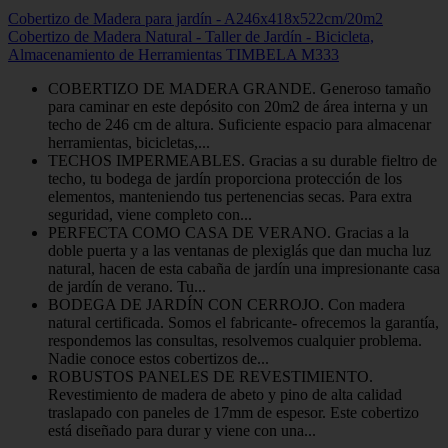
Cobertizo de Madera para jardín - A246x418x522cm/20m2
Cobertizo de Madera Natural - Taller de Jardín - Bicicleta,
Almacenamiento de Herramientas TIMBELA M333
COBERTIZO DE MADERA GRANDE. Generoso tamaño
para caminar en este depósito con 20m2 de área interna y un
techo de 246 cm de altura. Suficiente espacio para almacenar
herramientas, bicicletas,...
TECHOS IMPERMEABLES. Gracias a su durable fieltro de
techo, tu bodega de jardín proporciona protección de los
elementos, manteniendo tus pertenencias secas. Para extra
seguridad, viene completo con...
PERFECTA COMO CASA DE VERANO. Gracias a la
doble puerta y a las ventanas de plexiglás que dan mucha luz
natural, hacen de esta cabaña de jardín una impresionante casa
de jardín de verano. Tu...
BODEGA DE JARDÍN CON CERROJO. Con madera
natural certificada. Somos el fabricante- ofrecemos la garantía,
respondemos las consultas, resolvemos cualquier problema.
Nadie conoce estos cobertizos de...
ROBUSTOS PANELES DE REVESTIMIENTO.
Revestimiento de madera de abeto y pino de alta calidad
traslapado con paneles de 17mm de espesor. Este cobertizo
está diseñado para durar y viene con una...