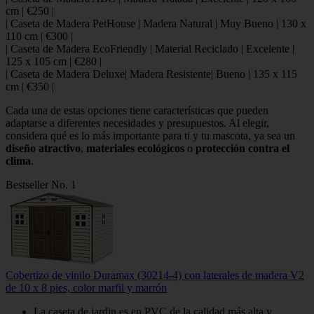
cm | €250 |
| Caseta de Madera PetHouse | Madera Natural | Muy Bueno | 130 x
110 cm | €300 |
| Caseta de Madera EcoFriendly | Material Reciclado | Excelente |
125 x 105 cm | €280 |
| Caseta de Madera Deluxe| Madera Resistente| Bueno | 135 x 115
cm | €350 |
Cada una de estas opciones tiene características que pueden
adaptarse a diferentes necesidades y presupuestos. Al elegir,
considera qué es lo más importante para ti y tu mascota, ya sea un
diseño atractivo
,
materiales ecológicos
o
protección contra el
clima
.
Bestseller No. 1
Cobertizo de vinilo Duramax (30214-4) con laterales de madera V2
de 10 x 8 pies, color marfil y marrón
La caseta de jardin es en PVC de la calidad más alta y