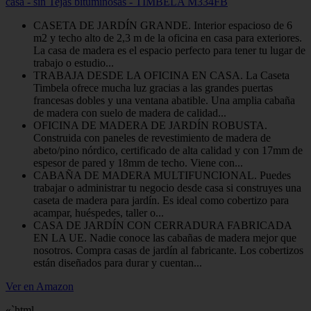
casa - sin Tejas bituminosas - TIMBELA M334FB
CASETA DE JARDÍN GRANDE. Interior espacioso de 6
m2 y techo alto de 2,3 m de la oficina en casa para exteriores.
La casa de madera es el espacio perfecto para tener tu lugar de
trabajo o estudio...
TRABAJA DESDE LA OFICINA EN CASA. La Caseta
Timbela ofrece mucha luz gracias a las grandes puertas
francesas dobles y una ventana abatible. Una amplia cabaña
de madera con suelo de madera de calidad...
OFICINA DE MADERA DE JARDÍN ROBUSTA.
Construida con paneles de revestimiento de madera de
abeto/pino nórdico, certificado de alta calidad y con 17mm de
espesor de pared y 18mm de techo. Viene con...
CABAÑA DE MADERA MULTIFUNCIONAL. Puedes
trabajar o administrar tu negocio desde casa si construyes una
caseta de madera para jardín. Es ideal como cobertizo para
acampar, huéspedes, taller o...
CASA DE JARDÍN CON CERRADURA FABRICADA
EN LA UE. Nadie conoce las cabañas de madera mejor que
nosotros. Compra casas de jardín al fabricante. Los cobertizos
están diseñados para durar y cuentan...
Ver en Amazon
«`html