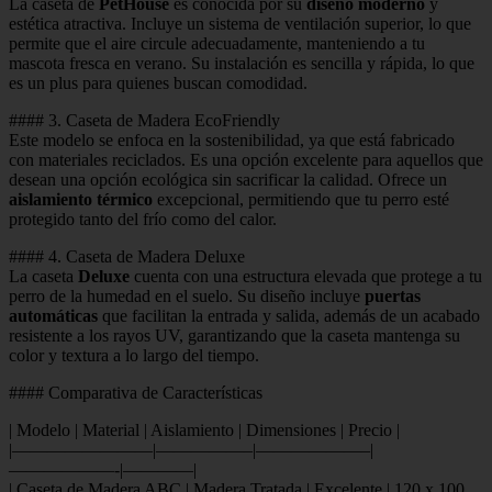
La caseta de
PetHouse
es conocida por su
diseño moderno
y
estética atractiva. Incluye un sistema de ventilación superior, lo que
permite que el aire circule adecuadamente, manteniendo a tu
mascota fresca en verano. Su instalación es sencilla y rápida, lo que
es un plus para quienes buscan comodidad.
#### 3. Caseta de Madera EcoFriendly
Este modelo se enfoca en la sostenibilidad, ya que está fabricado
con materiales reciclados. Es una opción excelente para aquellos que
desean una opción ecológica sin sacrificar la calidad. Ofrece un
aislamiento térmico
excepcional, permitiendo que tu perro esté
protegido tanto del frío como del calor.
#### 4. Caseta de Madera Deluxe
La caseta
Deluxe
cuenta con una estructura elevada que protege a tu
perro de la humedad en el suelo. Su diseño incluye
puertas
automáticas
que facilitan la entrada y salida, además de un acabado
resistente a los rayos UV, garantizando que la caseta mantenga su
color y textura a lo largo del tiempo.
#### Comparativa de Características
| Modelo | Material | Aislamiento | Dimensiones | Precio |
|————————|—————–|——————–|
——————-|————|
| Caseta de Madera ABC | Madera Tratada | Excelente | 120 x 100