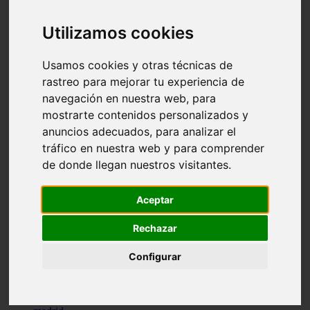
comportamiento
protagonistas
Utilizamos cookies
reptiles
abandono
adopci n
Usamos cookies y otras técnicas de
ferias
rastreo para mejorar tu experiencia de
higiene
navegación en nuestra web, para
snacks
acuario
mostrarte contenidos personalizados y
iberzoo propet
anuncios adecuados, para analizar el
comercios
tráfico en nuestra web y para comprender
estanques
viajar
de donde llegan nuestros visitantes.
conejos
cr a
navidad
Aceptar
especies invasoras
terapia asistida
Rechazar
agua
peces
Configurar
camas
econom a
mascotas
aedpac