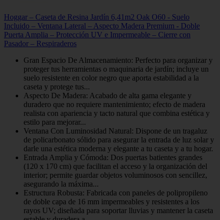
Hoggar – Caseta de Resina Jardín 6,41m2 Oak O60 - Suelo
Incluido – Ventana Lateral – Aspecto Madera Premium - Doble
Puerta Amplia – Protección UV e Impermeable – Cierre con
Pasador – Respiraderos
Gran Espacio De Almacenamiento: Perfecto para organizar y
proteger tus herramientas o maquinaria de jardín; incluye un
suelo resistente en color negro que aporta estabilidad a la
caseta y protege tus...
Aspecto De Madera: Acabado de alta gama elegante y
duradero que no requiere mantenimiento; efecto de madera
realista con apariencia y tacto natural que combina estética y
estilo para mejorar...
Ventana Con Luminosidad Natural: Dispone de un tragaluz
de policarbonato sólido para asegurar la entrada de luz solar y
darle una estética moderna y elegante a tu caseta y a tu hogar.
Entrada Amplia y Cómoda: Dos puertas batientes grandes
(120 x 170 cm) que facilitan el acceso y la organización del
interior; permite guardar objetos voluminosos con sencillez,
asegurando la máxima...
Estructura Robusta: Fabricada con paneles de polipropileno
de doble capa de 16 mm impermeables y resistentes a los
rayos UV; diseñada para soportar lluvias y mantener la caseta
estable y duradera a...