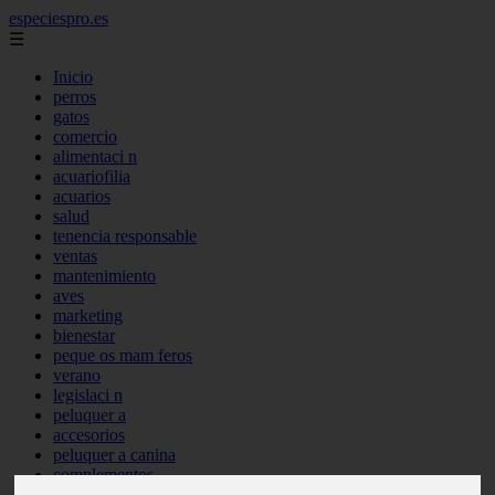
especiespro.es
☰
Inicio
perros
gatos
comercio
alimentaci n
acuariofilia
acuarios
salud
tenencia responsable
ventas
mantenimiento
aves
marketing
bienestar
peque os mam feros
verano
legislaci n
peluquer a
accesorios
peluquer a canina
complementos
consejos