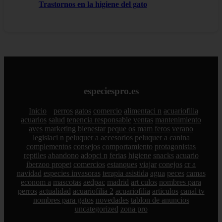
Trastornos en la higiene del gato
especiespro.es
Inicio
perros
gatos
comercio
alimentaci n
acuariofilia
acuarios
salud
tenencia responsable
ventas
mantenimiento
aves
marketing
bienestar
peque os mam feros
verano
legislaci n
peluquer a
accesorios
peluquer a canina
complementos
consejos
comportamiento
protagonistas
reptiles
abandono
adopci n
ferias
higiene
snacks
acuario
iberzoo propet
comercios
estanques
viajar
conejos
cr a
navidad
especies invasoras
terapia asistida
agua
peces
camas
econom a
mascotas
aedpac
madrid
art culos
nombres para
perros
actualidad
acuariofilia 2
acuariofilia
articulos
canal tv
nombres para gatos
novedades
tablon de anuncios
uncategorized
zona pro