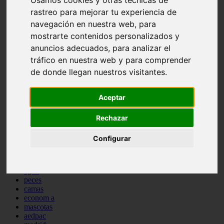
comportamiento
rastreo para mejorar tu experiencia de
protagonistas
navegación en nuestra web, para
reptiles
mostrarte contenidos personalizados y
abandono
adopci n
anuncios adecuados, para analizar el
ferias
tráfico en nuestra web y para comprender
higiene
de donde llegan nuestros visitantes.
snacks
acuario
iberzoo propet
Aceptar
comercios
estanques
viajar
Rechazar
conejos
cr a
Configurar
navidad
especies invasoras
terapia asistida
agua
peces
camas
econom a
mascotas
aedpac