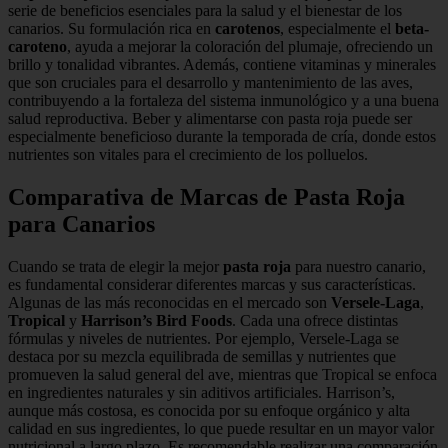
serie de beneficios esenciales para la salud y el bienestar de los
canarios. Su formulación rica en
carotenos
, especialmente el
beta-
caroteno
, ayuda a mejorar la coloración del plumaje, ofreciendo un
brillo y tonalidad vibrantes. Además, contiene vitaminas y minerales
que son cruciales para el desarrollo y mantenimiento de las aves,
contribuyendo a la fortaleza del sistema inmunológico y a una buena
salud reproductiva. Beber y alimentarse con pasta roja puede ser
especialmente beneficioso durante la temporada de cría, donde estos
nutrientes son vitales para el crecimiento de los polluelos.
Comparativa de Marcas de Pasta Roja
para Canarios
Cuando se trata de elegir la mejor
pasta roja
para nuestro canario,
es fundamental considerar diferentes marcas y sus características.
Algunas de las más reconocidas en el mercado son
Versele-Laga
,
Tropical
y
Harrison’s Bird Foods
. Cada una ofrece distintas
fórmulas y niveles de nutrientes. Por ejemplo, Versele-Laga se
destaca por su mezcla equilibrada de semillas y nutrientes que
promueven la salud general del ave, mientras que Tropical se enfoca
en ingredientes naturales y sin aditivos artificiales. Harrison’s,
aunque más costosa, es conocida por su enfoque orgánico y alta
calidad en sus ingredientes, lo que puede resultar en un mayor valor
nutricional a largo plazo. Es recomendable realizar una comparación