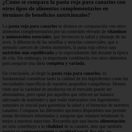
¿Cómo se compara la pasta roja para canarios con
otros tipos de alimentos complementarios en
términos de beneficios nutricionales?
La
pasta roja para canarios
se destaca en comparación con otros
alimentos complementarios por su contenido elevado de
vitaminas
y aminoácidos esenciales
, que favorecen la salud y plumaje de las
aves. A diferencia de las semillas y mezclas comerciales, que a
menudo carecen de ciertos nutrientes, la pasta roja ofrece una
nutrición más equilibrada
y es especialmente útil durante la época
de cría. Sin embargo, es importante combinarla con otros alimentos
para asegurar una dieta
completa y variada
.
En conclusión, al elegir la
pasta roja para canarios
, es
fundamental considerar tanto la calidad de los ingredientes como las
necesidades específicas de nuestros pequeños compañeros. Hemos
visto que la variedad de productos en el mercado puede ser
abrumadora, pero optar por aquellos que ofrecen un balance
adecuado de nutrientes y que están elaborados con ingredientes
naturales es crucial para garantizar la salud y el bienestar de nuestros
canarios. Comparar las diferentes opciones disponibles nos permite
tomar decisiones informadas y asegurar que estamos brindando lo
mejor a nuestras mascotas. Recuerda que una buena
alimentación
no solo contribuye a la
vitalidad
de tu canario, sino que también
mejora su
comportamiento
y
cualidad vocal
. Por ello, no