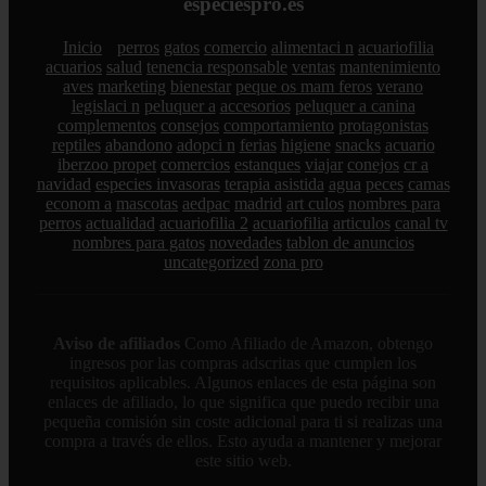
especiespro.es
Inicio
perros
gatos
comercio
alimentaci n
acuariofilia
acuarios
salud
tenencia responsable
ventas
mantenimiento
aves
marketing
bienestar
peque os mam feros
verano
legislaci n
peluquer a
accesorios
peluquer a canina
complementos
consejos
comportamiento
protagonistas
reptiles
abandono
adopci n
ferias
higiene
snacks
acuario
iberzoo propet
comercios
estanques
viajar
conejos
cr a
navidad
especies invasoras
terapia asistida
agua
peces
camas
econom a
mascotas
aedpac
madrid
art culos
nombres para
perros
actualidad
acuariofilia 2
acuariofilia
articulos
canal tv
nombres para gatos
novedades
tablon de anuncios
uncategorized
zona pro
Aviso de afiliados
Como Afiliado de Amazon, obtengo
ingresos por las compras adscritas que cumplen los
requisitos aplicables. Algunos enlaces de esta página son
enlaces de afiliado, lo que significa que puedo recibir una
pequeña comisión sin coste adicional para ti si realizas una
compra a través de ellos. Esto ayuda a mantener y mejorar
este sitio web.