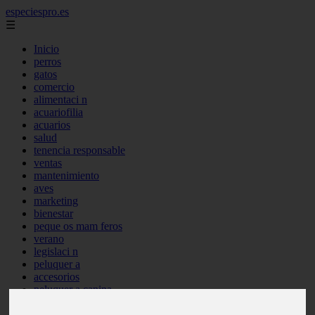
especiespro.es
☰
Inicio
perros
gatos
comercio
alimentaci n
acuariofilia
acuarios
salud
tenencia responsable
ventas
mantenimiento
aves
marketing
bienestar
peque os mam feros
verano
legislaci n
peluquer a
accesorios
peluquer a canina
complementos
consejos