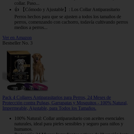
collar. Paso...
👍 【Cómodo y Ajustable】: Los Collar Antiparasitario
Perros hechos para que se ajusten a todos los tamaños de
perros, comenzando con cachorro, todavía cultivando perros
medios a perros...
Ver en Amazon
Bestseller No. 3
Pack 4 Collares Antiparasitarios para Perros, 24 Meses de
Protección contra Pulgas, Garrapatas y Mosquitos - 100% Natural,
Impermeable, Ajustable, para Todos los Tamaños.
100% Natural: Collar antiparasitario con aceites esenciales
naturales, ideal para pieles sensibles y seguro para niños y
humanos.