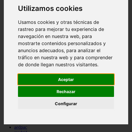
comportamiento
Utilizamos cookies
protagonistas
reptiles
abandono
Usamos cookies y otras técnicas de
adopci n
rastreo para mejorar tu experiencia de
ferias
navegación en nuestra web, para
higiene
snacks
mostrarte contenidos personalizados y
acuario
anuncios adecuados, para analizar el
iberzoo propet
tráfico en nuestra web y para comprender
comercios
estanques
de donde llegan nuestros visitantes.
viajar
conejos
Aceptar
cr a
navidad
especies invasoras
Rechazar
terapia asistida
agua
Configurar
peces
camas
econom a
mascotas
aedpac