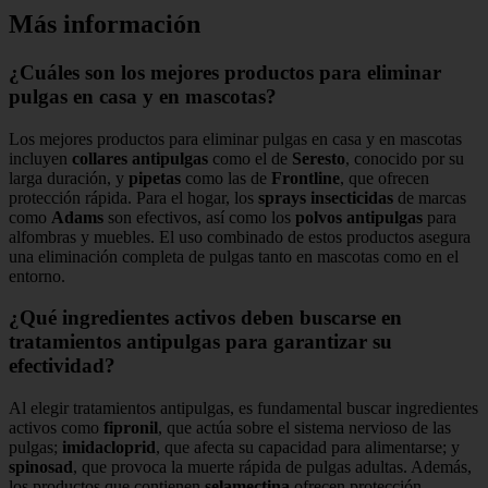
Más información
¿Cuáles son los mejores productos para eliminar
pulgas en casa y en mascotas?
Los mejores productos para eliminar pulgas en casa y en mascotas
incluyen
collares antipulgas
como el de
Seresto
, conocido por su
larga duración, y
pipetas
como las de
Frontline
, que ofrecen
protección rápida. Para el hogar, los
sprays insecticidas
de marcas
como
Adams
son efectivos, así como los
polvos antipulgas
para
alfombras y muebles. El uso combinado de estos productos asegura
una eliminación completa de pulgas tanto en mascotas como en el
entorno.
¿Qué ingredientes activos deben buscarse en
tratamientos antipulgas para garantizar su
efectividad?
Al elegir tratamientos antipulgas, es fundamental buscar ingredientes
activos como
fipronil
, que actúa sobre el sistema nervioso de las
pulgas;
imidacloprid
, que afecta su capacidad para alimentarse; y
spinosad
, que provoca la muerte rápida de pulgas adultas. Además,
los productos que contienen
selamectina
ofrecen protección