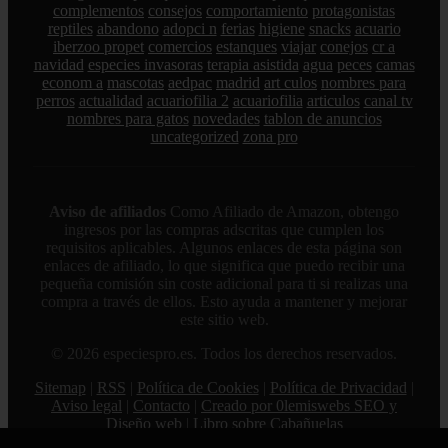
complementos
consejos
comportamiento
protagonistas
reptiles
abandono
adopci n
ferias
higiene
snacks
acuario
iberzoo propet
comercios
estanques
viajar
conejos
cr a
navidad
especies invasoras
terapia asistida
agua
peces
camas
econom a
mascotas
aedpac
madrid
art culos
nombres para
perros
actualidad
acuariofilia 2
acuariofilia
articulos
canal tv
nombres para gatos
novedades
tablon de anuncios
uncategorized
zona pro
Aviso de afiliados
Como Afiliado de Amazon, obtengo
ingresos por las compras adscritas que cumplen los
requisitos aplicables. Algunos enlaces de esta página son
enlaces de afiliado, lo que significa que puedo recibir una
pequeña comisión sin coste adicional para ti si realizas una
compra a través de ellos. Esto ayuda a mantener y mejorar
este sitio web.
© 2026 especiespro.es. Todos los derechos reservados.
Sitemap
|
RSS
|
Política de Cookies
|
Política de Privacidad
|
Aviso legal
|
Contacto
|
Creado por 0lemiswebs SEO y
Diseño web
|
Libro sobre Cabañuelas