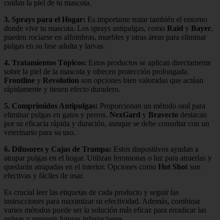
cuidan la piel de tu mascota.
3.
Sprays para el Hogar
:
Es importante tratar también el entorno
donde vive tu mascota. Los sprays antipulgas, como
Raid
y
Bayer
,
pueden rociarse en alfombras, muebles y otras áreas para eliminar
pulgas en su fase adulta y larvas.
4.
Tratamientos Tópicos
:
Estos productos se aplican directamente
sobre la piel de la mascota y ofrecen protección prolongada.
Frontline
y
Revolution
son opciones bien valoradas que actúan
rápidamente y tienen efecto duradero.
5.
Comprimidos Antipulgas
:
Proporcionan un método oral para
eliminar pulgas en gatos y perros.
NexGard
y
Bravecto
destacan
por su eficacia rápida y duración, aunque se debe consultar con un
veterinario para su uso.
6.
Difusores y Cajas de Trampa
:
Estos dispositivos ayudan a
atrapar pulgas en el hogar. Utilizan feromonas o luz para atraerlas y
quedarán atrapadas en el interior. Opciones como
Hot Shot
son
efectivas y fáciles de usar.
Es crucial leer las etiquetas de cada producto y seguir las
instrucciones para maximizar su efectividad. Además, combinar
varios métodos puede ser la solución más eficaz para erradicar las
pulgas y prevenir futuras infestaciones.