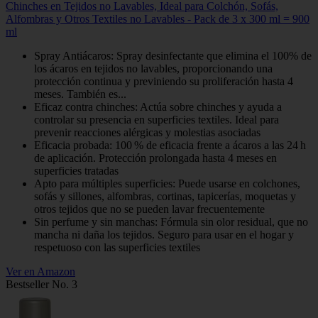
Chinches en Tejidos no Lavables, Ideal para Colchón, Sofás,
Alfombras y Otros Textiles no Lavables - Pack de 3 x 300 ml = 900
ml
Spray Antiácaros: Spray desinfectante que elimina el 100% de
los ácaros en tejidos no lavables, proporcionando una
protección continua y previniendo su proliferación hasta 4
meses. También es...
Eficaz contra chinches: Actúa sobre chinches y ayuda a
controlar su presencia en superficies textiles. Ideal para
prevenir reacciones alérgicas y molestias asociadas
Eficacia probada: 100 % de eficacia frente a ácaros a las 24 h
de aplicación. Protección prolongada hasta 4 meses en
superficies tratadas
Apto para múltiples superficies: Puede usarse en colchones,
sofás y sillones, alfombras, cortinas, tapicerías, moquetas y
otros tejidos que no se pueden lavar frecuentemente
Sin perfume y sin manchas: Fórmula sin olor residual, que no
mancha ni daña los tejidos. Seguro para usar en el hogar y
respetuoso con las superficies textiles
Ver en Amazon
Bestseller No. 3