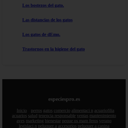
Los bostezos del gato.
Las distancias de los gatos
Los gatos de dEmo.
Trastornos en la higiene del gato
especiespro.es
Inicio
perros
gatos
comercio
alimentaci n
acuariofilia
acuarios
salud
tenencia responsable
ventas
mantenimiento
aves
marketing
bienestar
peque os mam feros
verano
legislaci n
peluquer a
accesorios
peluquer a canina