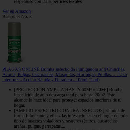
respetuoso con las superficies textiles
Ver en Amazon
Bestseller No. 3
PLAGAS ONLINE Bomba Insecticida Fumigadora anti Chinches,
Ácaros, Pulgas, Cucarachas, Mosquitos, Hormigas, Polillas… - Uso
interiores - Acción Rápida y Duradera - 100ml (1 ud)
[PROTECCIÓN AMPLIA HASTA 60M³ o 20M²] Bomba
Insecticida de auto descarga total para hasta 20m2. Este
alcance lo hace ideal para proteger espacios interiores de tu
hogar.
[AMPLIO ESPECTRO CONTRA INSECTOS] Elimina de
forma fulminante y eficaz las infestaciones en el hogar de todo
tipo de insectos voladores y rastreros (ácaros, cucarachas,
arañas, pulgas, garrapatas,...