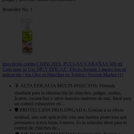
Bestseller No. 1
Insecticida contra CHINCHES, PULGAS Y ARAÑAS 500 ml
Listo para su Uso MUY EFICAZ | Efecto durante 3 meses tras su
aplicación | Sin Olor ni Manchas en Tejidos | Nexum Market (1)
🪳 ALTA EFICACIA MULTI-INSECTOS: Fórmula
diseñada para la eliminación de chinches, pulgas, arañas,
ácaros, cucarachas y otros insectos rastreros de raíz. Ideal para
un control exhaustivo en...
🛡️ PROTECCIÓN PROLONGADA: Gracias a su efecto
residual, una sola aplicación crea una barrera protectora que
permanece activa hasta 3 meses. Es la solución ideal para el
control de chinches de...