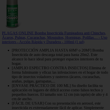
PLAGAS ONLINE Bomba Insecticida Fumigadora anti Chinches,
Ácaros, Pulgas, Cucarachas, Mosquitos, Hormigas, Polillas… - Uso
interiores - Acción Rápida y Duradera - 100ml (1 ud)
[PROTECCIÓN AMPLIA HASTA 60M³ o 20M²] Bomba
Insecticida de auto descarga total para hasta 20m2. Este
alcance lo hace ideal para proteger espacios interiores de tu
hogar.
[AMPLIO ESPECTRO CONTRA INSECTOS] Elimina de
forma fulminante y eficaz las infestaciones en el hogar de todo
tipo de insectos voladores y rastreros (ácaros, cucarachas,
arañas, pulgas, garrapatas,...
[ENVASE PRÁCTICO DE 100 ML] Su diseño facilita su
aplicación en lugares de dificil acceso como falsos techos y
pequeños huecos. El tamaño son 12 cm (sin tapón) de alto y 4
cm de ancho.
[FÁCIL DE USAR] Con su presentación en aerosol, este
insecticida es extremadamente fácil de aplicar. Simplemente