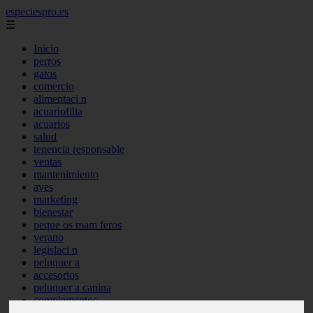
especiespro.es
☰
Inicio
perros
gatos
comercio
alimentaci n
acuariofilia
acuarios
salud
tenencia responsable
ventas
mantenimiento
aves
marketing
bienestar
peque os mam feros
verano
legislaci n
peluquer a
accesorios
peluquer a canina
complementos
consejos