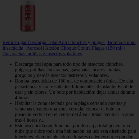
Remi Hogar Descarga Total Anti Chinches y pulgas | Bomba Humo
Insecticida | Aerosol | Acción Choque Contra Plagas (150 ml) |
Cucarachas, polillas e insectos voladores
Descarga total apta para todo tipo de insectos: chinches,
pulgas, polillas, cucarachas, garrapatas, ácaros, arañas,
gorgojos y demás insectos rastreros y voladores.
Bomba insecticida de 150 ml. de composición única. De alta
persistencia y con resultados fulminantes al instante. Fácil de
usar y sin olores. Un bote por habitación: dejar actuar durante
4 horas....
Habilitar la zona afectada por la plaga cerrando puertas y
ventanas creando una zona cerrada. colocar el bote en
posición vertical en el centro del área a tratar. Ventilar la zona
tras 4 horas y...
Este insecticida que funciona por descarga total genera una
nube que cubre toda una habitación, su uso esta diseñado para
interiores. Siempre alejado de lugares calientes o que puedan