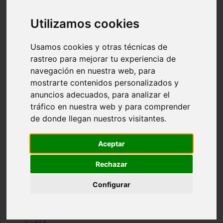
comportamiento
protagonistas
Utilizamos cookies
reptiles
abandono
adopci n
Usamos cookies y otras técnicas de
ferias
rastreo para mejorar tu experiencia de
higiene
navegación en nuestra web, para
snacks
acuario
mostrarte contenidos personalizados y
iberzoo propet
anuncios adecuados, para analizar el
comercios
tráfico en nuestra web y para comprender
estanques
viajar
de donde llegan nuestros visitantes.
conejos
cr a
navidad
Aceptar
especies invasoras
terapia asistida
Rechazar
agua
peces
Configurar
camas
econom a
mascotas
aedpac