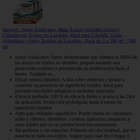
Sanytol - Spray Antiácaros, Mata Ácaros (incluido Sarna) y
Chinches en Tejidos no Lavables, Ideal para Colchón, Sofás,
Alfombras y Otros Textiles no Lavables - Pack de 3 x 300 ml = 900
ml
Spray Antiácaros: Spray desinfectante que elimina el 100% de
los ácaros en tejidos no lavables, proporcionando una
protección continua y previniendo su proliferación hasta 4
meses. También es...
Eficaz contra chinches: Actúa sobre chinches y ayuda a
controlar su presencia en superficies textiles. Ideal para
prevenir reacciones alérgicas y molestias asociadas
Eficacia probada: 100 % de eficacia frente a ácaros a las 24 h
de aplicación. Protección prolongada hasta 4 meses en
superficies tratadas
Apto para múltiples superficies: Puede usarse en colchones,
sofás y sillones, alfombras, cortinas, tapicerías, moquetas y
otros tejidos que no se pueden lavar frecuentemente
Sin perfume y sin manchas: Fórmula sin olor residual, que no
mancha ni daña los tejidos. Seguro para usar en el hogar y