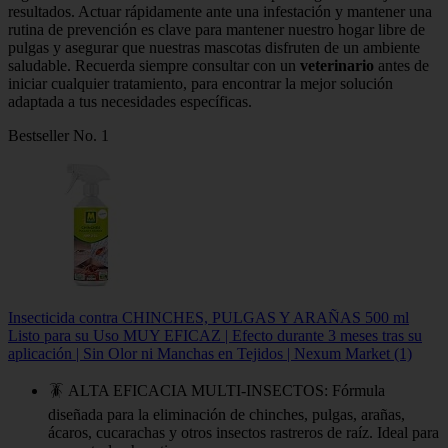
resultados. Actuar rápidamente ante una infestación y mantener una
rutina de prevención es clave para mantener nuestro hogar libre de
pulgas y asegurar que nuestras mascotas disfruten de un ambiente
saludable. Recuerda siempre consultar con un
veterinario
antes de
iniciar cualquier tratamiento, para encontrar la mejor solución
adaptada a tus necesidades específicas.
Bestseller No. 1
Insecticida contra CHINCHES, PULGAS Y ARAÑAS 500 ml
Listo para su Uso MUY EFICAZ | Efecto durante 3 meses tras su
aplicación | Sin Olor ni Manchas en Tejidos | Nexum Market (1)
🪳 ALTA EFICACIA MULTI-INSECTOS: Fórmula
diseñada para la eliminación de chinches, pulgas, arañas,
ácaros, cucarachas y otros insectos rastreros de raíz. Ideal para