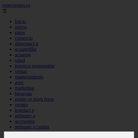
especiespro.es
☰
Inicio
perros
gatos
comercio
alimentaci n
acuariofilia
acuarios
salud
tenencia responsable
ventas
mantenimiento
aves
marketing
bienestar
peque os mam feros
verano
legislaci n
peluquer a
accesorios
peluquer a canina
complementos
consejos