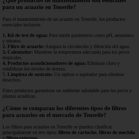
¿Qué productos de mantenimiento son esenciales
para un acuario en Tenerife?
Para el mantenimiento de un acuario en Tenerife, los productos
esenciales incluyen:
1.
Kit de test de agua
:
Para medir parámetros como pH, amoníaco
y nitratos.
2.
Filtro de acuario
:
Asegura la circulación y filtración del agua.
3.
Calentador
:
Mantiene la temperatura adecuada para los peces
tropicales.
4.
Productos acondicionadores de agua
:
Eliminan cloro y
estabilizan los niveles de dureza.
5.
Limpieza de sustrato
:
Un siphon o aspirador para eliminar
desechos.
Estos productos garantizan un ambiente saludable para tus peces y
plantas acuáticas.
¿Cómo se comparan los diferentes tipos de filtros
para acuarios en el mercado de Tenerife?
Los filtros para acuarios en Tenerife se pueden clasificar
principalmente en tres tipos:
filtros de cartucho
,
filtros de mochila
y
filtros externos
.