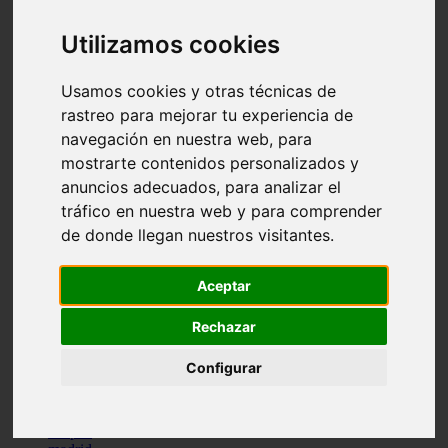
comportamiento
protagonistas
Utilizamos cookies
reptiles
abandono
Usamos cookies y otras técnicas de
adopci n
ferias
rastreo para mejorar tu experiencia de
higiene
navegación en nuestra web, para
snacks
mostrarte contenidos personalizados y
acuario
iberzoo propet
anuncios adecuados, para analizar el
comercios
tráfico en nuestra web y para comprender
estanques
de donde llegan nuestros visitantes.
viajar
conejos
cr a
Aceptar
navidad
especies invasoras
terapia asistida
Rechazar
agua
peces
Configurar
camas
econom a
mascotas
aedpac