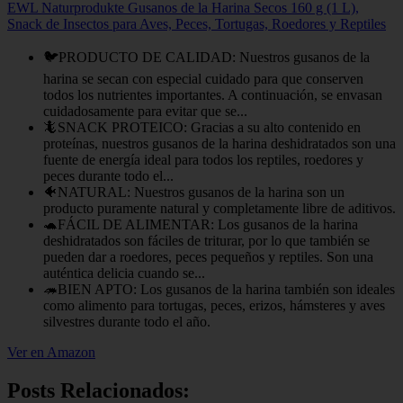
EWL Naturprodukte Gusanos de la Harina Secos 160 g (1 L),
Snack de Insectos para Aves, Peces, Tortugas, Roedores y Reptiles
🐦PRODUCTO DE CALIDAD: Nuestros gusanos de la
harina se secan con especial cuidado para que conserven
todos los nutrientes importantes. A continuación, se envasan
cuidadosamente para evitar que se...
🦎SNACK PROTEICO: Gracias a su alto contenido en
proteínas, nuestros gusanos de la harina deshidratados son una
fuente de energía ideal para todos los reptiles, roedores y
peces durante todo el...
🐠NATURAL: Nuestros gusanos de la harina son un
producto puramente natural y completamente libre de aditivos.
🐢FÁCIL DE ALIMENTAR: Los gusanos de la harina
deshidratados son fáciles de triturar, por lo que también se
pueden dar a roedores, peces pequeños y reptiles. Son una
auténtica delicia cuando se...
🦔BIEN APTO: Los gusanos de la harina también son ideales
como alimento para tortugas, peces, erizos, hámsteres y aves
silvestres durante todo el año.
Ver en Amazon
Posts Relacionados: