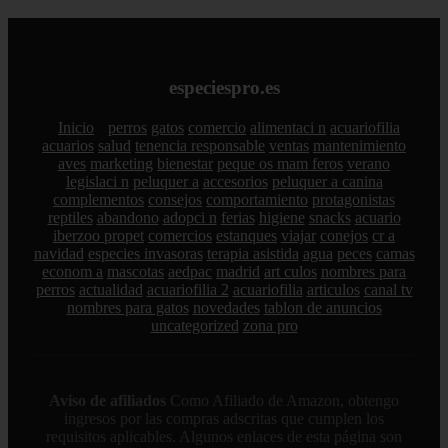
especiespro.es
Inicio
perros
gatos
comercio
alimentaci n
acuariofilia
acuarios
salud
tenencia responsable
ventas
mantenimiento
aves
marketing
bienestar
peque os mam feros
verano
legislaci n
peluquer a
accesorios
peluquer a canina
complementos
consejos
comportamiento
protagonistas
reptiles
abandono
adopci n
ferias
higiene
snacks
acuario
iberzoo propet
comercios
estanques
viajar
conejos
cr a
navidad
especies invasoras
terapia asistida
agua
peces
camas
econom a
mascotas
aedpac
madrid
art culos
nombres para
perros
actualidad
acuariofilia 2
acuariofilia
articulos
canal tv
nombres para gatos
novedades
tablon de anuncios
uncategorized
zona pro
Aviso de afiliados
Como Afiliado de Amazon, obtengo
ingresos por las compras adscritas que cumplen los
requisitos aplicables. Algunos enlaces de esta página son