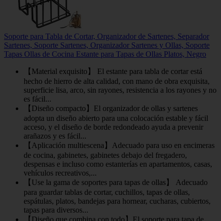
Soporte para Tabla de Cortar, Organizador de Sartenes, Separador
Sartenes, Soporte Sartenes, Organizador Sartenes y Ollas, Soporte
Tapas Ollas de Cocina Estante para Tapas de Ollas Platos, Negro
【Material exquisito】 El estante para tabla de cortar está
hecho de hierro de alta calidad, con mano de obra exquisita,
superficie lisa, arco, sin rayones, resistencia a los rayones y no
es fácil...
【Diseño compacto】El organizador de ollas y sartenes
adopta un diseño abierto para una colocación estable y fácil
acceso, y el diseño de borde redondeado ayuda a prevenir
arañazos y es fácil...
【Aplicación multiescena】Adecuado para uso en encimeras
de cocina, gabinetes, gabinetes debajo del fregadero,
despensas e incluso como estanterías en apartamentos, casas,
vehículos recreativos,...
【Use la gama de soportes para tapas de ollas】 Adecuado
para guardar tablas de cortar, cuchillos, tapas de ollas,
espátulas, platos, bandejas para hornear, cucharas, cubiertos,
tapas para diversos...
【Diseño que combina con todo】El soporte para tapa de