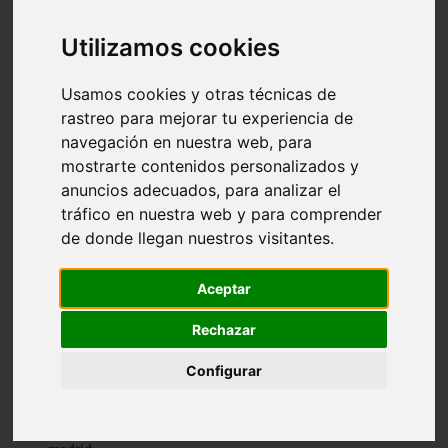
comportamiento
protagonistas
Utilizamos cookies
reptiles
abandono
adopci n
Usamos cookies y otras técnicas de
ferias
rastreo para mejorar tu experiencia de
higiene
navegación en nuestra web, para
snacks
acuario
mostrarte contenidos personalizados y
iberzoo propet
anuncios adecuados, para analizar el
comercios
tráfico en nuestra web y para comprender
estanques
viajar
de donde llegan nuestros visitantes.
conejos
cr a
navidad
Aceptar
especies invasoras
terapia asistida
Rechazar
agua
peces
Configurar
camas
econom a
mascotas
aedpac