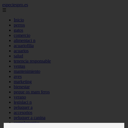
especiespro.es
☰
Inicio
perros
gatos
comercio
alimentaci n
acuariofilia
acuarios
salud
tenencia responsable
ventas
mantenimiento
aves
marketing
bienestar
peque os mam feros
verano
legislaci n
peluquer a
accesorios
peluquer a canina
complementos
consejos