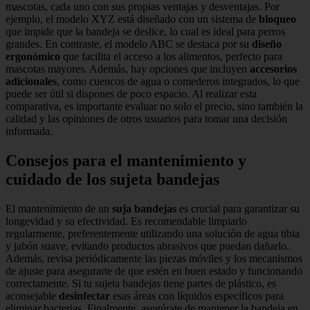
mascotas, cada uno con sus propias ventajas y desventajas. Por
ejemplo, el modelo XYZ está diseñado con un sistema de
bloqueo
que impide que la bandeja se deslice, lo cual es ideal para perros
grandes. En contraste, el modelo ABC se destaca por su
diseño
ergonómico
que facilita el acceso a los alimentos, perfecto para
mascotas mayores. Además, hay opciones que incluyen
accesorios
adicionales
, como cuencos de agua o comederos integrados, lo que
puede ser útil si dispones de poco espacio. Al realizar esta
comparativa, es importante evaluar no solo el precio, sino también la
calidad y las opiniones de otros usuarios para tomar una decisión
informada.
Consejos para el mantenimiento y
cuidado de los sujeta bandejas
El mantenimiento de un
suja bandejas
es crucial para garantizar su
longevidad y su efectividad. Es recomendable limpiarlo
regularmente, preferentemente utilizando una solución de agua tibia
y jabón suave, evitando productos abrasivos que puedan dañarlo.
Además, revisa periódicamente las piezas móviles y los mecanismos
de ajuste para asegurarte de que estén en buen estado y funcionando
correctamente. Si tu sujeta bandejas tiene partes de plástico, es
aconsejable
desinfectar
esas áreas con líquidos específicos para
eliminar bacterias. Finalmente, asegúrate de mantener la bandeja en