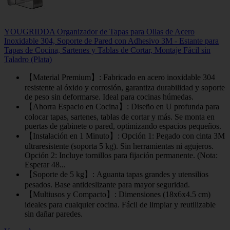
YOUGRIDDA Organizador de Tapas para Ollas de Acero
Inoxidable 304, Soporte de Pared con Adhesivo 3M - Estante para
Tapas de Cocina, Sartenes y Tablas de Cortar, Montaje Fácil sin
Taladro (Plata)
【Material Premium】: Fabricado en acero inoxidable 304
resistente al óxido y corrosión, garantiza durabilidad y soporte
de peso sin deformarse. Ideal para cocinas húmedas.
【Ahorra Espacio en Cocina】: Diseño en U profunda para
colocar tapas, sartenes, tablas de cortar y más. Se monta en
puertas de gabinete o pared, optimizando espacios pequeños.
【Instalación en 1 Minuto】: Opción 1: Pegado con cinta 3M
ultraresistente (soporta 5 kg). Sin herramientas ni agujeros.
Opción 2: Incluye tornillos para fijación permanente. (Nota:
Esperar 48...
【Soporte de 5 kg】: Aguanta tapas grandes y utensilios
pesados. Base antideslizante para mayor seguridad.
【Multiusos y Compacto】: Dimensiones (18x6x4.5 cm)
ideales para cualquier cocina. Fácil de limpiar y reutilizable
sin dañar paredes.