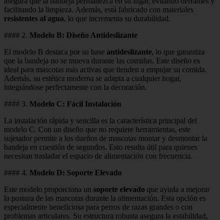
asegura que la bandeja permanezca en su lugar, evitando derrames y
facilitando la limpieza. Además, está fabricado con materiales
resistentes al agua
, lo que incrementa su durabilidad.
#### 2.
Modelo B: Diseño Antideslizante
El modelo B destaca por su base
antideslizante
, lo que garantiza
que la bandeja no se mueva durante las comidas. Este diseño es
ideal para mascotas más activas que tienden a empujar su comida.
Además, su estética moderna se adapta a cualquier hogar,
integrándose perfectamente con la decoración.
#### 3.
Modelo C: Fácil Instalación
La instalación rápida y sencilla es la característica principal del
modelo C. Con un diseño que no requiere herramientas, este
sujetador permite a los dueños de mascotas montar y desmontar la
bandeja en cuestión de segundos. Esto resulta útil para quienes
necesitan trasladar el espacio de alimentación con frecuencia.
#### 4.
Modelo D: Soporte Elevado
Este modelo proporciona un
soporte elevado
que ayuda a mejorar
la postura de las mascotas durante la alimentación. Esta opción es
especialmente beneficiosa para perros de razas grandes o con
problemas articulares. Su estructura robusta asegura la estabilidad,