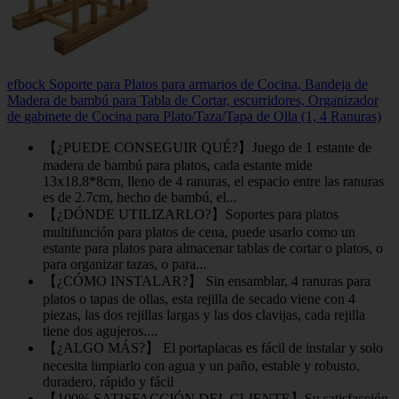
efbock Soporte para Platos para armarios de Cocina, Bandeja de
Madera de bambú para Tabla de Cortar, escurridores, Organizador
de gabinete de Cocina para Plato/Taza/Tapa de Olla (1, 4 Ranuras)
【¿PUEDE CONSEGUIR QUÉ?】Juego de 1 estante de
madera de bambú para platos, cada estante mide
13x18.8*8cm, lleno de 4 ranuras, el espacio entre las ranuras
es de 2.7cm, hecho de bambú, el...
【¿DÓNDE UTILIZARLO?】Soportes para platos
multifunción para platos de cena, puede usarlo como un
estante para platos para almacenar tablas de cortar o platos, o
para organizar tazas, o para...
【¿CÓMO INSTALAR?】 Sin ensamblar, 4 ranuras para
platos o tapas de ollas, esta rejilla de secado viene con 4
piezas, las dos rejillas largas y las dos clavijas, cada rejilla
tiene dos agujeros....
【¿ALGO MÁS?】 El portaplacas es fácil de instalar y solo
necesita limpiarlo con agua y un paño, estable y robusto,
duradero, rápido y fácil
【100% SATISFACCIÓN DEL CLIENTE】Su satisfacción