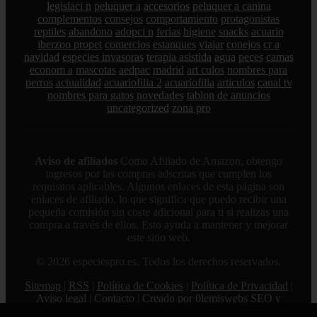
legislaci n
peluquer a
accesorios
peluquer a canina
complementos
consejos
comportamiento
protagonistas
reptiles
abandono
adopci n
ferias
higiene
snacks
acuario
iberzoo propet
comercios
estanques
viajar
conejos
cr a
navidad
especies invasoras
terapia asistida
agua
peces
camas
econom a
mascotas
aedpac
madrid
art culos
nombres para
perros
actualidad
acuariofilia 2
acuariofilia
articulos
canal tv
nombres para gatos
novedades
tablon de anuncios
uncategorized
zona pro
Aviso de afiliados
Como Afiliado de Amazon, obtengo
ingresos por las compras adscritas que cumplen los
requisitos aplicables. Algunos enlaces de esta página son
enlaces de afiliado, lo que significa que puedo recibir una
pequeña comisión sin coste adicional para ti si realizas una
compra a través de ellos. Esto ayuda a mantener y mejorar
este sitio web.
© 2026 especiespro.es. Todos los derechos reservados.
Sitemap
|
RSS
|
Política de Cookies
|
Política de Privacidad
|
Aviso legal
|
Contacto
|
Creado por 0lemiswebs SEO y
Diseño web
|
Libro sobre Cabañuelas