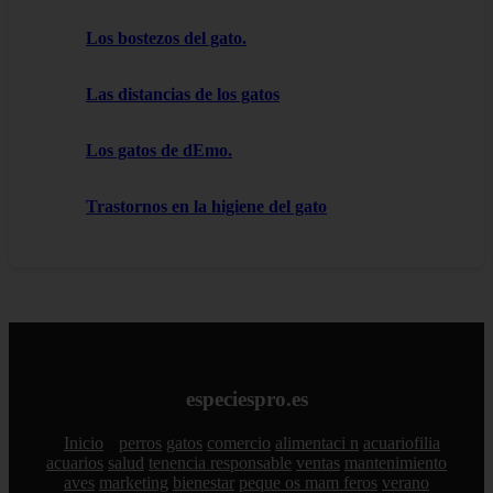
Los bostezos del gato.
Las distancias de los gatos
Los gatos de dEmo.
Trastornos en la higiene del gato
especiespro.es
Inicio
perros
gatos
comercio
alimentaci n
acuariofilia
acuarios
salud
tenencia responsable
ventas
mantenimiento
aves
marketing
bienestar
peque os mam feros
verano