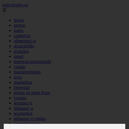
especiespro.es
☰
Inicio
perros
gatos
comercio
alimentaci n
acuariofilia
acuarios
salud
tenencia responsable
ventas
mantenimiento
aves
marketing
bienestar
peque os mam feros
verano
legislaci n
peluquer a
accesorios
peluquer a canina
complementos
consejos