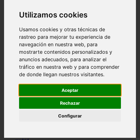
comportamiento
protagonistas
Utilizamos cookies
reptiles
abandono
adopci n
Usamos cookies y otras técnicas de
ferias
rastreo para mejorar tu experiencia de
higiene
navegación en nuestra web, para
snacks
acuario
mostrarte contenidos personalizados y
iberzoo propet
anuncios adecuados, para analizar el
comercios
tráfico en nuestra web y para comprender
estanques
viajar
de donde llegan nuestros visitantes.
conejos
cr a
navidad
Aceptar
especies invasoras
terapia asistida
Rechazar
agua
peces
Configurar
camas
econom a
mascotas
aedpac