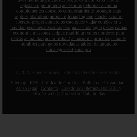
legislaci n
peluquer a
accesorios
peluquer a canina
complementos
consejos
comportamiento
protagonistas
reptiles
abandono
adopci n
ferias
higiene
snacks
acuario
iberzoo propet
comercios
estanques
viajar
conejos
cr a
navidad
especies invasoras
terapia asistida
agua
peces
camas
econom a
mascotas
aedpac
madrid
art culos
nombres para
perros
actualidad
acuariofilia 2
acuariofilia
articulos
canal tv
nombres para gatos
novedades
tablon de anuncios
uncategorized
zona pro
© 2026 especiespro.es. Todos los derechos reservados.
Sitemap
|
RSS
|
Política de Cookies
|
Política de Privacidad
|
Aviso legal
|
Contacto
|
Creado por 0lemiswebs SEO y
Diseño web
|
Libro sobre Cabañuelas