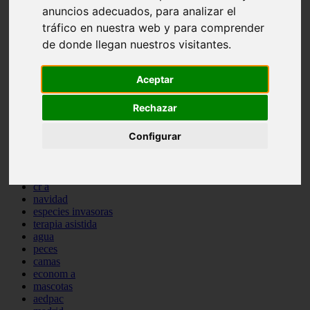
anuncios adecuados, para analizar el
comportamiento
protagonistas
tráfico en nuestra web y para comprender
reptiles
de donde llegan nuestros visitantes.
abandono
adopci n
ferias
Aceptar
higiene
snacks
Rechazar
acuario
iberzoo propet
Configurar
comercios
estanques
viajar
conejos
cr a
navidad
especies invasoras
terapia asistida
agua
peces
camas
econom a
mascotas
aedpac