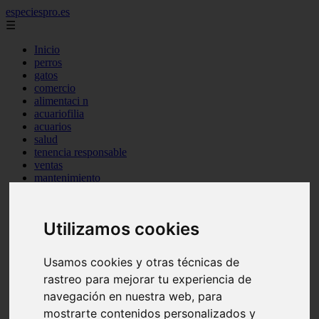
especiespro.es
☰
Inicio
perros
gatos
comercio
alimentaci n
acuariofilia
acuarios
salud
tenencia responsable
ventas
mantenimiento
aves
marketing
bienestar
Utilizamos cookies
peque os mam feros
verano
legislaci n
Usamos cookies y otras técnicas de
peluquer a
rastreo para mejorar tu experiencia de
accesorios
peluquer a canina
navegación en nuestra web, para
complementos
mostrarte contenidos personalizados y
consejos