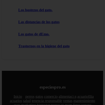
Los bostezos del gato.
Las distancias de los gatos
Los gatos de dEmo.
Trastornos en la higiene del gato
especiespro.es
Inicio
perros
gatos
comercio
alimentaci n
acuariofilia
acuarios
salud
tenencia responsable
ventas
mantenimiento
aves
marketing
bienestar
peque os mam feros
verano