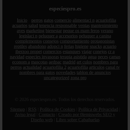
especiespro.es
Inicio
perros
gatos
comercio
alimentaci n
acuariofilia
acuarios
salud
tenencia responsable
ventas
mantenimiento
aves
marketing
bienestar
peque os mam feros
verano
legislaci n
peluquer a
accesorios
peluquer a canina
complementos
consejos
comportamiento
protagonistas
reptiles
abandono
adopci n
ferias
higiene
snacks
acuario
iberzoo propet
comercios
estanques
viajar
conejos
cr a
navidad
especies invasoras
terapia asistida
agua
peces
camas
econom a
mascotas
aedpac
madrid
art culos
nombres para
perros
actualidad
acuariofilia 2
acuariofilia
articulos
canal tv
nombres para gatos
novedades
tablon de anuncios
uncategorized
zona pro
© 2026 especiespro.es. Todos los derechos reservados.
Sitemap
|
RSS
|
Política de Cookies
|
Política de Privacidad
|
Aviso legal
|
Contacto
|
Creado por 0lemiswebs SEO y
Diseño web
|
Libro sobre Cabañuelas