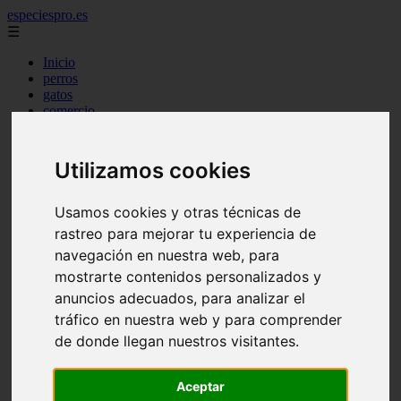
especiespro.es
☰
Inicio
perros
gatos
comercio
alimentaci n
acuariofilia
acuarios
Utilizamos cookies
salud
tenencia responsable
ventas
Usamos cookies y otras técnicas de
mantenimiento
rastreo para mejorar tu experiencia de
aves
navegación en nuestra web, para
marketing
bienestar
mostrarte contenidos personalizados y
peque os mam feros
anuncios adecuados, para analizar el
verano
tráfico en nuestra web y para comprender
legislaci n
peluquer a
de donde llegan nuestros visitantes.
accesorios
peluquer a canina
complementos
Aceptar
consejos