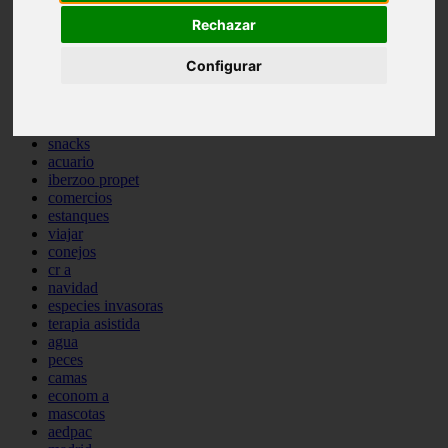
comportamiento
Rechazar
protagonistas
reptiles
Configurar
abandono
adopci n
ferias
higiene
snacks
acuario
iberzoo propet
comercios
estanques
viajar
conejos
cr a
navidad
especies invasoras
terapia asistida
agua
peces
camas
econom a
mascotas
aedpac