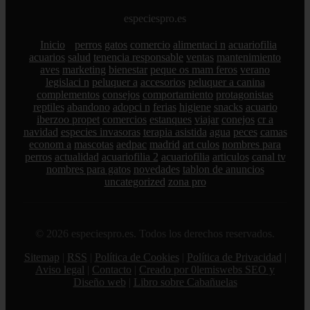
especiespro.es
Inicio
perros
gatos
comercio
alimentaci n
acuariofilia
acuarios
salud
tenencia responsable
ventas
mantenimiento
aves
marketing
bienestar
peque os mam feros
verano
legislaci n
peluquer a
accesorios
peluquer a canina
complementos
consejos
comportamiento
protagonistas
reptiles
abandono
adopci n
ferias
higiene
snacks
acuario
iberzoo propet
comercios
estanques
viajar
conejos
cr a
navidad
especies invasoras
terapia asistida
agua
peces
camas
econom a
mascotas
aedpac
madrid
art culos
nombres para
perros
actualidad
acuariofilia 2
acuariofilia
articulos
canal tv
nombres para gatos
novedades
tablon de anuncios
uncategorized
zona pro
© 2026 especiespro.es. Todos los derechos reservados.
Sitemap
|
RSS
|
Política de Cookies
|
Política de Privacidad
|
Aviso legal
|
Contacto
|
Creado por 0lemiswebs SEO y
Diseño web
|
Libro sobre Cabañuelas