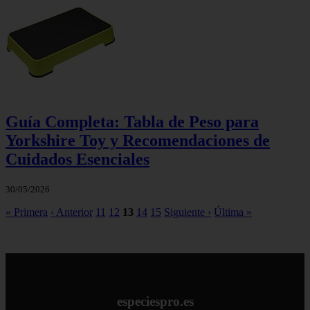
Guía Completa: Tabla de Peso para
Yorkshire Toy y Recomendaciones de
Cuidados Esenciales
30/05/2026
« Primera
‹ Anterior
11
12
13
14
15
Siguiente ›
Última »
especiespro.es