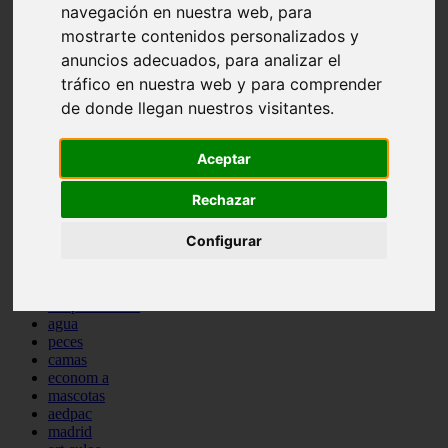
navegación en nuestra web, para
protagonistas
mostrarte contenidos personalizados y
reptiles
abandono
anuncios adecuados, para analizar el
adopci n
tráfico en nuestra web y para comprender
ferias
de donde llegan nuestros visitantes.
higiene
snacks
acuario
Aceptar
iberzoo propet
comercios
estanques
Rechazar
viajar
conejos
Configurar
cr a
navidad
especies invasoras
terapia asistida
agua
peces
camas
econom a
mascotas
aedpac
madrid