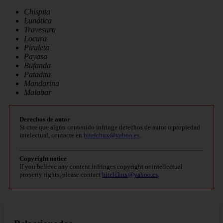
Chispita
Lunática
Travesura
Locura
Piruleta
Payasa
Bufanda
Patadita
Mandarina
Malabar
Derechos de autor
Si cree que algún contenido infringe derechos de autor o propiedad
intelectual, contacte en
bitelchux@yahoo.es
.
Copyright notice
If you believe any content infringes copyright or intellectual
property rights, please contact
bitelchux@yahoo.es
.