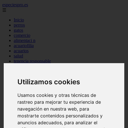
especiespro.es
☰
Inicio
perros
gatos
comercio
alimentaci n
acuariofilia
acuarios
salud
tenencia responsable
ventas
mantenimiento
aves
Utilizamos cookies
marketing
bienestar
peque os mam feros
Usamos cookies y otras técnicas de
verano
rastreo para mejorar tu experiencia de
legislaci n
peluquer a
navegación en nuestra web, para
accesorios
mostrarte contenidos personalizados y
peluquer a canina
anuncios adecuados, para analizar el
complementos
consejos