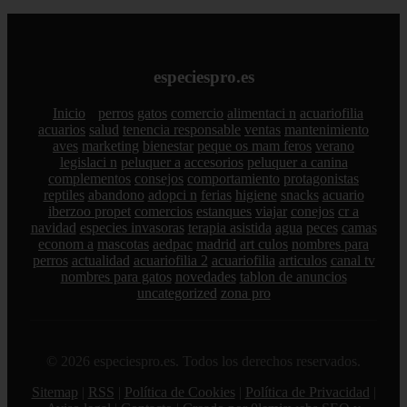
especiespro.es
Inicio
perros
gatos
comercio
alimentaci n
acuariofilia
acuarios
salud
tenencia responsable
ventas
mantenimiento
aves
marketing
bienestar
peque os mam feros
verano
legislaci n
peluquer a
accesorios
peluquer a canina
complementos
consejos
comportamiento
protagonistas
reptiles
abandono
adopci n
ferias
higiene
snacks
acuario
iberzoo propet
comercios
estanques
viajar
conejos
cr a
navidad
especies invasoras
terapia asistida
agua
peces
camas
econom a
mascotas
aedpac
madrid
art culos
nombres para
perros
actualidad
acuariofilia 2
acuariofilia
articulos
canal tv
nombres para gatos
novedades
tablon de anuncios
uncategorized
zona pro
© 2026 especiespro.es. Todos los derechos reservados.
Sitemap
|
RSS
|
Política de Cookies
|
Política de Privacidad
|