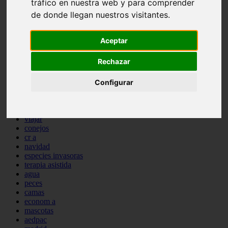
tráfico en nuestra web y para comprender
comportamiento
de donde llegan nuestros visitantes.
protagonistas
reptiles
abandono
Aceptar
adopci n
ferias
Rechazar
higiene
snacks
Configurar
acuario
iberzoo propet
comercios
estanques
viajar
conejos
cr a
navidad
especies invasoras
terapia asistida
agua
peces
camas
econom a
mascotas
aedpac