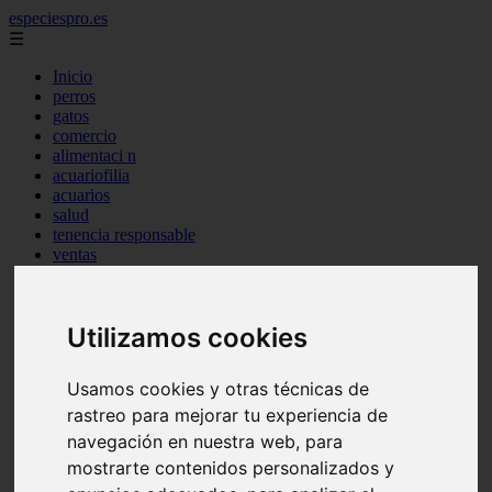
especiespro.es
☰
Inicio
perros
gatos
comercio
alimentaci n
acuariofilia
acuarios
salud
tenencia responsable
ventas
mantenimiento
aves
marketing
Utilizamos cookies
bienestar
peque os mam feros
verano
Usamos cookies y otras técnicas de
legislaci n
peluquer a
rastreo para mejorar tu experiencia de
accesorios
navegación en nuestra web, para
peluquer a canina
mostrarte contenidos personalizados y
complementos
consejos