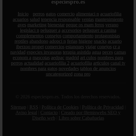
especiespro.es
Inicio
perros
gatos
comercio
alimentaci n
acuariofilia
acuarios
salud
tenencia responsable
ventas
mantenimiento
aves
marketing
bienestar
peque os mam feros
verano
legislaci n
peluquer a
accesorios
peluquer a canina
complementos
consejos
comportamiento
protagonistas
reptiles
abandono
adopci n
ferias
higiene
snacks
acuario
iberzoo propet
comercios
estanques
viajar
conejos
cr a
navidad
especies invasoras
terapia asistida
agua
peces
camas
econom a
mascotas
aedpac
madrid
art culos
nombres para
perros
actualidad
acuariofilia 2
acuariofilia
articulos
canal tv
nombres para gatos
novedades
tablon de anuncios
uncategorized
zona pro
© 2026 especiespro.es. Todos los derechos reservados.
Sitemap
|
RSS
|
Política de Cookies
|
Política de Privacidad
|
Aviso legal
|
Contacto
|
Creado por 0lemiswebs SEO y
Diseño web
|
Libro sobre Cabañuelas