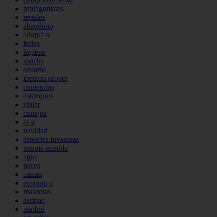
protagonistas
reptiles
abandono
adopci n
ferias
higiene
snacks
acuario
iberzoo propet
comercios
estanques
viajar
conejos
cr a
navidad
especies invasoras
terapia asistida
agua
peces
camas
econom a
mascotas
aedpac
madrid