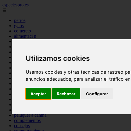
especiespro.es
☰
perros
gatos
comercio
alimentaci n
acuariofilia
acuarios
salud
Utilizamos cookies
tenencia responsable
ventas
mantenimiento
Usamos cookies y otras técnicas de rastreo pa
aves
marketing
anuncios adecuados, para analizar el tráfico e
bienestar
peque os mam feros
Aceptar
Rechazar
Configurar
verano
legislaci n
peluquer a
accesorios
peluquer a canina
complementos
consejos
comportamiento