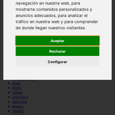
navegación en nuestra web, para
protagonistas
mostrarte contenidos personalizados y
reptiles
abandono
anuncios adecuados, para analizar el
adopci n
tráfico en nuestra web y para comprender
ferias
de donde llegan nuestros visitantes.
higiene
snacks
acuario
Aceptar
iberzoo propet
comercios
estanques
Rechazar
viajar
conejos
Configurar
cr a
navidad
especies invasoras
terapia asistida
agua
peces
camas
econom a
mascotas
aedpac
madrid