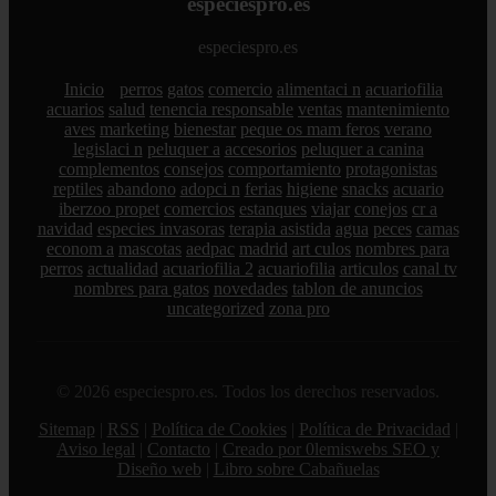
especiespro.es
especiespro.es
Inicio
perros
gatos
comercio
alimentaci n
acuariofilia
acuarios
salud
tenencia responsable
ventas
mantenimiento
aves
marketing
bienestar
peque os mam feros
verano
legislaci n
peluquer a
accesorios
peluquer a canina
complementos
consejos
comportamiento
protagonistas
reptiles
abandono
adopci n
ferias
higiene
snacks
acuario
iberzoo propet
comercios
estanques
viajar
conejos
cr a
navidad
especies invasoras
terapia asistida
agua
peces
camas
econom a
mascotas
aedpac
madrid
art culos
nombres para
perros
actualidad
acuariofilia 2
acuariofilia
articulos
canal tv
nombres para gatos
novedades
tablon de anuncios
uncategorized
zona pro
© 2026 especiespro.es. Todos los derechos reservados.
Sitemap
|
RSS
|
Política de Cookies
|
Política de Privacidad
|
Aviso legal
|
Contacto
|
Creado por 0lemiswebs SEO y
Diseño web
|
Libro sobre Cabañuelas