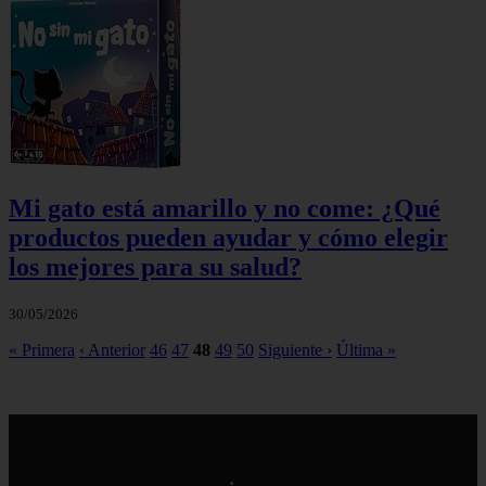
Mi gato está amarillo y no come: ¿Qué
productos pueden ayudar y cómo elegir
los mejores para su salud?
30/05/2026
« Primera
‹ Anterior
46
47
48
49
50
Siguiente ›
Última »