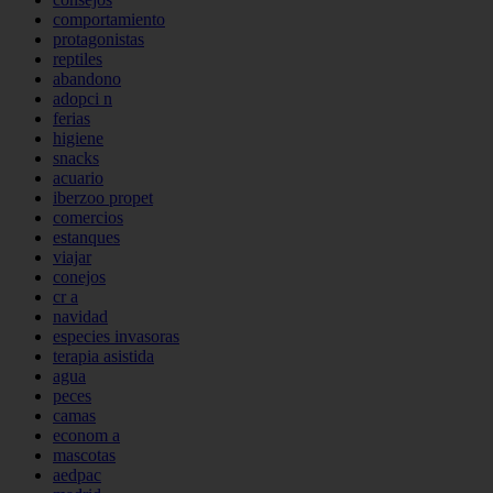
comportamiento
protagonistas
reptiles
abandono
adopci n
ferias
higiene
snacks
acuario
iberzoo propet
comercios
estanques
viajar
conejos
cr a
navidad
especies invasoras
terapia asistida
agua
peces
camas
econom a
mascotas
aedpac