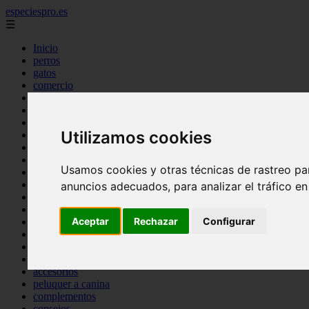
especiespro.es
☰
Inicio
perros
gatos
comercio
alimentaci n
acuariofilia
acuarios
Utilizamos cookies
salud
tenencia responsable
ventas
Usamos cookies y otras técnicas de rastreo pa
mantenimiento
aves
anuncios adecuados, para analizar el tráfico e
marketing
bienestar
Aceptar
Rechazar
Configurar
peque os mam feros
verano
legislaci n
peluquer a
accesorios
peluquer a canina
complementos
consejos