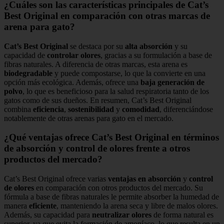
¿Cuáles son las características principales de Cat’s
Best Original en comparación con otras marcas de
arena para gato?
Cat’s Best Original
se destaca por su
alta absorción
y su
capacidad de
controlar olores
, gracias a su formulación a base de
fibras naturales. A diferencia de otras marcas, esta arena es
biodegradable
y puede compostarse, lo que la convierte en una
opción más ecológica. Además, ofrece una
baja generación de
polvo
, lo que es beneficioso para la salud respiratoria tanto de los
gatos como de sus dueños. En resumen, Cat’s Best Original
combina
eficiencia
,
sostenibilidad
y
comodidad
, diferenciándose
notablemente de otras arenas para gato en el mercado.
¿Qué ventajas ofrece Cat’s Best Original en términos
de absorción y control de olores frente a otros
productos del mercado?
Cat’s Best Original ofrece varias
ventajas en absorción
y
control
de olores
en comparación con otros productos del mercado. Su
fórmula a base de fibras naturales le permite absorber la humedad de
manera
eficiente
, manteniendo la arena seca y libre de malos olores.
Además, su capacidad para
neutralizar olores
de forma natural es
superior, ya que evita la formación de amoníaco, lo que resulta en un