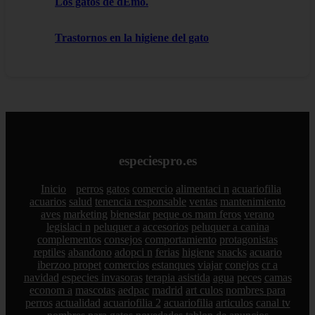
Los gatos de dEmo.
Trastornos en la higiene del gato
especiespro.es
Inicio
perros
gatos
comercio
alimentaci n
acuariofilia
acuarios
salud
tenencia responsable
ventas
mantenimiento
aves
marketing
bienestar
peque os mam feros
verano
legislaci n
peluquer a
accesorios
peluquer a canina
complementos
consejos
comportamiento
protagonistas
reptiles
abandono
adopci n
ferias
higiene
snacks
acuario
iberzoo propet
comercios
estanques
viajar
conejos
cr a
navidad
especies invasoras
terapia asistida
agua
peces
camas
econom a
mascotas
aedpac
madrid
art culos
nombres para
perros
actualidad
acuariofilia 2
acuariofilia
articulos
canal tv