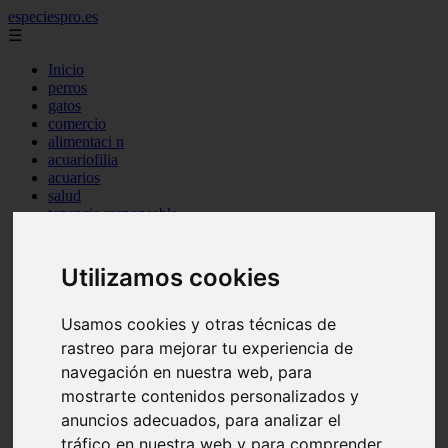
especiespro.es
☰
Inicio
perros
gatos
comercio
alimentaci n
acuariofilia
acuarios
salud
tenencia responsable
ventas
mantenimiento
aves
Utilizamos cookies
marketing
bienestar
peque os mam feros
Usamos cookies y otras técnicas de
verano
rastreo para mejorar tu experiencia de
legislaci n
navegación en nuestra web, para
peluquer a
accesorios
mostrarte contenidos personalizados y
peluquer a canina
anuncios adecuados, para analizar el
complementos
tráfico en nuestra web y para comprender
consejos