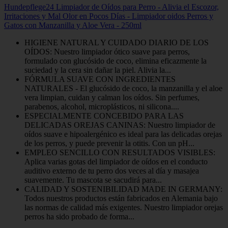
Hundepflege24 Limpiador de Oídos para Perro - Alivia el Escozor,
Irritaciones y Mal Olor en Pocos Días - Limpiador oidos Perros y
Gatos con Manzanilla y Aloe Vera - 250ml
HIGIENE NATURAL Y CUIDADO DIARIO DE LOS
OÍDOS: Nuestro limpiador ótico suave para perros,
formulado con glucósido de coco, elimina eficazmente la
suciedad y la cera sin dañar la piel. Alivia la...
FÓRMULA SUAVE CON INGREDIENTES
NATURALES - El glucósido de coco, la manzanilla y el aloe
vera limpian, cuidan y calman los oídos. Sin perfumes,
parabenos, alcohol, microplásticos, ni silicona....
ESPECIALMENTE CONCEBIDO PARA LAS
DELICADAS OREJAS CANINAS: Nuestro limpiador de
oídos suave e hipoalergénico es ideal para las delicadas orejas
de los perros, y puede prevenir la otitis. Con un pH...
EMPLEO SENCILLO CON RESULTADOS VISIBLES:
Aplica varias gotas del limpiador de oídos en el conducto
auditivo externo de tu perro dos veces al día y masajea
suavemente. Tu mascota se sacudirá para...
CALIDAD Y SOSTENIBILIDAD MADE IN GERMANY:
Todos nuestros productos están fabricados en Alemania bajo
las normas de calidad más exigentes. Nuestro limpiador orejas
perros ha sido probado de forma...