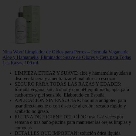
Nina Woof Limpiador de Oídos para Perros – Fórmula Vegana de
Aloe y Hamamelis, Eliminador Suave de Olores y Cera para Todas
Las Razas, 100 ml.
LIMPIEZA EFICAZ Y SUAVE: aloe y hamamelis ayudan a
disolver la cera y a neutralizar el mal olor sin escozor.
SEGURO PARA TODAS LAS RAZAS Y EDADES:
fórmula vegana, sin alcohol y con pH equilibrado; apta para
cachorros y piel sensible. Elaborado en España.
APLICACIÓN SIN ENSUCIAR: boquilla antigoteo para
usar directamente o con disco de algodón; secado rápido y
acabado no graso.
RUTINA DE HIGIENE DEL OÍDO: usa 1–2 veces por
semana o tras baño/piscina para mantener las orejas limpias y
cómodas.
DETALLES QUE IMPORTAN: solución ótica líquida