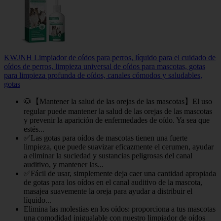
KWJNH Limpiador de oídos para perros, líquido para el cuidado de
oídos de perros, limpieza universal de oídos para mascotas, gotas
para limpieza profunda de oídos, canales cómodos y saludables,
gotas
🐶【Mantener la salud de las orejas de las mascotas】El uso
regular puede mantener la salud de las orejas de las mascotas
y prevenir la aparición de enfermedades de oído. Ya sea que
estés...
✅Las gotas para oídos de mascotas tienen una fuerte
limpieza, que puede suavizar eficazmente el cerumen, ayudar
a eliminar la suciedad y sustancias peligrosas del canal
auditivo, y mantener las...
✅Fácil de usar, simplemente deja caer una cantidad apropiada
de gotas para los oídos en el canal auditivo de la mascota,
masajea suavemente la oreja para ayudar a distribuir el
líquido...
Elimina las molestias en los oídos: proporciona a tus mascotas
una comodidad inigualable con nuestro limpiador de oídos