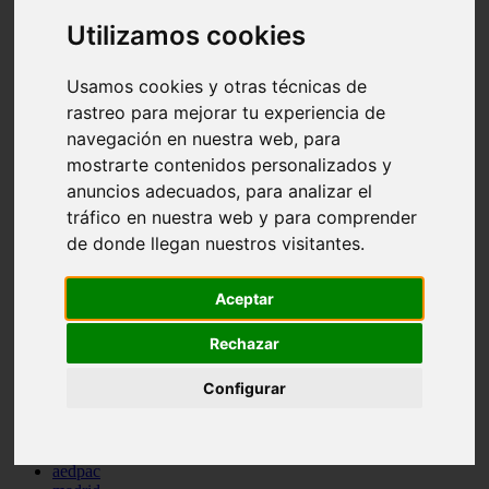
comportamiento
Utilizamos cookies
protagonistas
reptiles
abandono
Usamos cookies y otras técnicas de
adopci n
rastreo para mejorar tu experiencia de
ferias
higiene
navegación en nuestra web, para
snacks
mostrarte contenidos personalizados y
acuario
anuncios adecuados, para analizar el
iberzoo propet
comercios
tráfico en nuestra web y para comprender
estanques
de donde llegan nuestros visitantes.
viajar
conejos
cr a
Aceptar
navidad
especies invasoras
Rechazar
terapia asistida
agua
Configurar
peces
camas
econom a
mascotas
aedpac