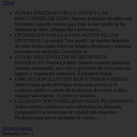
250ml
ALIVIO INMEDIATO DE LA OTITIS Y LAS
INFECCIONES DE OÍDO: Nuestro limpiador de oídos está
formulado específicamente para tratar la fase aguda de los
síntomas de otitis, inflamación e infecciones...
OPTIMIZADO PARA LA FASE AGUDA DE LOS
SÍNTOMAS: La versión "fase aguda" de nuestro limpiador
de oídos actúa contra todos los hongos, levaduras y bacterias
relevantes en medicina. Contribuye al...
ALIVIO EFECTIVO CON INGREDIENTES
NATURALES: Nuestra potente fórmula contiene piroctona
olamina, manzanilla, aloe vera y glucósido de coco para una
higiene y tratamiento intensivos. Limpiador Orejas...
EMPLEO SENCILLO CON RESULTADOS VISIBLES:
Aplica varias gotas del limpia orejas para perros en el
conducto auditivo externo de tu mascota dos veces al día y
masajea suavemente. Tu perro se sacudirá...
CALIDAD Y SOSTENIBILIDAD MADE IN GERMANY:
Todos nuestros productos están fabricados en Alemania
cumpliendo con las normas de calidad más exigentes.
Productos para perros probados de forma...
Ver en Amazon
Bestseller No. 4