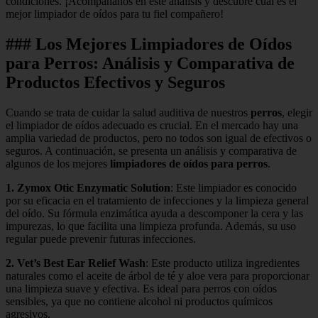
condiciones. ¡Acompáñanos en este análisis y descubre cuál es el
mejor limpiador de oídos para tu fiel compañero!
### Los Mejores Limpiadores de Oídos
para Perros: Análisis y Comparativa de
Productos Efectivos y Seguros
Cuando se trata de cuidar la salud auditiva de nuestros
perros
, elegir
el limpiador de oídos adecuado es crucial. En el mercado hay una
amplia variedad de productos, pero no todos son igual de efectivos o
seguros. A continuación, se presenta un análisis y comparativa de
algunos de los mejores
limpiadores de oídos para perros
.
1. Zymox Otic Enzymatic Solution
: Este limpiador es conocido
por su eficacia en el tratamiento de infecciones y la limpieza general
del oído. Su fórmula enzimática ayuda a descomponer la cera y las
impurezas, lo que facilita una limpieza profunda. Además, su uso
regular puede prevenir futuras infecciones.
2. Vet’s Best Ear Relief Wash
: Este producto utiliza ingredientes
naturales como el aceite de árbol de té y aloe vera para proporcionar
una limpieza suave y efectiva. Es ideal para perros con oídos
sensibles, ya que no contiene alcohol ni productos químicos
agresivos.