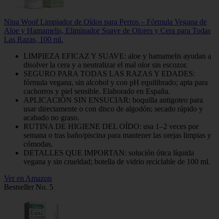
Nina Woof Limpiador de Oídos para Perros – Fórmula Vegana de
Aloe y Hamamelis, Eliminador Suave de Olores y Cera para Todas
Las Razas, 100 ml.
LIMPIEZA EFICAZ Y SUAVE: aloe y hamamelis ayudan a
disolver la cera y a neutralizar el mal olor sin escozor.
SEGURO PARA TODAS LAS RAZAS Y EDADES:
fórmula vegana, sin alcohol y con pH equilibrado; apta para
cachorros y piel sensible. Elaborado en España.
APLICACIÓN SIN ENSUCIAR: boquilla antigoteo para
usar directamente o con disco de algodón; secado rápido y
acabado no graso.
RUTINA DE HIGIENE DEL OÍDO: usa 1–2 veces por
semana o tras baño/piscina para mantener las orejas limpias y
cómodas.
DETALLES QUE IMPORTAN: solución ótica líquida
vegana y sin crueldad; botella de vidrio reciclable de 100 ml.
Ver en Amazon
Bestseller No. 5