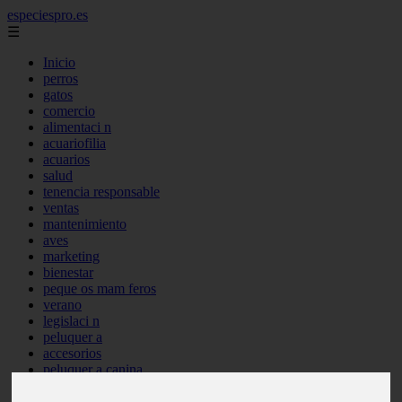
especiespro.es
☰
Inicio
perros
gatos
comercio
alimentaci n
acuariofilia
acuarios
salud
tenencia responsable
ventas
mantenimiento
aves
marketing
bienestar
peque os mam feros
verano
legislaci n
peluquer a
accesorios
peluquer a canina
complementos
consejos