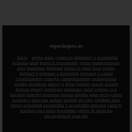
especiespro.es
Inicio
perros
gatos
comercio
alimentaci n
acuariofilia
acuarios
salud
tenencia responsable
ventas
mantenimiento
aves
marketing
bienestar
peque os mam feros
verano
legislaci n
peluquer a
accesorios
peluquer a canina
complementos
consejos
comportamiento
protagonistas
reptiles
abandono
adopci n
ferias
higiene
snacks
acuario
iberzoo propet
comercios
estanques
viajar
conejos
cr a
navidad
especies invasoras
terapia asistida
agua
peces
camas
econom a
mascotas
aedpac
madrid
art culos
nombres para
perros
actualidad
acuariofilia 2
acuariofilia
articulos
canal tv
nombres para gatos
novedades
tablon de anuncios
uncategorized
zona pro