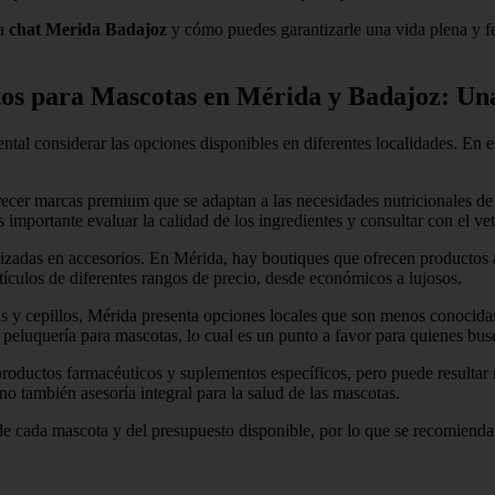
la
chat Merida Badajoz
y cómo puedes garantizarle una vida plena y f
tos para Mascotas en Mérida y Badajoz: Un
ntal considerar las opciones disponibles en diferentes localidades. En 
recer marcas premium que se adaptan a las necesidades nutricionales de
importante evaluar la calidad de los ingredientes y consultar con el ve
izadas en accesorios. En Mérida, hay boutiques que ofrecen productos a
ículos de diferentes rangos de precio, desde económicos a lujosos.
 y cepillos, Mérida presenta opciones locales que son menos conocidas 
e peluquería para mascotas, lo cual es un punto a favor para quienes b
n productos farmacéuticos y suplementos específicos, pero puede resul
o también asesoría integral para la salud de las mascotas.
e cada mascota y del presupuesto disponible, por lo que se recomienda 