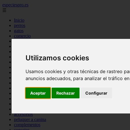
especiespro.es
☰
Inicio
perros
gatos
comercio
alimentaci n
acuariofilia
acuarios
Utilizamos cookies
salud
tenencia responsable
ventas
Usamos cookies y otras técnicas de rastreo pa
mantenimiento
aves
anuncios adecuados, para analizar el tráfico e
marketing
bienestar
Aceptar
Rechazar
Configurar
peque os mam feros
verano
legislaci n
peluquer a
accesorios
peluquer a canina
complementos
consejos