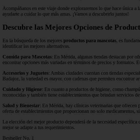
Acompáñanos en este viaje donde exploraremos lo que hace única a 
ayudarte a cuidar lo que más amas. ¡Vamos a descubrirlo juntos!
Descubre las Mejores Opciones de Produc
En la búsqueda de los mejores
productos para mascotas
, es fundame
identificar las mejores alternativas.
Comida para Mascotas
: En Mérida, algunas tiendas destacan por of
encontrar opciones más variadas en términos de precios y formatos. Es 
Accesorios y Juguetes
: Ambas ciudades cuentan con tiendas especial
Badajoz, la variedad es mayor, con cadenas que permiten encontrar art
Cuidado y Higiene
: En cuanto a productos de higiene, como champús
reconocidas y también tiene establecimientos que brindan servicios d
Salud y Bienestar
: En Mérida, hay clínicas veterinarias que ofrece
oferta de establecimientos que proporcionan no solo medicamentos, sin
La elección del mejor producto dependerá de la necesidad específica d
mejor se adapte a tus requerimientos.
Bestseller No. 1