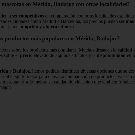
 mascotas en Mérida, Badajoz con otras localidades?
nden a ser
competitivos
en comparación con otras localidades españolas
randes ciudades como Madrid o Barcelona, los precios pueden ser
más 
urar la mejor
opción
y
ahorrar dinero
.
los productos más populares en Mérida, Badajoz?
mixtas sobre los productos más populares. Muchos destacan la
calidad
es sobre el
precio
elevado de algunos artículos y la
disponibilidad
en t
rida
y
Badajoz
, hemos podido identificar diversas opciones que se de
s al elegir lo mejor para ellas. La comparación de productos, ya sean a
u mascota no solo mejora su calidad de vida, sino que también fortalece
mejor!