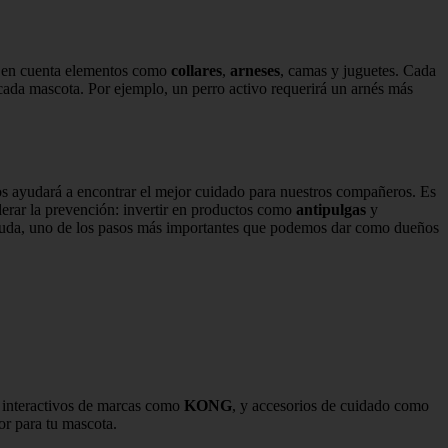
er en cuenta elementos como
collares
,
arneses
, camas y juguetes. Cada
cada mascota. Por ejemplo, un perro activo requerirá un arnés más
s ayudará a encontrar el mejor cuidado para nuestros compañeros. Es
derar la prevención: invertir en productos como
antipulgas
y
in duda, uno de los pasos más importantes que podemos dar como dueños
s interactivos de marcas como
KONG
, y accesorios de cuidado como
or para tu mascota.