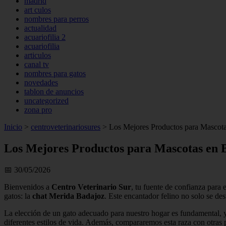
madrid
art culos
nombres para perros
actualidad
acuariofilia 2
acuariofilia
articulos
canal tv
nombres para gatos
novedades
tablon de anuncios
uncategorized
zona pro
Inicio
>
centroveterinariosures
>
Los Mejores Productos para Mascotas
Los Mejores Productos para Mascotas en B
📅 30/05/2026
Bienvenidos a
Centro Veterinario Sur
, tu fuente de confianza para 
gatos: la
chat Merida Badajoz
. Este encantador felino no solo se de
La elección de un gato adecuado para nuestro hogar es fundamental, y e
diferentes estilos de vida. Además, compararemos esta raza con otras