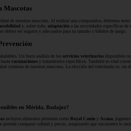
a Mascotas
uridad de nuestras mascotas. Al realizar una comparativa, debemos ten
urabilidad
y, sobre todo,
adaptación
a las necesidades específicas de 
es deben ser seguros y adecuados para su tamaño y hábitos de juego.
 Prevención
saludables. Un buen análisis de los
servicios veterinarios
disponibles no
s hasta
vacunaciones
y tratamientos específicos. También es vital consi
salud continua de nuestras mascotas. La elección del veterinario es, s
ponibles en Mérida, Badajoz?
tas
incluyen alimentos premium como
Royal Canin
y
Acana
, juguete
e permite comparar calidad y precio, asegurando que encuentres lo mej