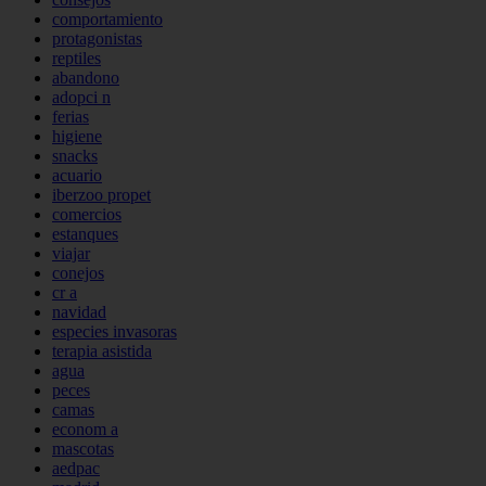
comportamiento
protagonistas
reptiles
abandono
adopci n
ferias
higiene
snacks
acuario
iberzoo propet
comercios
estanques
viajar
conejos
cr a
navidad
especies invasoras
terapia asistida
agua
peces
camas
econom a
mascotas
aedpac