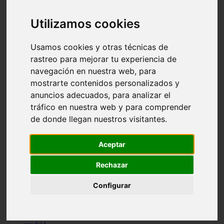
comportamiento
protagonistas
Utilizamos cookies
reptiles
abandono
adopci n
Usamos cookies y otras técnicas de
ferias
rastreo para mejorar tu experiencia de
higiene
navegación en nuestra web, para
snacks
acuario
mostrarte contenidos personalizados y
iberzoo propet
anuncios adecuados, para analizar el
comercios
tráfico en nuestra web y para comprender
estanques
viajar
de donde llegan nuestros visitantes.
conejos
cr a
navidad
Aceptar
especies invasoras
terapia asistida
Rechazar
agua
peces
Configurar
camas
econom a
mascotas
aedpac