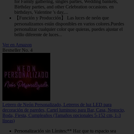
for Family gathering, singles parties, Wedding bankets,
Birthday parties, and other Celebration occasions. en
birthdays, Valentine 's day,...
【Función y Producción】 Las luces de neón que
personalizamos están disponibles en varios colores.Puedes
personalizar cualquier color que quieras, puedes ajustar el
brillo diferente de luces...
Ver en Amazon
Bestseller No. 4
Letrero de Neón Personalizado, Letreros de luz LED para
decoración de paredes, Cartel luminoso para Bar, Casa, Negocio,
Boda, Fiesta, Cumpleaños (Tamaños opcionales 5-152 cm, 1-3
líneas)
Personalización sin Límites:** Haz que tu espacio sea