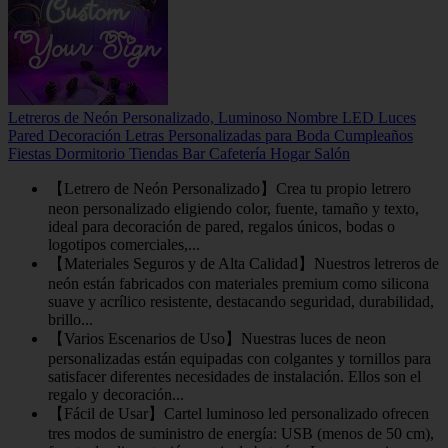
Letreros de Neón Personalizado, Luminoso Nombre LED Luces
Pared Decoración Letras Personalizadas para Boda Cumpleaños
Fiestas Dormitorio Tiendas Bar Cafetería Hogar Salón
【Letrero de Neón Personalizado】Crea tu propio letrero
neon personalizado eligiendo color, fuente, tamaño y texto,
ideal para decoración de pared, regalos únicos, bodas o
logotipos comerciales,...
【Materiales Seguros y de Alta Calidad】Nuestros letreros de
neón están fabricados con materiales premium como silicona
suave y acrílico resistente, destacando seguridad, durabilidad,
brillo...
【Varios Escenarios de Uso】Nuestras luces de neon
personalizadas están equipadas con colgantes y tornillos para
satisfacer diferentes necesidades de instalación. Ellos son el
regalo y decoración...
【Fácil de Usar】Cartel luminoso led personalizado ofrecen
tres modos de suministro de energía: USB (menos de 50 cm),