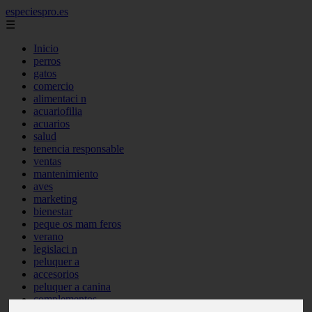
especiespro.es
☰
Inicio
perros
gatos
comercio
alimentaci n
acuariofilia
acuarios
salud
tenencia responsable
ventas
mantenimiento
aves
marketing
bienestar
peque os mam feros
verano
legislaci n
peluquer a
accesorios
peluquer a canina
complementos
consejos