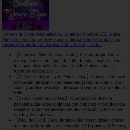
Letreros de Neón Personalizado, Luminoso Nombre LED Luces
Pared Decoración Letras Personalizadas para Boda Cumpleaños
Fiestas Dormitorio Tiendas Bar Cafetería Hogar Salón
【Letrero de Neón Personalizado】Crea tu propio letrero
neon personalizado eligiendo color, fuente, tamaño y texto,
ideal para decoración de pared, regalos únicos, bodas o
logotipos comerciales,...
【Materiales Seguros y de Alta Calidad】Nuestros letreros de
neón están fabricados con materiales premium como silicona
suave y acrílico resistente, destacando seguridad, durabilidad,
brillo...
【Varios Escenarios de Uso】Nuestras luces de neon
personalizadas están equipadas con colgantes y tornillos para
satisfacer diferentes necesidades de instalación. Ellos son el
regalo y decoración...
【Fácil de Usar】Cartel luminoso led personalizado ofrecen
tres modos de suministro de energía: USB (menos de 50 cm),