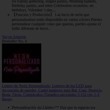
for Family gathering, singles parties, Wedding bankets,
Birthday parties, and other Celebration occasions. en
birthdays, Valentine 's day,...
【Función y Producción】 Las luces de neón que
personalizamos están disponibles en varios colores.Puedes
personalizar cualquier color que quieras, puedes ajustar el
brillo diferente de luces...
Ver en Amazon
Bestseller No. 4
Letrero de Neón Personalizado, Letreros de luz LED para
decoración de paredes, Cartel luminoso para Bar, Casa, Negocio,
Boda, Fiesta, Cumpleaños (Tamaños opcionales 5-152 cm, 1-3
líneas)
Personalización sin Límites:** Haz que tu espacio sea