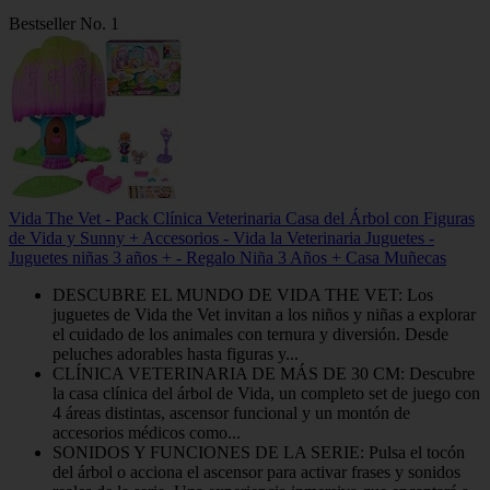
Bestseller No. 1
Vida The Vet - Pack Clínica Veterinaria Casa del Árbol con Figuras
de Vida y Sunny + Accesorios - Vida la Veterinaria Juguetes -
Juguetes niñas 3 años + - Regalo Niña 3 Años + Casa Muñecas
DESCUBRE EL MUNDO DE VIDA THE VET: Los
juguetes de Vida the Vet invitan a los niños y niñas a explorar
el cuidado de los animales con ternura y diversión. Desde
peluches adorables hasta figuras y...
CLÍNICA VETERINARIA DE MÁS DE 30 CM: Descubre
la casa clínica del árbol de Vida, un completo set de juego con
4 áreas distintas, ascensor funcional y un montón de
accesorios médicos como...
SONIDOS Y FUNCIONES DE LA SERIE: Pulsa el tocón
del árbol o acciona el ascensor para activar frases y sonidos