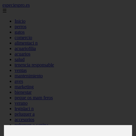
especiespro.es
☰
Inicio
perros
gatos
comercio
alimentaci n
acuariofilia
acuarios
salud
tenencia responsable
ventas
mantenimiento
aves
marketing
bienestar
peque os mam feros
verano
legislaci n
peluquer a
accesorios
peluquer a canina
complementos
consejos