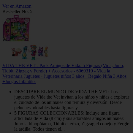
Ver en Amazon
Bestseller No. 5
VIDA THE VET - Pack Amigos de Vida: 5 Figuras (Vida, Juno,
Tidbit, Zigzag y Fergie) + Accesorios - 6069319 - Vida la
Veterinaria Juguetes - Juguetes niños 3 años +Regalo Niña 3 Años
+Juegos Infantiles
DESCUBRE EL MUNDO DE VIDA THE VET: Los
juguetes de Vida the Vet invitan a los niños y niñas a explorar
el cuidado de los animales con ternura y diversión. Desde
peluches adorables hasta figuras y...
5 FIGURAS COLECCIONABLES: Incluye una figura
articulada de Vida (8 cm) y sus adorables amigos animales:
Juno la hipopótama, Tidbit el erizo, Zigzag el conejo y Fergie
la ardilla. Todos tienen el...