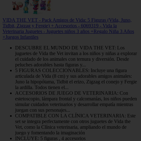
VIDA THE VET - Pack Amigos de Vida: 5 Figuras (Vida, Juno,
Tidbit, Zigzag y Fergie) + Accesorios - 6069319 - Vida la
Veterinaria Juguetes - Juguetes niños 3 años +Regalo Niña 3 Años
+Juegos Infantiles
DESCUBRE EL MUNDO DE VIDA THE VET: Los
juguetes de Vida the Vet invitan a los niños y niñas a explorar
el cuidado de los animales con ternura y diversión. Desde
peluches adorables hasta figuras y...
5 FIGURAS COLECCIONABLES: Incluye una figura
articulada de Vida (8 cm) y sus adorables amigos animales:
Juno la hipopótama, Tidbit el erizo, Zigzag el conejo y Fergie
la ardilla. Todos tienen el...
ACCESORIOS DE JUEGO DE VETERINARIA: Con
estetoscopio, lámpara frontal y calcomanías, los niños pueden
simular cuidados veterinarios y desarrollar empatía mientras
juegan con sus personajes...
COMPATIBLE CON LA CLÍNICA VETERINARIA: Este
set se integra perfectamente con otros juguetes de Vida the
Vet, como la Clínica veterinaria, ampliando el mundo de
juego y fomentando la imaginación
INCLUYE: 5 figuras , 4 accesorios