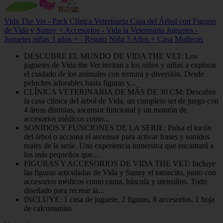
Vida The Vet - Pack Clínica Veterinaria Casa del Árbol con Figuras
de Vida y Sunny + Accesorios - Vida la Veterinaria Juguetes -
Juguetes niñas 3 años + - Regalo Niña 3 Años + Casa Muñecas
DESCUBRE EL MUNDO DE VIDA THE VET: Los
juguetes de Vida the Vet invitan a los niños y niñas a explorar
el cuidado de los animales con ternura y diversión. Desde
peluches adorables hasta figuras y...
CLÍNICA VETERINARIA DE MÁS DE 30 CM: Descubre
la casa clínica del árbol de Vida, un completo set de juego con
4 áreas distintas, ascensor funcional y un montón de
accesorios médicos como...
SONIDOS Y FUNCIONES DE LA SERIE: Pulsa el tocón
del árbol o acciona el ascensor para activar frases y sonidos
reales de la serie. Una experiencia inmersiva que encantará a
los más pequeños que...
FIGURAS Y ACCESORIOS DE VIDA THE VET: Incluye
las figuras articuladas de Vida y Sunny el ratoncito, junto con
accesorios médicos como cama, báscula y utensilios. Todo
diseñado para recrear la...
INCLUYE: 1 casa de juguete, 2 figuras, 8 accesorios, 1 hoja
de calcomanías