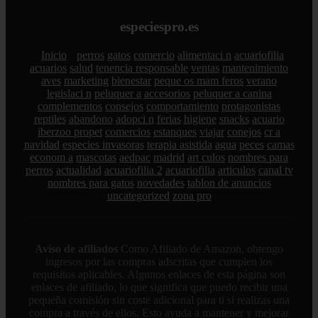
especiespro.es
Inicio
perros
gatos
comercio
alimentaci n
acuariofilia
acuarios
salud
tenencia responsable
ventas
mantenimiento
aves
marketing
bienestar
peque os mam feros
verano
legislaci n
peluquer a
accesorios
peluquer a canina
complementos
consejos
comportamiento
protagonistas
reptiles
abandono
adopci n
ferias
higiene
snacks
acuario
iberzoo propet
comercios
estanques
viajar
conejos
cr a
navidad
especies invasoras
terapia asistida
agua
peces
camas
econom a
mascotas
aedpac
madrid
art culos
nombres para
perros
actualidad
acuariofilia 2
acuariofilia
articulos
canal tv
nombres para gatos
novedades
tablon de anuncios
uncategorized
zona pro
Aviso de afiliados
Como Afiliado de Amazon, obtengo
ingresos por las compras adscritas que cumplen los
requisitos aplicables. Algunos enlaces de esta página son
enlaces de afiliado, lo que significa que puedo recibir una
pequeña comisión sin coste adicional para ti si realizas una
compra a través de ellos. Esto ayuda a mantener y mejorar