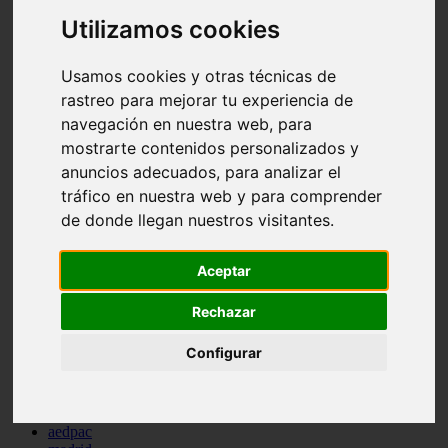
comportamiento
Utilizamos cookies
protagonistas
reptiles
abandono
Usamos cookies y otras técnicas de
adopci n
rastreo para mejorar tu experiencia de
ferias
navegación en nuestra web, para
higiene
snacks
mostrarte contenidos personalizados y
acuario
anuncios adecuados, para analizar el
iberzoo propet
tráfico en nuestra web y para comprender
comercios
estanques
de donde llegan nuestros visitantes.
viajar
conejos
cr a
Aceptar
navidad
especies invasoras
Rechazar
terapia asistida
agua
Configurar
peces
camas
econom a
mascotas
aedpac