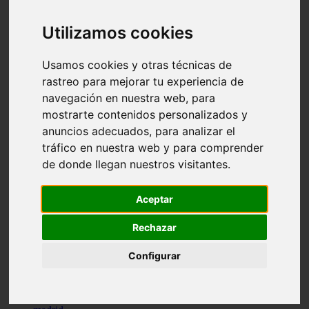
comportamiento
protagonistas
Utilizamos cookies
reptiles
abandono
adopci n
Usamos cookies y otras técnicas de
ferias
rastreo para mejorar tu experiencia de
higiene
navegación en nuestra web, para
snacks
acuario
mostrarte contenidos personalizados y
iberzoo propet
anuncios adecuados, para analizar el
comercios
tráfico en nuestra web y para comprender
estanques
viajar
de donde llegan nuestros visitantes.
conejos
cr a
navidad
Aceptar
especies invasoras
terapia asistida
Rechazar
agua
peces
Configurar
camas
econom a
mascotas
aedpac