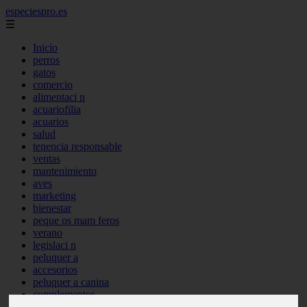
especiespro.es
☰
Inicio
perros
gatos
comercio
alimentaci n
acuariofilia
acuarios
salud
tenencia responsable
ventas
mantenimiento
aves
marketing
bienestar
peque os mam feros
verano
legislaci n
peluquer a
accesorios
peluquer a canina
complementos
consejos