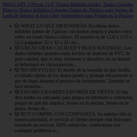
PHOGARY 3 Piezas 12,6" Dados Inflables Jumbo, Dados Grandes
Blancos Dados Inflables Gigantes Dados de Plástico para Juegos de
Ludo de Interior al Aire Libre Suministros para Fiestas en la Piscina
🎲 WHAT LO QUE OBTENDRÁS: Recibirás dados
inflables jumbo de 3 piezas con puntos negros y puntos rojos
sobre un fondo blanco clásico. El tamaño es de 12,6 x 12,6 x
12,6 pulgadas/ 32 x 32 x 32 cm...
🎲 GREAT GRAN CALIDAD Y BUEN MATERIAL: Los
dados inflables grandes están hechos de material de PVC de
gran calidad, que es muy resistente y duradero, no se dañará
ni deformará en circunstancias...
🎲 NO SIN FUGAS: El diseño de la boquilla de gas facilita
el inflado rápido de los dados jumbo y protege eficazmente el
gas de fugas durante el proceso de lanzamiento. También es
fácil desinflar...
🎲 FAVORS GRANDES FAVORES DE FIESTA: El big
dice jumbo es adecuado para juegos en interiores y exteriores,
juegos de parchís amplios, fiestas en la piscina, fiestas en la
playa, fiestas de...
🎲 BUY COMPRE CON CONFIANZA: Su satisfacción es
nuestra prioridad, el servicio al cliente siempre está listo para
brindarle un servicio 100% satisfecho, contáctenos con
cualquier problema o...