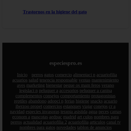
Trastornos en la higiene del gato
especiespro.es
Inicio
perros
gatos
comercio
alimentaci n
acuariofilia
acuarios
salud
tenencia responsable
ventas
mantenimiento
aves
marketing
bienestar
peque os mam feros
verano
legislaci n
peluquer a
accesorios
peluquer a canina
complementos
consejos
comportamiento
protagonistas
reptiles
abandono
adopci n
ferias
higiene
snacks
acuario
iberzoo propet
comercios
estanques
viajar
conejos
cr a
navidad
especies invasoras
terapia asistida
agua
peces
camas
econom a
mascotas
aedpac
madrid
art culos
nombres para
perros
actualidad
acuariofilia 2
acuariofilia
articulos
canal tv
nombres para gatos
novedades
tablon de anuncios