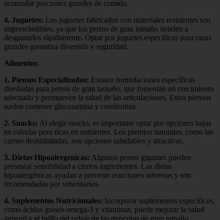
acomodar porciones grandes de comida.
4.
Juguetes
:
Los juguetes fabricados con materiales resistentes son
imprescindibles, ya que los perros de gran tamaño tienden a
desgastarlos rápidamente. Optar por juguetes específicos para razas
grandes garantiza diversión y seguridad.
Alimentos
:
1.
Piensos Especializados
:
Existen formulaciones específicas
diseñadas para perros de gran tamaño, que fomentan un crecimiento
adecuado y promueven la salud de las articulaciones. Estos piensos
suelen contener glucosamina y condroitina.
2.
Snacks
:
Al elegir snacks, es importante optar por opciones bajas
en calorías pero ricas en nutrientes. Los premios naturales, como las
carnes deshidratadas, son opciones saludables y atractivas.
3.
Dietas Hipoalergénicas
:
Algunos perros gigantes pueden
presentar sensibilidad a ciertos ingredientes. Las dietas
hipoalergénicas ayudan a prevenir reacciones adversas y son
recomendadas por veterinarios.
4.
Suplementos Nutricionales
:
Incorporar suplementos específicos,
como ácidos grasos omega-3 y vitaminas, puede mejorar la salud
general y el brillo del pelaje de las mascotas de gran tamaño.