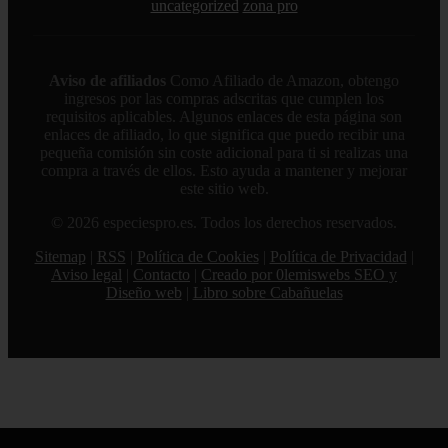
uncategorized
zona pro
Aviso de afiliados
Como Afiliado de Amazon, obtengo
ingresos por las compras adscritas que cumplen los
requisitos aplicables. Algunos enlaces de esta página son
enlaces de afiliado, lo que significa que puedo recibir una
pequeña comisión sin coste adicional para ti si realizas una
compra a través de ellos. Esto ayuda a mantener y mejorar
este sitio web.
© 2026 especiespro.es. Todos los derechos reservados.
Sitemap
|
RSS
|
Política de Cookies
|
Política de Privacidad
|
Aviso legal
|
Contacto
|
Creado por 0lemiswebs SEO y
Diseño web
|
Libro sobre Cabañuelas