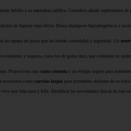
almente debido a su naturaleza atlética. Considera añadir suplementos de
productos de higiene específicos. Busca shampoos hipoalergénicos y aco
ncial un equipo de paseo que les brinde comodidad y seguridad. Un
arnés
es resistentes y seguros, como los de goma dura, que estimulen su inst
remas. Proporciona una
cama cómoda
y un refugio seguro para mantener 
ra accesorios como
cuerdas largas
para permitirles disfrutar de su velo
 viva una vida sana y feliz. Identificar las necesidades únicas de esta 