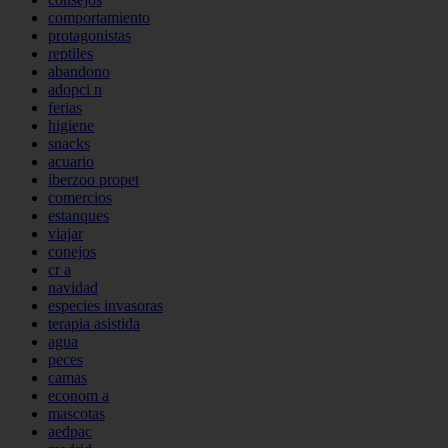
comportamiento
protagonistas
reptiles
abandono
adopci n
ferias
higiene
snacks
acuario
iberzoo propet
comercios
estanques
viajar
conejos
cr a
navidad
especies invasoras
terapia asistida
agua
peces
camas
econom a
mascotas
aedpac