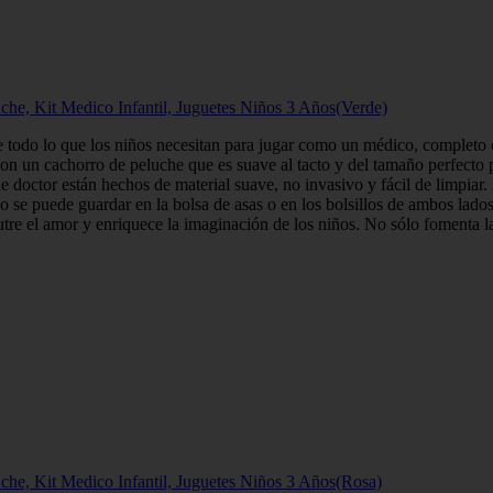
che, Kit Medico Infantil, Juguetes Niños 3 Años(Verde)
 todo lo que los niños necesitan para jugar como un médico, completo c
 un cachorro de peluche que es suave al tacto y del tamaño perfecto pa
e doctor están hechos de material suave, no invasivo y fácil de limpiar.
se puede guardar en la bolsa de asas o en los bolsillos de ambos lados. 
re el amor y enriquece la imaginación de los niños. No sólo fomenta la 
che, Kit Medico Infantil, Juguetes Niños 3 Años(Rosa)