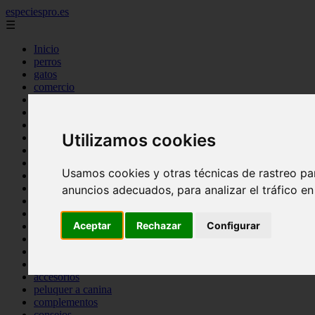
especiespro.es
☰
Inicio
perros
gatos
comercio
alimentaci n
acuariofilia
acuarios
Utilizamos cookies
salud
tenencia responsable
ventas
Usamos cookies y otras técnicas de rastreo pa
mantenimiento
aves
anuncios adecuados, para analizar el tráfico e
marketing
bienestar
Aceptar
Rechazar
Configurar
peque os mam feros
verano
legislaci n
peluquer a
accesorios
peluquer a canina
complementos
consejos