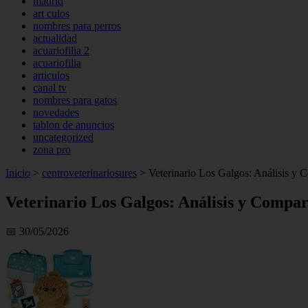
madrid
art culos
nombres para perros
actualidad
acuariofilia 2
acuariofilia
articulos
canal tv
nombres para gatos
novedades
tablon de anuncios
uncategorized
zona pro
Inicio
>
centroveterinariosures
>
Veterinario Los Galgos: Análisis y 
Veterinario Los Galgos: Análisis y Compa
📅 30/05/2026