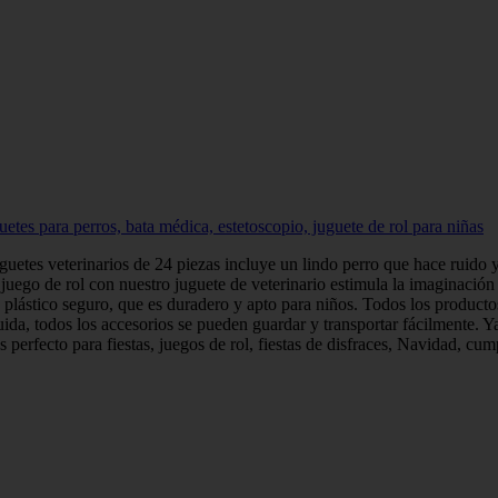
uetes para perros, bata médica, estetoscopio, juguete de rol para niñas
uetes veterinarios de 24 piezas incluye un lindo perro que hace ruido y 
juego de rol con nuestro juguete de veterinario estimula la imaginación d
e plástico seguro, que es duradero y apto para niños. Todos los product
uida, todos los accesorios se pueden guardar y transportar fácilmente. Ya 
es perfecto para fiestas, juegos de rol, fiestas de disfraces, Navidad, cu