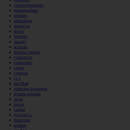
comportamiento
protagonistas
reptiles
abandono
adopci n
ferias
higiene
snacks
acuario
iberzoo propet
comercios
estanques
viajar
conejos
cr a
navidad
especies invasoras
terapia asistida
agua
peces
camas
econom a
mascotas
aedpac