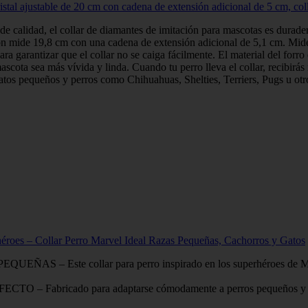
stal ajustable de 20 cm con cadena de extensión adicional de 5 cm, colla
e calidad, el collar de diamantes de imitación para mascotas es durader
ión mide 19,8 cm con una cadena de extensión adicional de 5,1 cm. Mide 
ra garantizar que el collar no se caiga fácilmente. El material del forr
ascota sea más vívida y linda. Cuando tu perro lleva el collar, recibirá
atos pequeños y perros como Chihuahuas, Shelties, Terriers, Pugs u ot
roes – Collar Perro Marvel Ideal Razas Pequeñas, Cachorros y Gatos
e collar para perro inspirado en los superhéroes de Marvel es
icado para adaptarse cómodamente a perros pequeños y cachorros