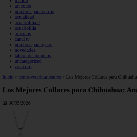
madrid
art culos
nombres para perros
actualidad
acuariofilia 2
acuariofilia
articulos
canal tv
nombres para gatos
novedades
tablon de anuncios
uncategorized
zona pro
Inicio
>
centroveterinariosures
>
Los Mejores Collares para Chihuahua
Los Mejores Collares para Chihuahua: Aná
📅 30/05/2026