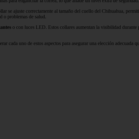
las para enganchar la correa, lo que añade un nivel extra de seguridad.
collar se ajuste correctamente al tamaño del cuello del Chihuahua, permit
ad o problemas de salud.
tantes
o con luces LED. Estos collares aumentan la visibilidad durante 
iderar cada uno de estos aspectos para asegurar una elección adecuada 