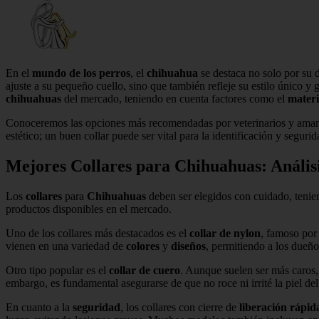
En el
mundo de los perros
, el
chihuahua
se destaca no solo por su 
ajuste a su pequeño cuello, sino que también refleje su estilo único y 
chihuahuas
del mercado, teniendo en cuenta factores como el
materi
Conoceremos las opciones más recomendadas por veterinarios y amante
estético; un buen collar puede ser vital para la identificación y seg
Mejores Collares para Chihuahuas: Anális
Los
collares
para
Chihuahuas
deben ser elegidos con cuidado, tenie
productos disponibles en el mercado.
Uno de los collares más destacados es el
collar de nylon
, famoso por 
vienen en una variedad de
colores
y
diseños
, permitiendo a los dueño
Otro tipo popular es el
collar de cuero
. Aunque suelen ser más caros,
embargo, es fundamental asegurarse de que no roce ni irrité la piel del
En cuanto a la
seguridad
, los collares con cierre de
liberación rápid