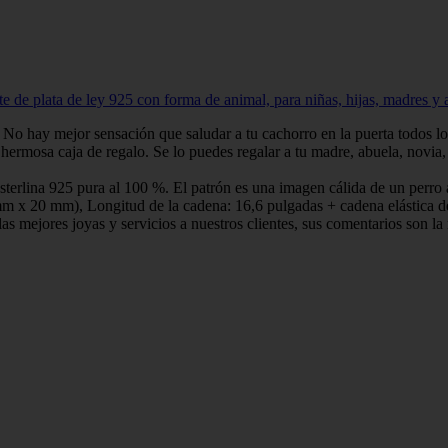
de plata de ley 925 con forma de animal, para niñas, hijas, madres y 
No hay mejor sensación que saludar a tu cachorro en la puerta todos los 
sa caja de regalo. Se lo puedes regalar a tu madre, abuela, novia, 
esterlina 925 pura al 100 %. El patrón es una imagen cálida de un perro a
 x 20 mm), Longitud de la cadena: 16,6 pulgadas + cadena elástica de 2
as mejores joyas y servicios a nuestros clientes, sus comentarios son l