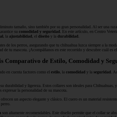
diminuto tamaño, sino también por su gran personalidad. Al ser una raza
garantice su
comodidad y seguridad
. En este artículo, en Centro Vete
al
, la
ajustabilidad
, el
diseño
y la
durabilidad
.
s de los perros, asegurando que tu chihuahua luzca siempre a la moda 
uridad de tu mascota. ¡Acompáñanos en este recorrido y descubre cuál es 
is Comparativo de Estilo, Comodidad y Seg
ndo en cuenta factores como el
estilo
, la
comodidad
y la
seguridad
. A
su durabilidad y ligereza. Estos collares son ideales para Chihuahuas, 
s expresar la personalidad de su mascota.
 ofrecen un aspecto elegante y clásico. El cuero es un material resiste
 perro.
a
son altamente recomendables. Este diseño permite que el collar se ab