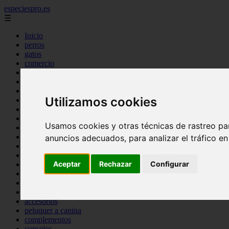
especiespro.es
☰
Inicio
perros
gatos
comercio
alimentaci n
acuariofilia
acuarios
Utilizamos cookies
salud
tenencia responsable
ventas
Usamos cookies y otras técnicas de rastreo pa
mantenimiento
aves
anuncios adecuados, para analizar el tráfico e
marketing
bienestar
Aceptar
Rechazar
Configurar
peque os mam feros
verano
legislaci n
peluquer a
accesorios
peluquer a canina
complementos
consejos