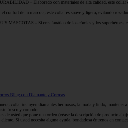
laborado con materiales de alta calidad, este collar de Marvel e
de tu mascota, este collar es suave y ligero, evitando rozaduras o 
 Si eres fanático de los cómics y los superhéroes, este collar
orros Bling con Diamante y Correas
 manera, collar incluyen diamantes hermosos, la moda y lindo, mantener
uste fresco y cómodo.
s de usted que pone una orden (véase la descripción de producto abaj
 cliente. Si usted necesita alguna ayuda, bondadosa éntrenos en contacto