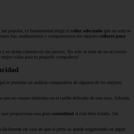
 tan popular, es fundamental elegir el
collar adecuado
que no solo se
rinario Sur, analizaremos y compararemos los mejores
collares para
y se sienta cómodo en sus paseos. No solo se trata de un accesorio
el mejor collar para tu pequeño compañero!
uridad
quí se presenta un análisis comparativo de algunos de los mejores
ya que no causan molestias en el cuello delicado de esta raza. Además,
nte que proporciona una gran
comodidad
si está bien tratado. Sin
ra fácilmente en caso de que el perro se quede enganchado en algún