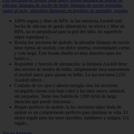
silicona, lámpara de noche de bebé, lámpara de noche regulable,
suave al tacto, adorables lámparas recargables de animales, regalos
100% segura y libre de BPA: la luz nocturna Axolotl está
hecha de silicona de grado alimenticio, no tóxica y libre de
BPA, no es perjudicial para la piel del niño. Su superficie
súper esponjosa y...
Bonita luz nocturna de ajolotle: la adorable lámpara de noche
tiene forma de axolotl, con dulce sonrisa, extremidades cortas
y cola larga. Este bonito diseño es muy atractivo para los
bebés e...
Regulable y función de atenuación: la lámpara Axolotl tiene
dos niveles de modos de brillo, simplemente toca suavemente
el axolotl suave para ajustar su brillo. La luz nocturna LED
Axolotl ofrece...
Cuidado de los ojos y ahorra energía: esta luz nocturna
recargable cuenta con bajo calor y luz muy suave, antiazul,
sin parpadeo. Tiene una batería de 1200 mAh de larga
duración que puede funcionar...
Regalo perfecto de ajolote: la luz nocturna súper linda de
ajolote es un complemento perfecto para iluminar tu vida. El
mejor regalo para tus seres queridos, familiares y amigos. Un
regalo...
Ver en Amazon