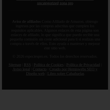
uncategorized
zona pro
Aviso de afiliados
Como Afiliado de Amazon, obtengo
ingresos por las compras adscritas que cumplen los
requisitos aplicables. Algunos enlaces de esta página son
enlaces de afiliado, lo que significa que puedo recibir una
pequeña comisión sin coste adicional para ti si realizas una
compra a través de ellos. Esto ayuda a mantener y mejorar
este sitio web.
© 2026 especiespro.es. Todos los derechos reservados.
Sitemap
|
RSS
|
Política de Cookies
|
Política de Privacidad
|
Aviso legal
|
Contacto
|
Creado por 0lemiswebs SEO y
Diseño web
|
Libro sobre Cabañuelas