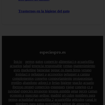
Trastornos en la higiene del gato
especiespro.es
Inicio
perros
gatos
comercio
alimentaci n
acuariofilia
acuarios
salud
tenencia responsable
ventas
mantenimiento
aves
marketing
bienestar
peque os mam feros
verano
legislaci n
peluquer a
accesorios
peluquer a canina
complementos
consejos
comportamiento
protagonistas
reptiles
abandono
adopci n
ferias
higiene
snacks
acuario
iberzoo propet
comercios
estanques
viajar
conejos
cr a
navidad
especies invasoras
terapia asistida
agua
peces
camas
econom a
mascotas
aedpac
madrid
art culos
nombres para
perros
actualidad
acuariofilia 2
acuariofilia
articulos
canal tv
nombres para gatos
novedades
tablon de anuncios