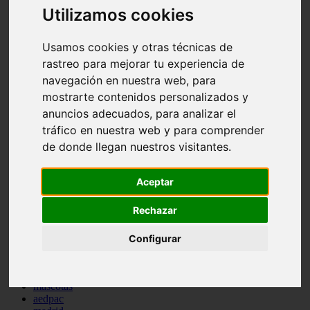
Utilizamos cookies
comportamiento
protagonistas
reptiles
Usamos cookies y otras técnicas de
abandono
adopci n
rastreo para mejorar tu experiencia de
ferias
navegación en nuestra web, para
higiene
mostrarte contenidos personalizados y
snacks
acuario
anuncios adecuados, para analizar el
iberzoo propet
tráfico en nuestra web y para comprender
comercios
de donde llegan nuestros visitantes.
estanques
viajar
conejos
Aceptar
cr a
navidad
Rechazar
especies invasoras
terapia asistida
agua
Configurar
peces
camas
econom a
mascotas
aedpac