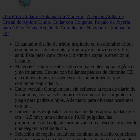
OIXEYA Collar de Salamandra Moderno, Aleación Collar de
Cristal de Ajolote Lindo, Collar con Colgante, Regalo de Joyería
para Niños Niñas, Regalo de Cumpleaños Navidad y Graduación
(A)
Encantador diseño de tritón: inspirado en un adorable tritón,
con branquias de circonita púrpura y un corazón de zafiro
azul. Esta pieza caprichosa y distintiva capta la atención al
instante,...
Materiales seguros: Fabricado con materiales hipoalergénicos
y no irritantes. Cuenta con brillantes piedras de circonita CZ
de colores vivos y resistentes al desprendimiento, que
combinan seguridad y...
Estilo versátil: Complementa sin esfuerzo la ropa de diario de
los adultos, los trajes festivos de los niños o los conjuntos a
juego para padres e hijos. Adecuado para diversas ocasiones
con un...
Dimensiones exquisitas: con unas medidas aproximadas de 3
cm × 2,5 cm y una cadena de 19,69 pulgadas, las
proporciones del colgante armonizan con el escote, ofreciendo
una elegancia refinada sin...
Selección de regalos creativos: combina un diseño caprichoso
con una artesanía exquisita, lo que lo convierte en un regalo