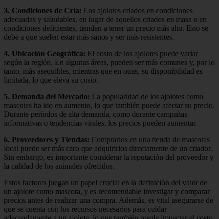
3.
Condiciones de Cría
:
Los ajolotes criados en condiciones
adecuadas y saludables, en lugar de aquellos criados en masa o en
condiciones deficientes, tienden a tener un precio más alto. Esto se
debe a que suelen estar más sanos y ser más resistentes.
4.
Ubicación Geográfica
:
El costo de los ajolotes puede variar
según la región. En algunas áreas, pueden ser más comunes y, por lo
tanto, más asequibles, mientras que en otras, su disponibilidad es
limitada, lo que eleva su costo.
5.
Demanda del Mercado
:
La popularidad de los ajolotes como
mascotas ha ido en aumento, lo que también puede afectar su precio.
Durante períodos de alta demanda, como durante campañas
informativas o tendencias virales, los precios pueden aumentar.
6.
Proveedores y Tiendas
:
Comprarlos en una tienda de mascotas
local puede ser más caro que adquirirlos directamente de un criador.
Sin embargo, es importante considerar la reputación del proveedor y
la calidad de los animales ofrecidos.
Estos factores juegan un papel crucial en la definición del valor de
un ajolote como mascota, y es recomendable investigar y comparar
precios antes de realizar una compra. Además, es vital asegurarse de
que se cuenta con los recursos necesarios para cuidar
adecuadamente a un ajolote, lo que también puede impactar el costo