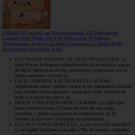
GIBOHOM Axolotl Luz Nocturna Infantil, LED Recargable
Lampara Bebe Noche Táctil de Silicona con 30 Minutos
Temporizador, Axolotl Luz Bebe Nocturna con 3 Modos Brillo
Buen Regalo para Niños, Niñas
LUZ NOCHE INFANTIL DE SILICONA SEGURA: La
superficie de la lampara infantil está hecha de silicona segura
sin BPA, material no tóxico, inofensivo y respetuoso con el
medio ambiente, cómodo al...
FÁCIL CONTROL TÁCTIL Y REGULACIÓN:
Simplemente toque, apriete o toque la luz quitamiedos infantil
para cambiar hacia adelante y hacia atrás entre 3 modos de
brillo y el modo de espera, la...
MEJOR COMPAÑERA PARA DORMIR: La night light
puede utilizarse hasta 10 horas después de una carga
completa, y puedes programar un temporizador de 30
minutos, la luz suave y relajante no parpadeará,...
LUZ NOCTURNA PORTÁTIL: La luz de noche para niños
es recargable mediante conexión USB, de tamaño compacto,