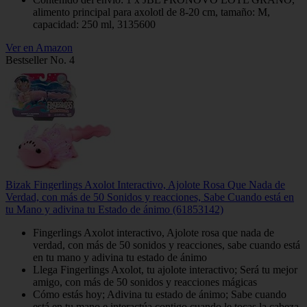
alimento principal para axolotl de 8-20 cm, tamaño: M,
capacidad: 250 ml, 3135600
Ver en Amazon
Bestseller No. 4
Bizak Fingerlings Axolot Interactivo, Ajolote Rosa Que Nada de
Verdad, con más de 50 Sonidos y reacciones, Sabe Cuando está en
tu Mano y adivina tu Estado de ánimo (61853142)
Fingerlings Axolot interactivo, Ajolote rosa que nada de
verdad, con más de 50 sonidos y reacciones, sabe cuando está
en tu mano y adivina tu estado de ánimo
Llega Fingerlings Axolot, tu ajolote interactivo; Será tu mejor
amigo, con más de 50 sonidos y reacciones mágicas
Cómo estás hoy; Adivina tu estado de ánimo; Sabe cuando
está en tu mano e interactúa contigo cuando le tocas la cabeza