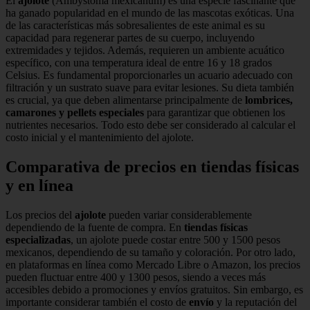
El
ajolote
(Ambystoma mexicanum) es una especie fascinante que
ha ganado popularidad en el mundo de las mascotas exóticas. Una
de las características más sobresalientes de este animal es su
capacidad para regenerar partes de su cuerpo, incluyendo
extremidades y tejidos. Además, requieren un ambiente acuático
específico, con una temperatura ideal de entre 16 y 18 grados
Celsius. Es fundamental proporcionarles un acuario adecuado con
filtración y un sustrato suave para evitar lesiones. Su dieta también
es crucial, ya que deben alimentarse principalmente de
lombrices,
camarones y pellets especiales
para garantizar que obtienen los
nutrientes necesarios. Todo esto debe ser considerado al calcular el
costo inicial y el mantenimiento del ajolote.
Comparativa de precios en tiendas físicas
y en línea
Los precios del
ajolote
pueden variar considerablemente
dependiendo de la fuente de compra. En
tiendas físicas
especializadas
, un ajolote puede costar entre 500 y 1500 pesos
mexicanos, dependiendo de su tamaño y coloración. Por otro lado,
en plataformas en línea como Mercado Libre o Amazon, los precios
pueden fluctuar entre 400 y 1300 pesos, siendo a veces más
accesibles debido a promociones y envíos gratuitos. Sin embargo, es
importante considerar también el costo de
envío
y la reputación del