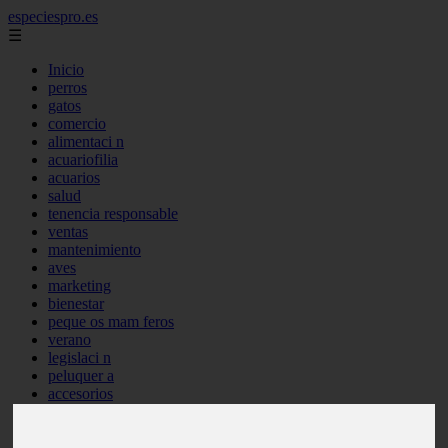
especiespro.es
☰
Inicio
perros
gatos
comercio
alimentaci n
acuariofilia
acuarios
salud
tenencia responsable
ventas
mantenimiento
aves
marketing
bienestar
peque os mam feros
verano
legislaci n
peluquer a
accesorios
peluquer a canina
complementos
consejos