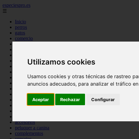
especiespro.es
☰
Inicio
perros
gatos
comercio
alimentaci n
acuariofilia
acuarios
Utilizamos cookies
salud
tenencia responsable
ventas
Usamos cookies y otras técnicas de rastreo pa
mantenimiento
aves
anuncios adecuados, para analizar el tráfico e
marketing
bienestar
Aceptar
Rechazar
Configurar
peque os mam feros
verano
legislaci n
peluquer a
accesorios
peluquer a canina
complementos
consejos