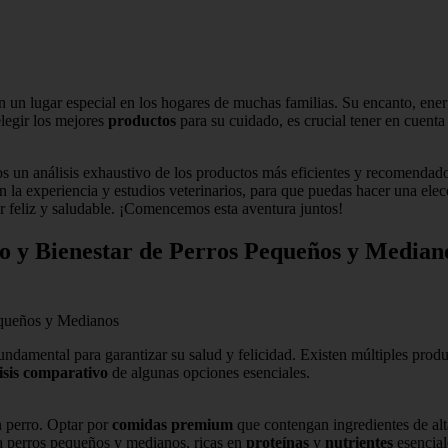
n un lugar especial en los hogares de muchas familias. Su encanto, ener
elegir los mejores
productos
para su cuidado, es crucial tener en cuent
os un análisis exhaustivo de los productos más eficientes y recomend
 la experiencia y estudios veterinarios, para que puedas hacer una ele
er feliz y saludable. ¡Comencemos esta aventura juntos!
o y Bienestar de Perros Pequeños y Median
equeños y Medianos
undamental para garantizar su salud y felicidad. Existen múltiples pro
isis comparativo
de algunas opciones esenciales.
n perro. Optar por
comidas premium
que contengan ingredientes de al
a perros pequeños y medianos, ricas en
proteínas
y
nutrientes
esencial