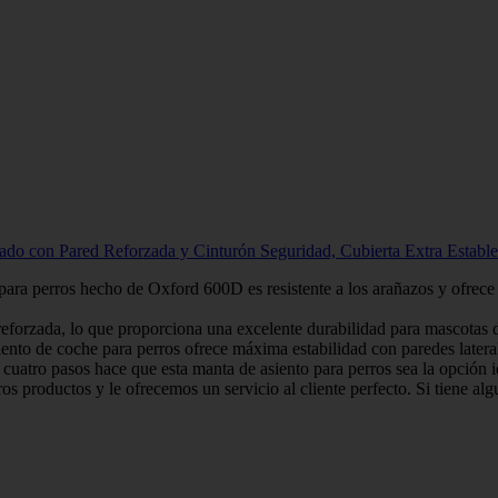
do con Pared Reforzada y Cinturón Seguridad, Cubierta Extra Establ
rros hecho de Oxford 600D es resistente a los arañazos y ofrece pro
rzada, lo que proporciona una excelente durabilidad para mascotas de
e para perros ofrece máxima estabilidad con paredes laterales de P
o pasos hace que esta manta de asiento para perros sea la opción ideal
ductos y le ofrecemos un servicio al cliente perfecto. Si tiene alg