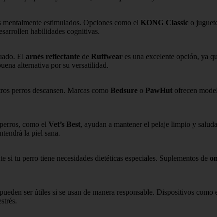
os mentalmente estimulados. Opciones como el
KONG Classic
o juguet
sarrollen habilidades cognitivas.
uado. El
arnés reflectante
de
Ruffwear
es una excelente opción, ya qu
uena alternativa por su versatilidad.
tros perros descansen. Marcas como
Bedsure
o
PawHut
ofrecen model
 perros, como el
Vet’s Best
, ayudan a mantener el pelaje limpio y salu
ntendrá la piel sana.
e si tu perro tiene necesidades dietéticas especiales. Suplementos de
o
 pueden ser útiles si se usan de manera responsable. Dispositivos como 
strés.