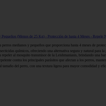
s y Pequeños (Menos de 25 Kg) - Protección de hasta 4 Meses - Repele 
ara perros medianos y pequeños que proporciona hasta 4 meses de protecc
ecticidas químicos, ofreciendo una alternativa segura y natural para la
epeler al mosquito transmisor de la Leishmaniasis, brindando una barre
pelente contra los principales parásitos que afectan a los perros, mant
l tamaño del perro, con una textura ligera para mayor comodidad y efic