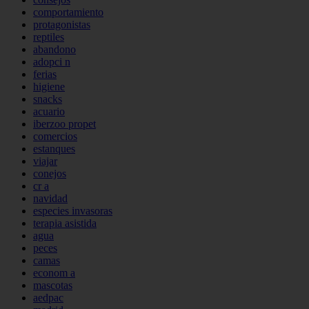
comportamiento
protagonistas
reptiles
abandono
adopci n
ferias
higiene
snacks
acuario
iberzoo propet
comercios
estanques
viajar
conejos
cr a
navidad
especies invasoras
terapia asistida
agua
peces
camas
econom a
mascotas
aedpac