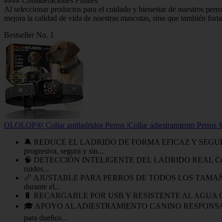
#### Consideraciones Finales
Al seleccionar productos para el cuidado y bienestar de nuestros perr
mejora la calidad de vida de nuestras mascotas, sino que también fort
Bestseller No. 1
OLOLOP®| Collar antiladridos Perros |Collar adiestramiento Perros S
🔕 REDUCE EL LADRIDO DE FORMA EFICAZ Y SEGURA Collar a
progresiva, segura y sin...
🧠 DETECCIÓN INTELIGENTE DEL LADRIDO REAL Collar para per
ruidos...
📏 AJUSTABLE PARA PERROS DE TODOS LOS TAMAÑOS Collar ant
durante el...
🔋 RECARGABLE POR USB Y RESISTENTE AL AGUA Collar antiladri
🎓 APOYO AL ADIESTRAMIENTO CANINO RESPONSABLE Collar ed
para dueños...