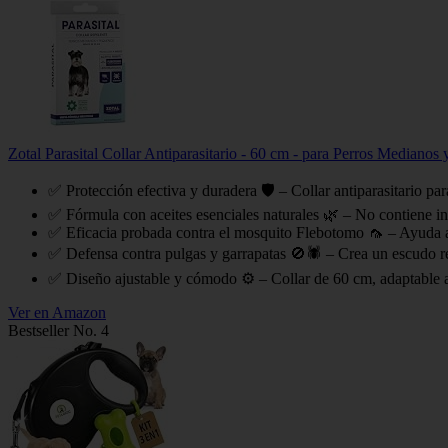
Zotal Parasital Collar Antiparasitario - 60 cm - para Perros Mediano
✅ Protección efectiva y duradera 🛡️ – Collar antiparasitario p
✅ Fórmula con aceites esenciales naturales 🌿 – No contiene ins
✅ Eficacia probada contra el mosquito Flebotomo 🦟 – Ayuda a r
✅ Defensa contra pulgas y garrapatas 🚫🕷️ – Crea un escudo re
✅ Diseño ajustable y cómodo ⚙️ – Collar de 60 cm, adaptable a
Ver en Amazon
Bestseller No. 4