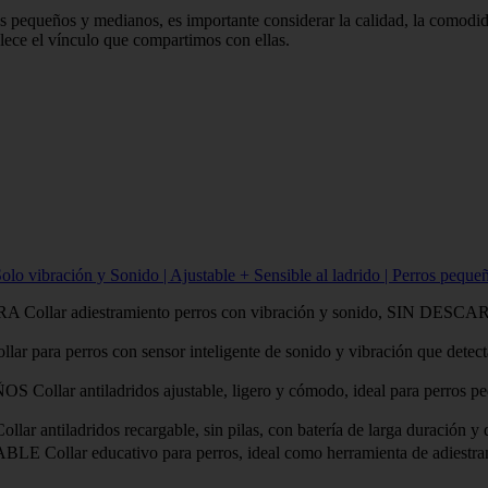
os pequeños y medianos, es importante considerar la calidad, la comodi
alece el vínculo que compartimos con ellas.
olo vibración y Sonido | Ajustable + Sensible al ladrido | Perros peq
diestramiento perros con vibración y sonido, SIN DESCARGA, di
ros con sensor inteligente de sonido y vibración que detecta únic
iladridos ajustable, ligero y cómodo, ideal para perros pequeños
dos recargable, sin pilas, con batería de larga duración y diseño r
ucativo para perros, ideal como herramienta de adiestramiento 