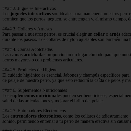
#### 2. Juguetes Interactivos
Los
juguetes interactivos
son ideales para mantener a nuestros perr
permiten que los perros jueguen, se entretengan y, al mismo tiempo, de
#### 3. Collares y Arneses
Para pasear a nuestros perros, es crucial elegir un
collar
o
arnés
adec
durante los paseos. Los collares de nylon ajustables son también una b
#### 4. Camas Acolchadas
Las
camas acolchadas
proporcionan un lugar cómodo para que nues
perros mayores o con problemas articulares.
#### 5. Productos de Higiene
El cuidado higiénico es esencial. Jabones y champús específicos para
de pelaje de nuestro perro, ya que esto reducirá la caída de pelos y ma
#### 6. Suplementos Nutricionales
Los
suplementos nutricionales
pueden ser beneficiosos, especialment
salud de las articulaciones y mejorar el brillo del pelaje.
#### 7. Entrenadores Electrónicos
Los
entrenadores electrónicos
, como los collares de adiestramiento,
sonido, permitiendo entrenar a tu perro de manera efectiva sin causar e