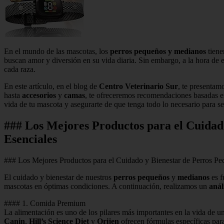
En el mundo de las mascotas, los
perros pequeños y medianos
tiene
buscan amor y diversión en su vida diaria. Sin embargo, a la hora de 
cada raza.
En este artículo, en el blog de
Centro Veterinario Sur
, te presentam
hasta
accesorios
y
camas
, te ofreceremos recomendaciones basadas en
vida de tu mascota y asegurarte de que tenga todo lo necesario para s
### Los Mejores Productos para el Cuidad
Esenciales
### Los Mejores Productos para el Cuidado y Bienestar de Perros P
El cuidado y bienestar de nuestros
perros pequeños
y
medianos
es f
mascotas en óptimas condiciones. A continuación, realizamos un
anál
#### 1. Comida Premium
La alimentación es uno de los pilares más importantes en la vida de u
Canin
,
Hill’s Science Diet
y
Orijen
ofrecen fórmulas específicas par