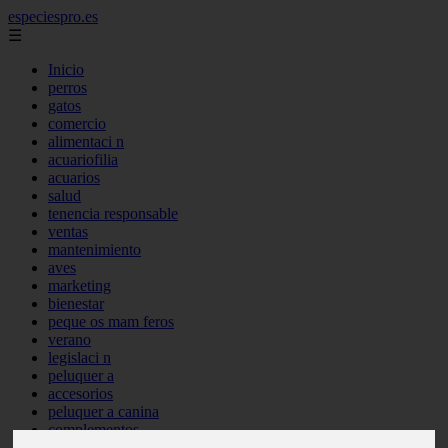
especiespro.es
☰
Inicio
perros
gatos
comercio
alimentaci n
acuariofilia
acuarios
salud
tenencia responsable
ventas
mantenimiento
aves
marketing
bienestar
peque os mam feros
verano
legislaci n
peluquer a
accesorios
peluquer a canina
complementos
consejos