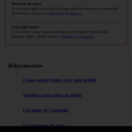
Derechos de autor
Si cree que algún contenido infringe derechos de autor o propiedad
intelectual, contacte en
bitelchux@yahoo.es
.
Copyright notice
If you believe any content infringes copyright or intellectual
property rights, please contact
bitelchux@yahoo.es
.
Relaccionados
Cómo actuar frente a un gato herido
Nombres para gatos en inglés
Los gatos de Leonardo
Los bostezos del gato.