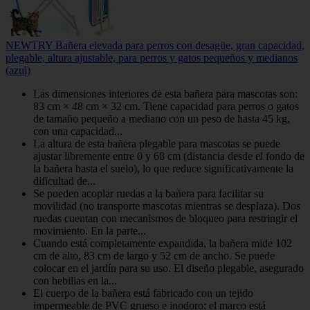
NEWTRY Bañera elevada para perros con desagüe, gran capacidad,
plegable, altura ajustable, para perros y gatos pequeños y medianos
(azul)
Las dimensiones interiores de esta bañera para mascotas son:
83 cm × 48 cm × 32 cm. Tiene capacidad para perros o gatos
de tamaño pequeño a mediano con un peso de hasta 45 kg,
con una capacidad...
La altura de esta bañera plegable para mascotas se puede
ajustar libremente entre 0 y 68 cm (distancia desde el fondo de
la bañera hasta el suelo), lo que reduce significativamente la
dificultad de...
Se pueden acoplar ruedas a la bañera para facilitar su
movilidad (no transporte mascotas mientras se desplaza). Dos
ruedas cuentan con mecanismos de bloqueo para restringir el
movimiento. En la parte...
Cuando está completamente expandida, la bañera mide 102
cm de alto, 83 cm de largo y 52 cm de ancho. Se puede
colocar en el jardín para su uso. El diseño plegable, asegurado
con hebillas en la...
El cuerpo de la bañera está fabricado con un tejido
impermeable de PVC grueso e inodoro; el marco está