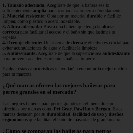
1.
Tamaño adecuado
:
Asegúrate de que la bañera sea lo
suficientemente
amplia
para acomodar a tu perro cómodamente.
2.
Material resistente
:
Opta por un material
durable
y fácil de
limpiar, como plástico o acero inoxidable.
3.
Altura adecuada
:
Busca una bañera que tenga la
altura
correcta
para facilitar el acceso y el baño sin que lastimes tu
espalda.
4.
Drenaje eficiente
:
Un sistema de
drenaje
efectivo es crucial para
evitar acumulaciones de agua y facilitar la limpieza.
5.
Antideslizante
:
Asegúrate de que la superficie sea
antideslizante
para prevenir accidentes mientras bañas a tu perro.
Evaluar estas características te ayudará a encontrar la mejor opción
para tu mascota.
¿Qué marcas ofrecen las mejores bañeras para
perros grandes en el mercado?
Las mejores bañeras para perros grandes en el mercado son
ofrecidas por marcas como
Pet Gear
,
PawHut
y
Bergan
. Estas
marcas destacan por su
durabilidad
,
facilidad de uso
y
diseños
ergonómicos
que facilitan el baño de mascotas de gran tamaño.
¿Cómo se comparan las bañeras para perros