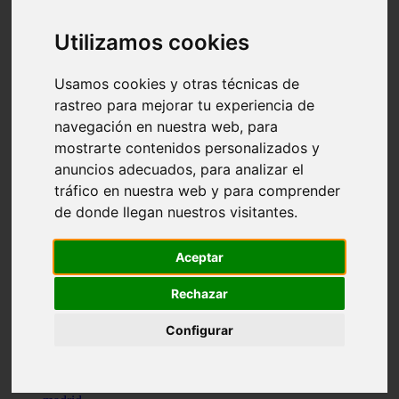
comportamiento
protagonistas
Utilizamos cookies
reptiles
abandono
adopci n
Usamos cookies y otras técnicas de
ferias
rastreo para mejorar tu experiencia de
higiene
navegación en nuestra web, para
snacks
acuario
mostrarte contenidos personalizados y
iberzoo propet
anuncios adecuados, para analizar el
comercios
tráfico en nuestra web y para comprender
estanques
viajar
de donde llegan nuestros visitantes.
conejos
cr a
navidad
Aceptar
especies invasoras
terapia asistida
Rechazar
agua
peces
Configurar
camas
econom a
mascotas
aedpac