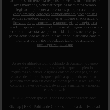
acuarios
salud
tenencia responsable
ventas
mantenimiento
aves
marketing
bienestar
peque os mam feros
verano
legislaci n
peluquer a
accesorios
peluquer a canina
complementos
consejos
comportamiento
protagonistas
reptiles
abandono
adopci n
ferias
higiene
snacks
acuario
iberzoo propet
comercios
estanques
viajar
conejos
cr a
navidad
especies invasoras
terapia asistida
agua
peces
camas
econom a
mascotas
aedpac
madrid
art culos
nombres para
perros
actualidad
acuariofilia 2
acuariofilia
articulos
canal tv
nombres para gatos
novedades
tablon de anuncios
uncategorized
zona pro
Aviso de afiliados
Como Afiliado de Amazon, obtengo
ingresos por las compras adscritas que cumplen los
requisitos aplicables. Algunos enlaces de esta página son
enlaces de afiliado, lo que significa que puedo recibir una
pequeña comisión sin coste adicional para ti si realizas una
compra a través de ellos. Esto ayuda a mantener y mejorar
este sitio web.
© 2026 especiespro.es. Todos los derechos reservados.
Sitemap
|
RSS
|
Política de Cookies
|
Política de Privacidad
|