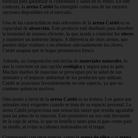
esencial para garantizar la comodidad y salud de tu felino. En este
contexto, la
arena Catsbi
ha emergido como una de las mejores
opciones disponibles en el mercado.
Una de las características más relevantes de la
arena Catsbi
es su
capacidad de
absorción
. Este producto está diseñado para absorber
la humedad de manera eficiente, lo que ayuda a controlar los
olores
y mantener un ambiente limpio. A diferencia de otras arenas, que
pueden dejar residuos o no eliminar adecuadamente los olores,
Catsbi asegura que tu hogar permanezca fresco.
Además, su composición está hecha de
materiales naturales
, lo
que la convierte en una opción
ecológica
y segura para tu gato.
Muchos dueños de mascotas se preocupan por la salud de sus
animales y el impacto ambiental de los productos que utilizan.
Catsbi se posiciona favorablemente en este aspecto, ya que no
contiene químicos nocivos.
Otro punto a favor de la
arena Catsbi
es su textura. Los gatos son
animales muy exigentes cuando se trata de su espacio personal. La
arena Catsbi proporciona una sensación suave que resulta agradable
para las patas de tu mascota. Esto promueve un uso más frecuente
de la caja de arena, lo que es benéfico tanto para el gato como para
su dueño, al evitar accidentes indeseados en el hogar.
Comparando con otras marcas, como la
arena de sílice
o la
arena