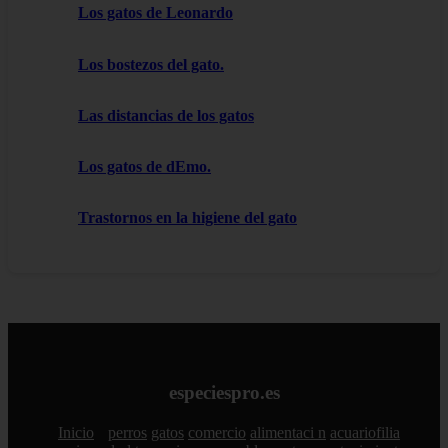
Los gatos de Leonardo
Los bostezos del gato.
Las distancias de los gatos
Los gatos de dEmo.
Trastornos en la higiene del gato
especiespro.es
Inicio
perros
gatos
comercio
alimentaci n
acuariofilia