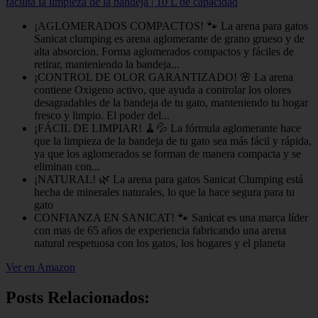
facilita la limpieza de la bandeja | 10 L de capacidad
¡AGLOMERADOS COMPACTOS! 🐾 La arena para gatos
Sanicat clumping es arena aglomerante de grano grueso y de
alta absorcion. Forma aglomerados compactos y fáciles de
retirar, manteniendo la bandeja...
¡CONTROL DE OLOR GARANTIZADO! 🌸 La arena
contiene Oxigeno activo, que ayuda a controlar los olores
desagradables de la bandeja de tu gato, manteniendo tu hogar
fresco y limpio. El poder del...
¡FÁCIL DE LIMPIAR! 🧹💦 La fórmula aglomerante hace
que la limpieza de la bandeja de tu gato sea más fácil y rápida,
ya que los aglomerados se forman de manera compacta y se
eliminan con...
¡NATURAL! 🌿 La arena para gatos Sanicat Clumping está
hecha de minerales naturales, lo que la hace segura para tu
gato
CONFIANZA EN SANICAT! 🐾 Sanicat es una marca líder
con mas de 65 años de experiencia fabricando una arena
natural respetuosa con los gatos, los hogares y el planeta
Ver en Amazon
Posts Relacionados: