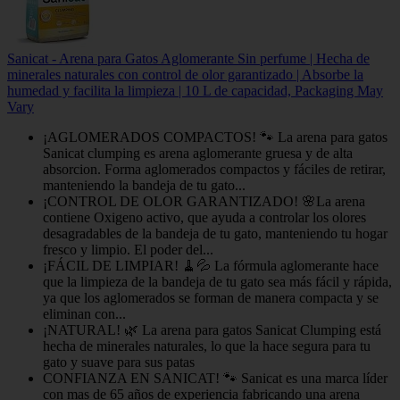
Sanicat - Arena para Gatos Aglomerante Sin perfume | Hecha de
minerales naturales con control de olor garantizado | Absorbe la
humedad y facilita la limpieza | 10 L de capacidad, Packaging May
Vary
¡AGLOMERADOS COMPACTOS! 🐾 La arena para gatos
Sanicat clumping es arena aglomerante gruesa y de alta
absorcion. Forma aglomerados compactos y fáciles de retirar,
manteniendo la bandeja de tu gato...
¡CONTROL DE OLOR GARANTIZADO! 🌸La arena
contiene Oxigeno activo, que ayuda a controlar los olores
desagradables de la bandeja de tu gato, manteniendo tu hogar
fresco y limpio. El poder del...
¡FÁCIL DE LIMPIAR! 🧹💦 La fórmula aglomerante hace
que la limpieza de la bandeja de tu gato sea más fácil y rápida,
ya que los aglomerados se forman de manera compacta y se
eliminan con...
¡NATURAL! 🌿 La arena para gatos Sanicat Clumping está
hecha de minerales naturales, lo que la hace segura para tu
gato y suave para sus patas
CONFIANZA EN SANICAT! 🐾 Sanicat es una marca líder
con mas de 65 años de experiencia fabricando una arena