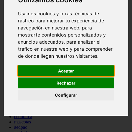
comportamiento
protagonistas
Usamos cookies y otras técnicas de
reptiles
rastreo para mejorar tu experiencia de
abandono
adopci n
navegación en nuestra web, para
ferias
mostrarte contenidos personalizados y
higiene
anuncios adecuados, para analizar el
snacks
acuario
tráfico en nuestra web y para comprender
iberzoo propet
de donde llegan nuestros visitantes.
comercios
estanques
viajar
Aceptar
conejos
cr a
Rechazar
navidad
especies invasoras
Configurar
terapia asistida
agua
peces
camas
econom a
mascotas
aedpac