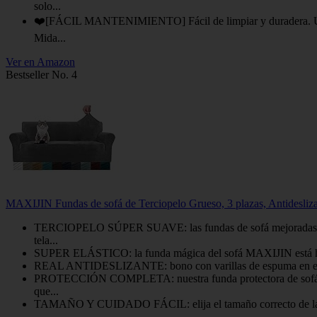
solo...
❤️[FÁCIL MANTENIMIENTO] Fácil de limpiar y duradera. Utilice
Mida...
Ver en Amazon
Bestseller No. 4
MAXIJIN Fundas de sofá de Terciopelo Grueso, 3 plazas, Antideslizante
TERCIOPELO SÚPER SUAVE: las fundas de sofá mejoradas MAXIJI
tela...
SUPER ELÁSTICO: la funda mágica del sofá MAXIJIN está hecha d
REAL ANTIDESLIZANTE: bono con varillas de espuma en el paquete
PROTECCIÓN COMPLETA: nuestra funda protectora de sofá premi
que...
TAMAÑO Y CUIDADO FÁCIL: elija el tamaño correcto de la funda 