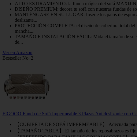
ALTO ESTIRAMIENTO: la funda mágica del sofá MAXIJIN está hec
DISEÑO PREMIUM: decora tu sofá con nuestras fundas de sofá j
MANTÉNGASE EN SU LUGAR: Inserte los palos de espuma antidesl
deslizante...
PROTECCIÓN COMPLETA: el diseño de cobertura total del protec
mancha,...
TAMAÑO E INSTALACIÓN FÁCIL: Mida el tamaño de su sofá antes
de...
Ver en Amazon
Bestseller No. 2
FIGOOO Funda de Sofá Impermeable 3 Plazas Antideslizante con Corr
【CUBIERTA DE SOFÁ IMPERMEABLE】 Adecuada para todo tipo de s
【TAMAÑO TABLA】 El tamaño de los reposabrazos es fijo, así qu