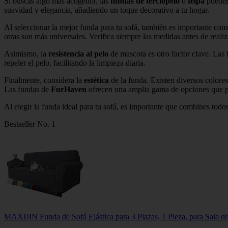
Si buscas algo más acogedor, las
fundas de terciopelo
o
felpa
pueden 
suavidad y elegancia, añadiendo un toque decorativo a tu hogar.
Al seleccionar la mejor funda para tu sofá, también es importante cons
otras son más universales. Verifica siempre las medidas antes de reali
Asimismo, la
resistencia al pelo
de mascota es otro factor clave. Las
repeler el pelo, facilitando la limpieza diaria.
Finalmente, considera la
estética
de la funda. Existen diversos colores
Las fundas de
FurHaven
ofrecen una amplia gama de opciones que p
Al elegir la funda ideal para tu sofá, es importante que combines todo
Bestseller No. 1
MAXIJIN Funda de Sofá Elástica para 3 Plazas, 1 Pieza, para Sala de