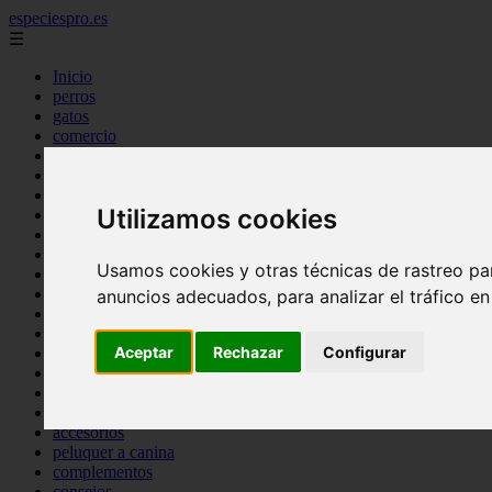
especiespro.es
☰
Inicio
perros
gatos
comercio
alimentaci n
acuariofilia
acuarios
Utilizamos cookies
salud
tenencia responsable
ventas
Usamos cookies y otras técnicas de rastreo pa
mantenimiento
aves
anuncios adecuados, para analizar el tráfico e
marketing
bienestar
Aceptar
Rechazar
Configurar
peque os mam feros
verano
legislaci n
peluquer a
accesorios
peluquer a canina
complementos
consejos