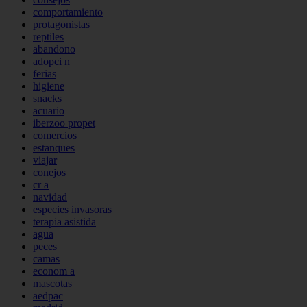
comportamiento
protagonistas
reptiles
abandono
adopci n
ferias
higiene
snacks
acuario
iberzoo propet
comercios
estanques
viajar
conejos
cr a
navidad
especies invasoras
terapia asistida
agua
peces
camas
econom a
mascotas
aedpac