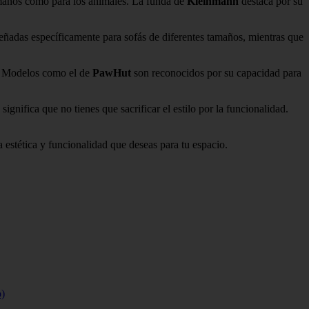
umanos como para los animales. La funda de
Kleinmann
destaca por su
eñadas específicamente para sofás de diferentes tamaños, mientras que
s. Modelos como el de
PawHut
son reconocidos por su capacidad para
gnifica que no tienes que sacrificar el estilo por la funcionalidad.
a estética y funcionalidad que deseas para tu espacio.
o)