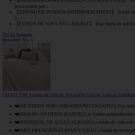
【PREFERIDO PARA FAMILIAS CON MASCOTAS】 Una funda de sofá
preocuparse por...
【DISEÑO DE PUNTOS ANTIDESLIZANTES】 Si está cansado de orga
y...
【FUNDA DE SOFÁ NO LAVABLE】 Esta funda de sofá está envuelt
Ver en Amazon
Bestseller No. 3
QHAIYYBF Fundas de sofá de Terciopelo Grueso,3 plazas,Antidesliz
❤️[SE VENDE POR UNIDADES/NO EN LOTES] Esta funda para sofá 
❤️[DISEÑO ANTIDESLIZANTE] Las fundas antideslizantes para so
❤️[MATERIAL DE ALTA CALIDAD] La funda de sofá está fabricad
❤️[MULTIFUNCIONALIDAD Y USO] La funda de terciopelo para mu