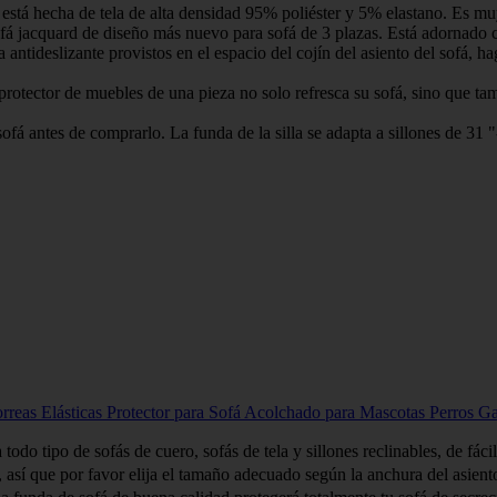
ha de tela de alta densidad 95% poliéster y 5% elastano. Es muy elás
acquard de diseño más nuevo para sofá de 3 plazas. Está adornado con
izante provistos en el espacio del cojín del asiento del sofá, haga
tor de muebles de una pieza no solo refresca su sofá, sino que tamb
 de comprarlo. La funda de la silla se adapta a sillones de 31 "-46
eas Elásticas Protector para Sofá Acolchado para Mascotas Perros G
ofás de cuero, sofás de tela y sillones reclinables, de fácil inst
e por favor elija el tamaño adecuado según la anchura del asiento d