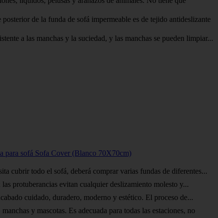
líquidos, pelusas y arañazos de animales. No tiene que
rior de la funda de sofá impermeable es de tejido antideslizante
e a las manchas y la suciedad, y las manchas se pueden limpiar...
pa para sofá Sofa Cover (Blanco 70X70cm)
rir todo el sofá, deberá comprar varias fundas de diferentes...
 protuberancias evitan cualquier deslizamiento molesto y...
ado cuidado, duradero, moderno y estético. El proceso de...
anchas y mascotas. Es adecuada para todas las estaciones, no