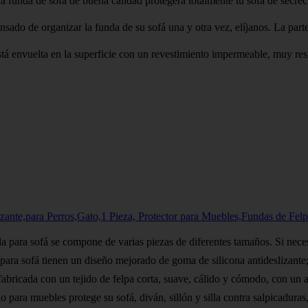
 de buena calidad protegerá totalmente tu sofá de secreciones, 
nizar la funda de su sofá una y otra vez, elíjanos. La parte poste
a en la superficie con un revestimiento impermeable, muy resistent
ante,para Perros,Gato,1 Pieza, Protector para Muebles,Fundas de Fel
se compone de varias piezas de diferentes tamaños. Si necesita cub
fá tienen un diseño mejorado de goma de silicona antideslizante; las
a con un tejido de felpa corta, suave, cálido y cómodo, con un acab
ebles protege su sofá, diván, sillón y silla contra salpicaduras, m