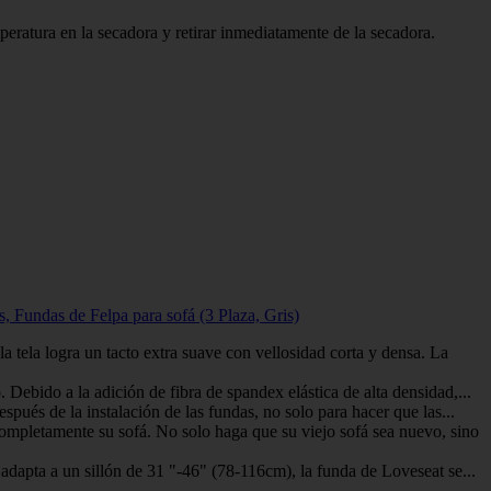
atura en la secadora y retirar inmediatamente de la secadora.
s, Fundas de Felpa para sofá (3 Plaza, Gris)
la logra un tacto extra suave con vellosidad corta y densa. La
ido a la adición de fibra de spandex elástica de alta densidad,...
és de la instalación de las fundas, no solo para hacer que las...
letamente su sofá. No solo haga que su viejo sofá sea nuevo, sino
dapta a un sillón de 31 "-46" (78-116cm), la funda de Loveseat se...