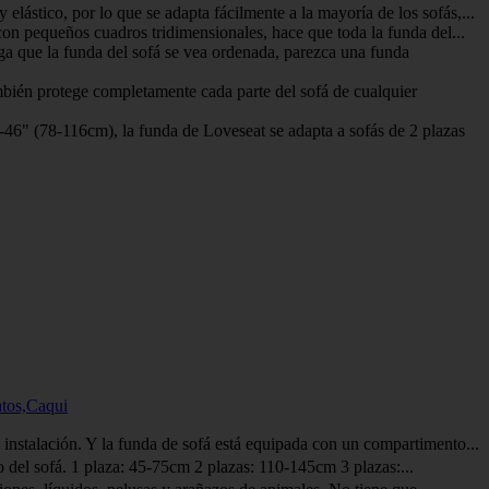
tico, por lo que se adapta fácilmente a la mayoría de los sofás,...
 pequeños cuadros tridimensionales, hace que toda la funda del...
 que la funda del sofá se vea ordenada, parezca una funda
ién protege completamente cada parte del sofá de cualquier
" (78-116cm), la funda de Loveseat se adapta a sofás de 2 plazas
atos,Caqui
alación. Y la funda de sofá está equipada con un compartimento...
el sofá. 1 plaza: 45-75cm 2 plazas: 110-145cm 3 plazas:...