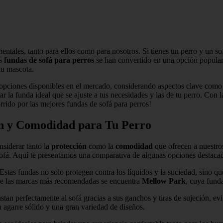
entales, tanto para ellos como para nosotros. Si tienes un perro y un s
as
fundas de sofá para perros
se han convertido en una opción popular 
tu mascota.
es opciones disponibles en el mercado, considerando aspectos clave como
r la funda ideal que se ajuste a tus necesidades y las de tu perro. Con 
rido por las mejores fundas de sofá para perros!
ón y Comodidad para Tu Perro
nsiderar tanto la
protección
como la
comodidad
que ofrecen a nuestr
sofá. Aquí te presentamos una comparativa de algunas opciones destaca
 Estas fundas no solo protegen contra los líquidos y la suciedad, sino q
ntre las marcas más recomendadas se encuentra
Mellow Park
, cuya funda
justan perfectamente al sofá gracias a sus ganchos y tiras de sujeción, e
agarre sólido y una gran variedad de diseños.