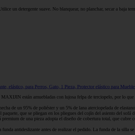
 un detergente suave. No blanquear, no planchar, secar a baja temper
, elástico, para Perros, Gato, 1 Pieza, Protector elástico para Mueble
N están amuebladas con lujosa felpa de terciopelo, por lo que la te
e un 95% de poliéster y un 5% de lana aterciopelada de elastano. Deb
, que se pliegan en los pliegues del cojín del asiento del sofá despu
um de una pieza adopta el diseño de cobertura total, que cubre comp
antideslizante antes de realizar el pedido. La funda de la silla se a