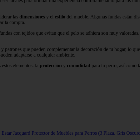
ser ideales para brindar una experiencia confortable tanto para los h
iderar las
dimensiones
y el
estilo
del mueble. Algunas fundas están dis
zar la compra.
 fundas con tejidos que evitan que el pelo se adhiera son muy valorada
 y patrones que pueden complementar la decoración de tu hogar, lo que si
ueden adaptarse a cualquier ambiente.
s estos elementos: la
protección
y
comodidad
para tu perro, así como l
 Estar Jacquard Protector de Muebles para Perros (3 Plaza, Gris Oscur