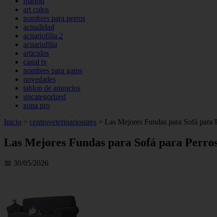
madrid
art culos
nombres para perros
actualidad
acuariofilia 2
acuariofilia
articulos
canal tv
nombres para gatos
novedades
tablon de anuncios
uncategorized
zona pro
Inicio
>
centroveterinariosures
>
Las Mejores Fundas para Sofá para P
Las Mejores Fundas para Sofá para Perros
📅 30/05/2026