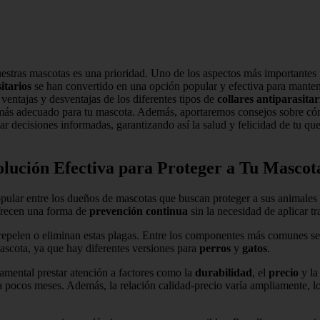
nuestras mascotas es una prioridad. Uno de los aspectos más importantes 
itarios
se han convertido en una opción popular y efectiva para manten
, ventajas y desventajas de los diferentes tipos de
collares antiparasitar
más adecuado para tu mascota. Además, aportaremos consejos sobre cómo 
r decisiones informadas, garantizando así la salud y felicidad de tu qu
olución Efectiva para Proteger a Tu Mascot
ular entre los dueños de mascotas que buscan proteger a sus animales
ofrecen una forma de
prevención continua
sin la necesidad de aplicar t
 repelen o eliminan estas plagas. Entre los componentes más comunes s
ascota, ya que hay diferentes versiones para
perros
y
gatos
.
damental prestar atención a factores como la
durabilidad
, el
precio
y l
a pocos meses. Además, la relación calidad-precio varía ampliamente, lo