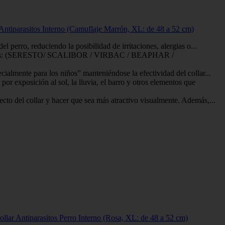
r Antiparasitos Interno (Camuflaje Marrón, XL: de 48 a 52 cm)
rro, reduciendo la posibilidad de irritaciones, alergias o...
arcas: (SERESTO/ SCALIBOR / VIRBAC / BEAPHAR /
ente para los niños” manteniéndose la efectividad del collar...
xposición al sol, la lluvia, el barro y otros elementos que
 del collar y hacer que sea más atractivo visualmente. Además,...
ollar Antiparasitos Perro Interno (Rosa, XL: de 48 a 52 cm)