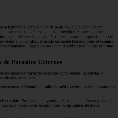
para lograrlo es la prevención de parásitos, que pueden afectar
er a nuestros compañeros peludos protegidos. A través de este
ios
disponibles en el mercado. Nos centraremos en aspectos como la
elegir el collar ideal, teniendo en cuenta factores como el
tamaño
,
erido compañero. ¡Sigue leyendo para descubrir todo lo que necesitas
a de Parásitos Externos
 de los molestos
parásitos externos
como pulgas, garrapatas y
ratamientos mensuales.
e encuentran el
fipronil
, el
imidacloprid
y aceites esenciales naturales.
a
efectividad
. Por ejemplo, algunos collares pueden ofrecer protección
 que hace necesario investigar y leer las
opiniones de otros