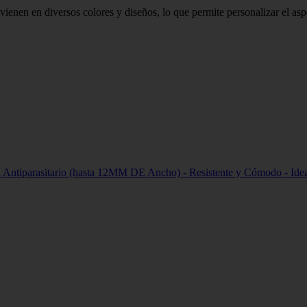
 diversos colores y diseños, lo que permite personalizar el aspecto
ntiparasitario (hasta 12MM DE Ancho) - Resistente y Cómodo - Idea