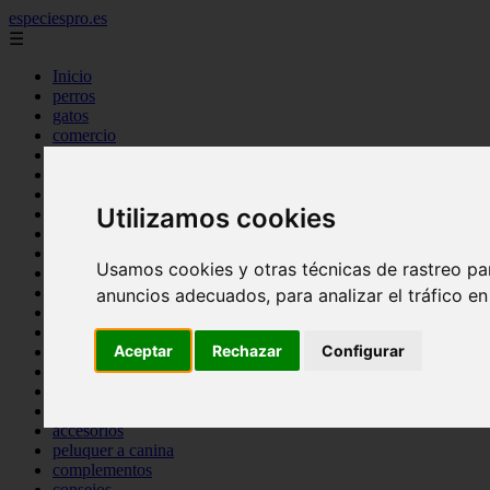
especiespro.es
☰
Inicio
perros
gatos
comercio
alimentaci n
acuariofilia
acuarios
Utilizamos cookies
salud
tenencia responsable
ventas
Usamos cookies y otras técnicas de rastreo pa
mantenimiento
aves
anuncios adecuados, para analizar el tráfico e
marketing
bienestar
Aceptar
Rechazar
Configurar
peque os mam feros
verano
legislaci n
peluquer a
accesorios
peluquer a canina
complementos
consejos