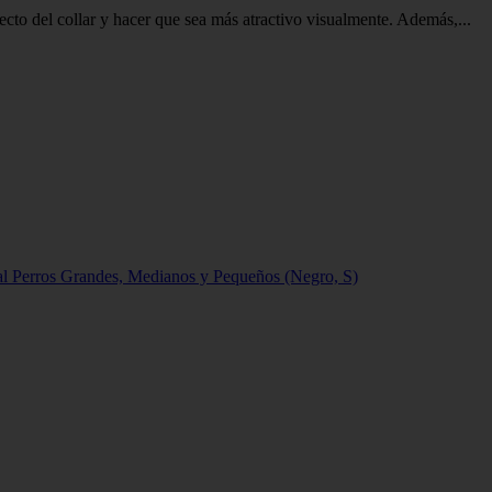
 del collar y hacer que sea más atractivo visualmente. Además,...
l Perros Grandes, Medianos y Pequeños (Negro, S)