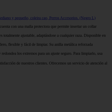
iano y pequeño, coleira cao, Perros Accesorios. (Negro L)
una malla protectora que permite insertar un collar
ente ajustable, adaptándose a cualquier raza. Disponible en
xible y fácil de limpiar. Su anilla metálica reforzada
dondea los extremos para un ajuste seguro. Para limpiarlo, usa
 de nuestros clientes. Ofrecemos un servicio de atención al