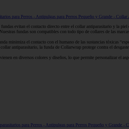
sitarios para Perros - Antipulgas para Perros Pequeño y Grande - Colla
el contacto directo entre el collar antiparasitario y la piel del pe
 fundas son compatibles con todo tipo de collares de las m
miza el contacto con el humano de las sustancias tóxicas “especialm
arasitario, la funda de Collarwrap protege contra el desgaste por e
 diversos colores y diseños, lo que permite personalizar el aspecto
parasitarios para Perros - Antipulgas para Perros Pequeño y Grande - C