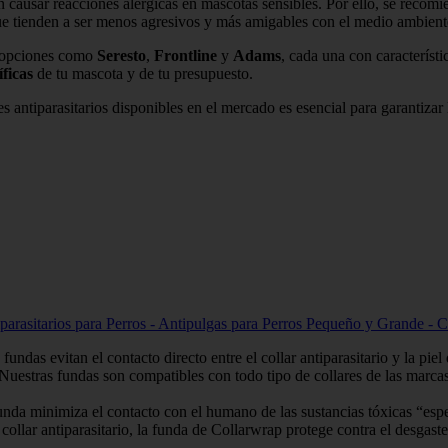
 causar reacciones alérgicas en mascotas sensibles. Por ello, se recomi
ue tienden a ser menos agresivos y más amigables con el medio ambient
s opciones como
Seresto
,
Frontline
y
Adams
, cada una con característi
ficas
de tu mascota y de tu presupuesto.
es antiparasitarios disponibles en el mercado es esencial para garantiza
parasitarios para Perros - Antipulgas para Perros Pequeño y Grande - C
el contacto directo entre el collar antiparasitario y la piel del pe
 fundas son compatibles con todo tipo de collares de las m
miza el contacto con el humano de las sustancias tóxicas “especialm
arasitario, la funda de Collarwrap protege contra el desgaste por e