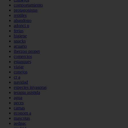
comportamiento
protagonistas
reptiles
abandono
adopci n
ferias
higiene
snacks
acuario
iberzoo propet
comercios
estanques
viajar
conejos
cr a
navidad
especies invasoras
terapia asistida
agua
peces
camas
econom a
mascotas
aedpac