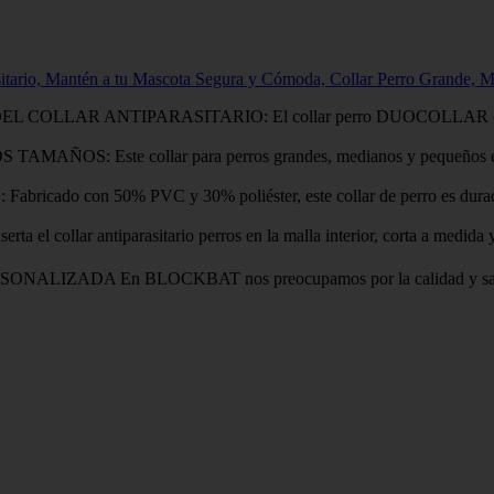
ario, Mantén a tu Mascota Segura y Cómoda, Collar Perro Grande, Med
LAR ANTIPARASITARIO: El collar perro DUOCOLLAR cuenta con 
ste collar para perros grandes, medianos y pequeños es totalm
on 50% PVC y 30% poliéster, este collar de perro es duradero, fle
ar antiparasitario perros en la malla interior, corta a medida y re
DA En BLOCKBAT nos preocupamos por la calidad y satisfacción