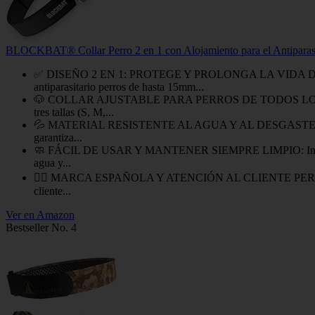
BLOCKBAT® Collar Perro 2 en 1 con Alojamiento para el Antiparasit
✅ DISEÑO 2 EN 1: PROTEGE Y PROLONGA LA VIDA DEL COL
antiparasitario perros de hasta 15mm...
🐶 COLLAR AJUSTABLE PARA PERROS DE TODOS LOS TAMAÑOS: E
tres tallas (S, M,...
💦 MATERIAL RESISTENTE AL AGUA Y AL DESGASTE: Fabricado c
garantiza...
🧼 FÁCIL DE USAR Y MANTENER SIEMPRE LIMPIO: Inserta el coll
agua y...
🙋‍♀️ MARCA ESPAÑOLA Y ATENCIÓN AL CLIENTE PERSONALIZA
cliente...
Ver en Amazon
Bestseller No. 4