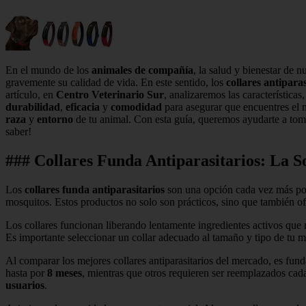
En el mundo de los
animales de compañía
, la salud y bienestar de 
gravemente su calidad de vida. En este sentido, los
collares antiparas
artículo, en
Centro Veterinario Sur
, analizaremos las características
durabilidad
,
eficacia
y
comodidad
para asegurar que encuentres el 
raza
y
entorno
de tu animal. Con esta guía, queremos ayudarte a toma
saber!
### Collares Funda Antiparasitarios: La S
Los
collares funda antiparasitarios
son una opción cada vez más pop
mosquitos. Estos productos no solo son prácticos, sino que también 
Los collares funcionan liberando lentamente ingredientes activos que
Es importante seleccionar un collar adecuado al tamaño y tipo de tu m
Al comparar los mejores collares antiparasitarios del mercado, es fun
hasta por
8 meses
, mientras que otros requieren ser reemplazados cad
usuarios
.