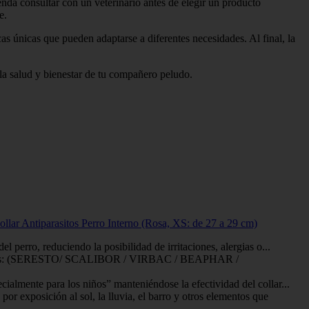
enda consultar con un veterinario antes de elegir un producto
e.
cas únicas que pueden adaptarse a diferentes necesidades. Al final, la
r la salud y bienestar de tu compañero peludo.
ollar Antiparasitos Perro Interno (Rosa, XS: de 27 a 29 cm)
rro, reduciendo la posibilidad de irritaciones, alergias o...
arcas: (SERESTO/ SCALIBOR / VIRBAC / BEAPHAR /
ente para los niños” manteniéndose la efectividad del collar...
xposición al sol, la lluvia, el barro y otros elementos que