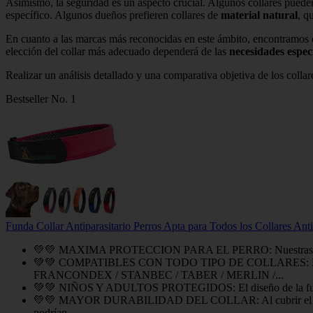
Asimismo, la seguridad es un aspecto crucial. Algunos collares pueden
específico. Algunos dueños prefieren collares de
material natural
, q
En cuanto a las marcas más reconocidas en este ámbito, encontramo
elección del collar más adecuado dependerá de las
necesidades especí
Realizar un análisis detallado y una comparativa objetiva de los collar
Bestseller No. 1
Funda Collar Antiparasitario Perros Apta para Todos los Collares Anti
💚💚 MAXIMA PROTECCION PARA EL PERRO: Nuestras fundas evitan 
💚💚 COMPATIBLES CON TODO TIPO DE COLLARES: Nuestras
FRANCONDEX / STANBEC / TABER / MERLIN /...
💚💚 NIÑOS Y ADULTOS PROTEGIDOS: El diseño de la funda mini
💚💚 MAYOR DURABILIDAD DEL COLLAR: Al cubrir el collar antip
podrían...