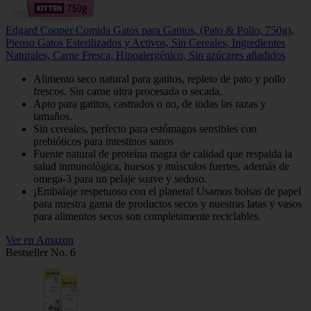
Edgard Cooper Comida Gatos para Gatitos, (Pato & Pollo, 750g),
Pienso Gatos Esterilizados y Activos, Sin Cereales, Ingredientes
Naturales, Carne Fresca, Hipoalergénico, Sin azúcares añadidos
Alimento seco natural para gatitos, repleto de pato y pollo
frescos. Sin carne ultra procesada o secada.
Apto para gatitos, castrados o no, de todas las razas y
tamaños.
Sin cereales, perfecto para estómagos sensibles con
prebióticos para intestinos sanos
Fuente natural de proteína magra de calidad que respalda la
salud inmunológica, huesos y músculos fuertes, además de
omega-3 para un pelaje suave y sedoso.
¡Embalaje respetuoso con el planeta! Usamos bolsas de papel
para nuestra gama de productos secos y nuestras latas y vasos
para alimentos secos son completamente reciclables.
Ver en Amazon
Bestseller No. 6