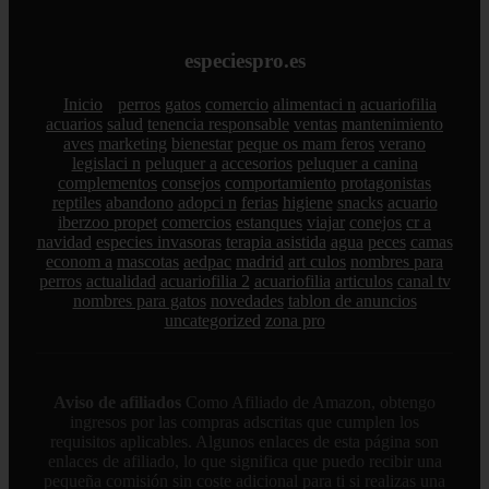
especiespro.es
Inicio
perros
gatos
comercio
alimentaci n
acuariofilia
acuarios
salud
tenencia responsable
ventas
mantenimiento
aves
marketing
bienestar
peque os mam feros
verano
legislaci n
peluquer a
accesorios
peluquer a canina
complementos
consejos
comportamiento
protagonistas
reptiles
abandono
adopci n
ferias
higiene
snacks
acuario
iberzoo propet
comercios
estanques
viajar
conejos
cr a
navidad
especies invasoras
terapia asistida
agua
peces
camas
econom a
mascotas
aedpac
madrid
art culos
nombres para
perros
actualidad
acuariofilia 2
acuariofilia
articulos
canal tv
nombres para gatos
novedades
tablon de anuncios
uncategorized
zona pro
Aviso de afiliados
Como Afiliado de Amazon, obtengo
ingresos por las compras adscritas que cumplen los
requisitos aplicables. Algunos enlaces de esta página son
enlaces de afiliado, lo que significa que puedo recibir una
pequeña comisión sin coste adicional para ti si realizas una