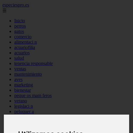
especiespro.es
☰
Inicio
perros
gatos
comercio
alimentaci n
acuariofilia
acuarios
salud
tenencia responsable
ventas
mantenimiento
aves
marketing
bienestar
peque os mam feros
verano
legislaci n
peluquer a
accesorios
peluquer a canina
complementos
consejos