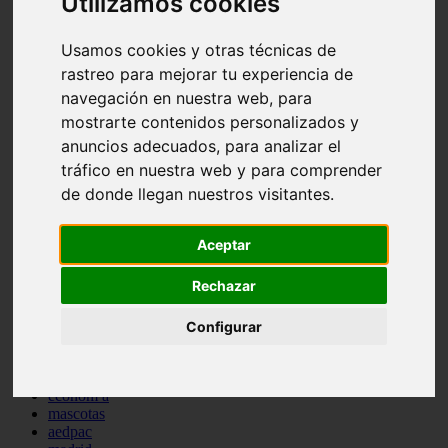
Utilizamos cookies
comportamiento
protagonistas
Usamos cookies y otras técnicas de
reptiles
abandono
rastreo para mejorar tu experiencia de
adopci n
navegación en nuestra web, para
ferias
mostrarte contenidos personalizados y
higiene
snacks
anuncios adecuados, para analizar el
acuario
tráfico en nuestra web y para comprender
iberzoo propet
de donde llegan nuestros visitantes.
comercios
estanques
viajar
Aceptar
conejos
cr a
Rechazar
navidad
especies invasoras
terapia asistida
Configurar
agua
peces
camas
econom a
mascotas
aedpac