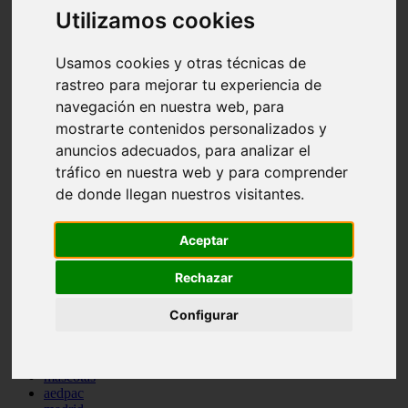
Utilizamos cookies
comportamiento
protagonistas
reptiles
Usamos cookies y otras técnicas de
abandono
adopci n
rastreo para mejorar tu experiencia de
ferias
navegación en nuestra web, para
higiene
mostrarte contenidos personalizados y
snacks
acuario
anuncios adecuados, para analizar el
iberzoo propet
tráfico en nuestra web y para comprender
comercios
de donde llegan nuestros visitantes.
estanques
viajar
conejos
Aceptar
cr a
navidad
Rechazar
especies invasoras
terapia asistida
agua
Configurar
peces
camas
econom a
mascotas
aedpac