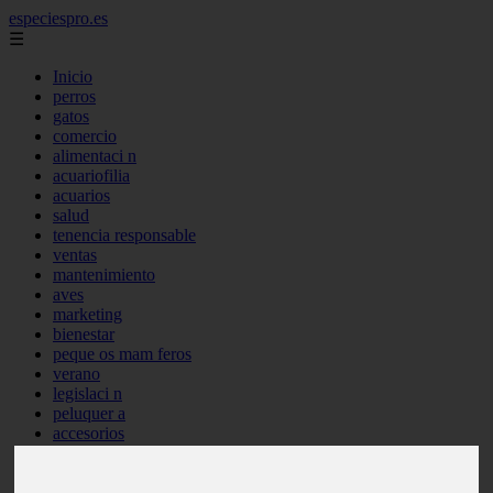
especiespro.es
☰
Inicio
perros
gatos
comercio
alimentaci n
acuariofilia
acuarios
salud
tenencia responsable
ventas
mantenimiento
aves
marketing
bienestar
peque os mam feros
verano
legislaci n
peluquer a
accesorios
peluquer a canina
complementos
consejos