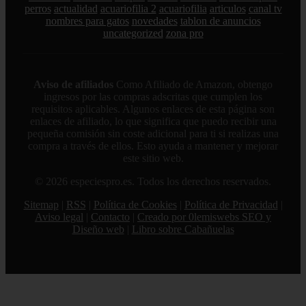
perros
actualidad
acuariofilia 2
acuariofilia
articulos
canal tv
nombres para gatos
novedades
tablon de anuncios
uncategorized
zona pro
Aviso de afiliados
Como Afiliado de Amazon, obtengo
ingresos por las compras adscritas que cumplen los
requisitos aplicables. Algunos enlaces de esta página son
enlaces de afiliado, lo que significa que puedo recibir una
pequeña comisión sin coste adicional para ti si realizas una
compra a través de ellos. Esto ayuda a mantener y mejorar
este sitio web.
© 2026 especiespro.es. Todos los derechos reservados.
Sitemap
|
RSS
|
Política de Cookies
|
Política de Privacidad
|
Aviso legal
|
Contacto
|
Creado por 0lemiswebs SEO y
Diseño web
|
Libro sobre Cabañuelas