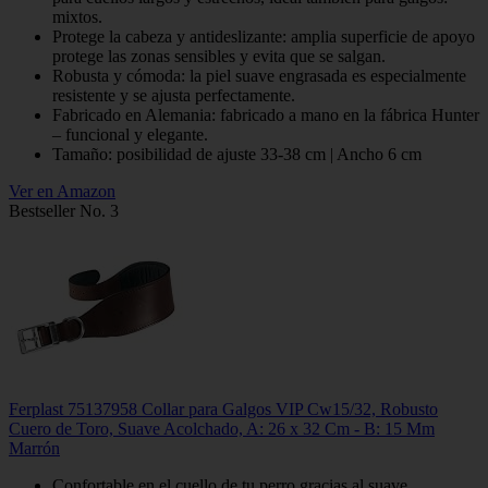
mixtos.
Protege la cabeza y antideslizante: amplia superficie de apoyo
protege las zonas sensibles y evita que se salgan.
Robusta y cómoda: la piel suave engrasada es especialmente
resistente y se ajusta perfectamente.
Fabricado en Alemania: fabricado a mano en la fábrica Hunter
– funcional y elegante.
Tamaño: posibilidad de ajuste 33-38 cm | Ancho 6 cm
Ver en Amazon
Bestseller No. 3
Ferplast 75137958 Collar para Galgos VIP Cw15/32, Robusto
Cuero de Toro, Suave Acolchado, A: 26 x 32 Cm - B: 15 Mm
Marrón
Confortable en el cuello de tu perro gracias al suave