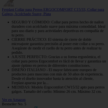
Ferplast Collar para Perros ERGOCOMFORT C15/33, Collar para
Galgos, Acolchado Suave, Plata
SEGURO Y CÓMODO: Collar para perros hecho de nailon
duradero con acolchado suave para máxima comodidad. Ideal
para uso diario y para actividades deportivas en compañía de
tu perro.
CIERRE PRÁCTICO: El sistema de cierre de doble
microajuste garantiza precisión al poner este collar a su perro.
Asegúrate de medir el cuello de tu perro antes de realizar tu
pedido.
AJUSTE PERFECTO: Gracias a su forma ergonómica, el
collar para perros Ergocomfort es fácil de llevar y garantiza un
ajuste óptimo en perros de diferentes constituciones.
DISEÑO ITALIANO - El mayor fabricante europeo de
productos para mascotas con más de 50 años de experiencia.
Desde el diseño innovador hasta la atención al cliente,
Ferplast apuesta por la...
MEDIDAS: Modelo Ergocomfort CW15/32 apto para perros
galgos. Tamaño del cuello: Mínimo 26 cm. Máximo 32 cm.
Ver en Amazon
Bestseller No. 5