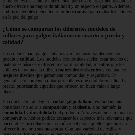
El nailon es resistente y ligero, ideal para uso diario, mientras que el
cuero ofrece una mayor durabilidad y un aspecto elegante. Además,
ambos materiales deben tener un
forro suave
para evitar irritaciones
en la piel del galgo.
¿Cómo se comparan los diferentes modelos de
collares para galgos italianos en cuanto a precio y
calidad?
Los collares para galgos italianos varían considerablemente en
precio
y
calidad
. Los modelos económicos suelen estar hechos de
materiales básicos y ofrecen menor durabilidad, mientras que los
collares de gama alta utilizan
materiales resistentes
y cuentan con
mejores diseños
que garantizan comodidad y seguridad. En
general, se recomienda optar por collares que equilibren calidad y
precio, priorizando aquellos que ofrecen un buen valor a largo
plazo.
En conclusión, al elegir el
collar galgo italiano
, es fundamental
considerar no solo la
composición
y el
diseño
, sino también la
comodidad
y
durabilidad
del producto. A través de nuestro análisis
comparativo, hemos podido destacar los aspectos más relevantes que
hacen de estos collares una opción ideal para aquellos que buscan
ofrecer lo mejor a sus
mascotas
. Con una variedad de estilos y
materiales disponibles en el mercado, cada dueño de un galgo