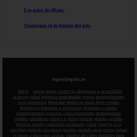
Los gatos de dEmo.
Trastornos en la higiene del gato
especiespro.es
Inicio
perros
gatos
comercio
alimentaci n
acuariofilia
acuarios
salud
tenencia responsable
ventas
mantenimiento
aves
marketing
bienestar
peque os mam feros
verano
legislaci n
peluquer a
accesorios
peluquer a canina
complementos
consejos
comportamiento
protagonistas
reptiles
abandono
adopci n
ferias
higiene
snacks
acuario
iberzoo propet
comercios
estanques
viajar
conejos
cr a
navidad
especies invasoras
terapia asistida
agua
peces
camas
econom a
mascotas
aedpac
madrid
art culos
nombres para