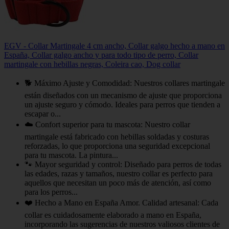
EGV - Collar Martingale 4 cm ancho, Collar galgo hecho a mano en
España, Collar galgo ancho y para todo tipo de perro, Collar
martingale con hebillas negras, Coleira cao, Dog collar
🐕 Máximo Ajuste y Comodidad: Nuestros collares martingale
están diseñados con un mecanismo de ajuste que proporciona
un ajuste seguro y cómodo. Ideales para perros que tienden a
escapar o...
☁️ Confort superior para tu mascota: Nuestro collar
martingale está fabricado con hebillas soldadas y costuras
reforzadas, lo que proporciona una seguridad excepcional
para tu mascota. La pintura...
🐾 Mayor seguridad y control: Diseñado para perros de todas
las edades, razas y tamaños, nuestro collar es perfecto para
aquellos que necesitan un poco más de atención, así como
para los perros...
❤️ Hecho a Mano en España Amor. Calidad artesanal: Cada
collar es cuidadosamente elaborado a mano en España,
incorporando las sugerencias de nuestros valiosos clientes de