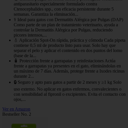
antiparasitario especialmente formulado contra
Ctenocephalides spp., con eficacia persistente durante 5
semanas. Garantiza la eliminación...
⚕️ Ideal para gatos con Dermatitis Alérgica por Pulgas (DAP)
Como parte de un plan de tratamiento veterinario, ayuda a
controlar la Dermatitis Alérgica por Pulgas, reduciendo
picores intensos,...
💧 Aplicación Spot-On rápida, práctica y cómoda Cada pipeta
contiene 0,5 ml de producto listo para usar. Solo hay que
separar el pelo y aplicar el contenido en dos puntos del lomo
(base de la...
🧴 Protección frente a garrapatas y reinfestaciones Actúa
frente a garrapatas ya presentes en el gato, eliminándolas en
un máximo de 7 días. Además, protege frente a Ixodes ricinus
durante 2...
🔒 Seguro y apto para gatos a partir de 2 meses y ≥1 kg Solo
uso externo. No aplicar en gatos enfermos, convalecientes o
con sensibilidad al fipronil o excipientes. Evita el contacto con
ojos,...
Ver en Amazon
Bestseller No. 2