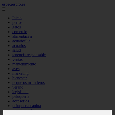
especiespro.es
☰
Inicio
perros
gatos
comercio
alimentaci n
acuariofilia
acuarios
salud
tenencia responsable
ventas
mantenimiento
aves
marketing
bienestar
peque os mam feros
verano
legislaci n
peluquer a
accesorios
peluquer a canina
complementos
consejos