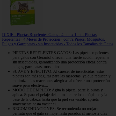
DIXIE - Pipetas Repelentes Gatos - 4 uds x 1 ml - Pipetas
Repelentes - 4 Meses de Protección - contra Piojos, Mosquitos,
Pulgas y Garrapatas - sin Insecticidas - Todos los Tamaños de Gatos
PIPETAS REPELENTES GATOS: Las pipetas repelentes
para gatos con Geraniol ofrecen una fuerte acción repelente
sin insecticidas, garantizando una protección eficaz contra
pulgas, garrapatas, mosquitos...
SUAVE Y EFECTIVO: Al carecer de insecticidas, estas
pipetas son más seguras para las mascotas, ya que reducen y
minimizan las reacciones alérgicas al ofrecer una protección
suave pero efectiva....
MODO DE EMPLEO: Agita la pipeta, parte la punta y
aplica. Separa el pelaje del animal entre los omóplatos y la
base de la cabeza hasta que la piel sea visible, aprieta
suavemente hasta vaciar el...
RECOMENDACIONES: Se recomienda no mojar ni
permitir que el gato se moje hasta pasados al menos 2 días