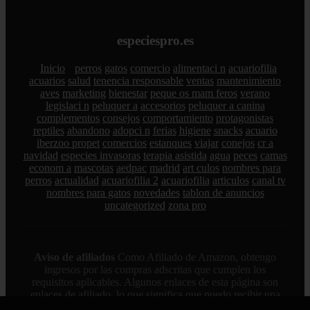
especiespro.es
Inicio
perros
gatos
comercio
alimentaci n
acuariofilia
acuarios
salud
tenencia responsable
ventas
mantenimiento
aves
marketing
bienestar
peque os mam feros
verano
legislaci n
peluquer a
accesorios
peluquer a canina
complementos
consejos
comportamiento
protagonistas
reptiles
abandono
adopci n
ferias
higiene
snacks
acuario
iberzoo propet
comercios
estanques
viajar
conejos
cr a
navidad
especies invasoras
terapia asistida
agua
peces
camas
econom a
mascotas
aedpac
madrid
art culos
nombres para
perros
actualidad
acuariofilia 2
acuariofilia
articulos
canal tv
nombres para gatos
novedades
tablon de anuncios
uncategorized
zona pro
Aviso de afiliados
Como Afiliado de Amazon, obtengo
ingresos por las compras adscritas que cumplen los
requisitos aplicables. Algunos enlaces de esta página son
enlaces de afiliado, lo que significa que puedo recibir una
pequeña comisión sin coste adicional para ti si realizas una