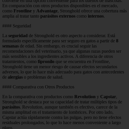
convierte en una opción conveniente para los dueños de mascotas.
En comparación con otros productos disponibles en el mercado,
como
Frontline
y
Advantage
, Stronghold ofrece una cobertura más
amplia al tratar tanto
parásitos externos
como
internos
.
#### Seguridad
La
seguridad
de Stronghold es otro aspecto a considerar. Está
formulado específicamente para ser seguro en gatos a partir de
8
semanas
de edad. Sin embargo, es crucial seguir las
recomendaciones del veterinario, ya que algunas razas pueden ser
más sensibles a los ingredientes activos. A diferencia de otros
tratamientos, como
fipronilo
que se encuentra en Frontline,
Stronghold tiene un menor riesgo de causar efectos secundarios
adversos, lo que lo hace más adecuado para gatos con antecedentes
de
alergias
o problemas de salud.
#### Comparativa con Otros Productos
En la comparativa con productos como
Revolution
y
Capstar
,
Stronghold se destaca por su capacidad de tratar múltiples tipos de
parásitos
. Revolution, aunque también es efectivo, carece de la
misma amplitud en el tratamiento de lombrices. Por otro lado,
Capstar actúa rápidamente contra las pulgas, pero no tiene efectos
residuales prolongados, lo que lo hace menos conveniente a largo
plazo.