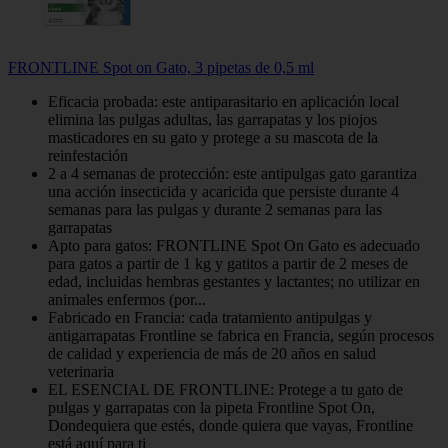
FRONTLINE Spot on Gato, 3 pipetas de 0,5 ml
Eficacia probada: este antiparasitario en aplicación local
elimina las pulgas adultas, las garrapatas y los piojos
masticadores en su gato y protege a su mascota de la
reinfestación
2 a 4 semanas de protección: este antipulgas gato garantiza
una acción insecticida y acaricida que persiste durante 4
semanas para las pulgas y durante 2 semanas para las
garrapatas
Apto para gatos: FRONTLINE Spot On Gato es adecuado
para gatos a partir de 1 kg y gatitos a partir de 2 meses de
edad, incluidas hembras gestantes y lactantes; no utilizar en
animales enfermos (por...
Fabricado en Francia: cada tratamiento antipulgas y
antigarrapatas Frontline se fabrica en Francia, según procesos
de calidad y experiencia de más de 20 años en salud
veterinaria
EL ESENCIAL DE FRONTLINE: Protege a tu gato de
pulgas y garrapatas con la pipeta Frontline Spot On,
Dondequiera que estés, donde quiera que vayas, Frontline
está aquí para ti