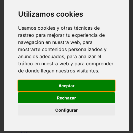
comportamiento
protagonistas
Utilizamos cookies
reptiles
abandono
adopci n
Usamos cookies y otras técnicas de
ferias
rastreo para mejorar tu experiencia de
higiene
navegación en nuestra web, para
snacks
acuario
mostrarte contenidos personalizados y
iberzoo propet
anuncios adecuados, para analizar el
comercios
tráfico en nuestra web y para comprender
estanques
viajar
de donde llegan nuestros visitantes.
conejos
cr a
navidad
Aceptar
especies invasoras
terapia asistida
Rechazar
agua
peces
Configurar
camas
econom a
mascotas
aedpac