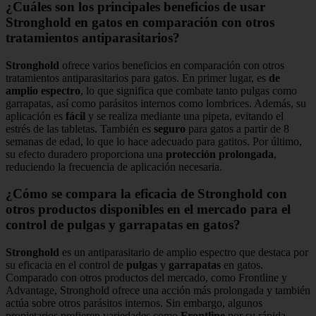
¿Cuáles son los principales beneficios de usar
Stronghold en gatos en comparación con otros
tratamientos antiparasitarios?
Stronghold
ofrece varios beneficios en comparación con otros
tratamientos antiparasitarios para gatos. En primer lugar, es
de
amplio espectro
, lo que significa que combate tanto pulgas como
garrapatas, así como parásitos internos como lombrices. Además, su
aplicación es
fácil
y se realiza mediante una pipeta, evitando el
estrés de las tabletas. También es
seguro
para gatos a partir de 8
semanas de edad, lo que lo hace adecuado para gatitos. Por último,
su efecto duradero proporciona una
protección prolongada
,
reduciendo la frecuencia de aplicación necesaria.
¿Cómo se compara la eficacia de Stronghold con
otros productos disponibles en el mercado para el
control de pulgas y garrapatas en gatos?
Stronghold
es un antiparasitario de amplio espectro que destaca por
su eficacia en el control de
pulgas
y
garrapatas
en gatos.
Comparado con otros productos del mercado, como Frontline y
Advantage, Stronghold ofrece una acción más prolongada y también
actúa sobre otros parásitos internos. Sin embargo, algunos
propietarios prefieren variedades como
Frontline
por su rápida