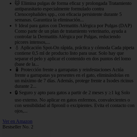
🐱 Elimina pulgas de forma eficaz y prolongada Tratamiento
antiparasitario especialmente formulado contra
Ctenocephalides spp., con eficacia persistente durante 5
semanas. Garantiza la eliminación...
⚕️ Ideal para gatos con Dermatitis Alérgica por Pulgas (DAP)
Como parte de un plan de tratamiento veterinario, ayuda a
controlar la Dermatitis Alérgica por Pulgas, reduciendo
picores intensos,...
💧 Aplicación Spot-On rápida, práctica y cómoda Cada pipeta
contiene 0,5 ml de producto listo para usar. Solo hay que
separar el pelo y aplicar el contenido en dos puntos del lomo
(base de la...
🧴 Protección frente a garrapatas y reinfestaciones Actúa
frente a garrapatas ya presentes en el gato, eliminándolas en
un máximo de 7 días. Además, protege frente a Ixodes ricinus
durante 2...
🔒 Seguro y apto para gatos a partir de 2 meses y ≥1 kg Solo
uso externo. No aplicar en gatos enfermos, convalecientes o
con sensibilidad al fipronil o excipientes. Evita el contacto con
ojos,...
Ver en Amazon
Bestseller No. 2