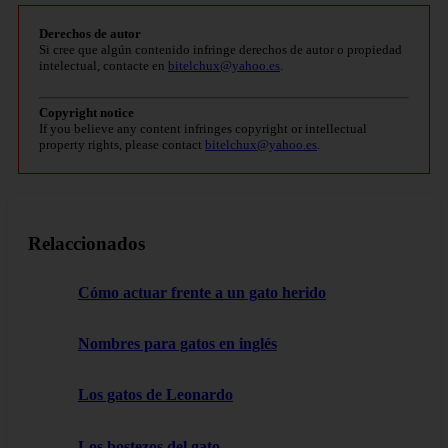
Derechos de autor
Si cree que algún contenido infringe derechos de autor o propiedad
intelectual, contacte en
bitelchux@yahoo.es
.
Copyright notice
If you believe any content infringes copyright or intellectual
property rights, please contact
bitelchux@yahoo.es
.
Relaccionados
Cómo actuar frente a un gato herido
Nombres para gatos en inglés
Los gatos de Leonardo
Los bostezos del gato.