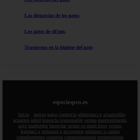
Las distancias de los gatos
Los gatos de dEmo.
Trastornos en la higiene del gato
especiespro.es
Inicio
perros
gatos
comercio
alimentaci n
acuariofilia
acuarios
salud
tenencia responsable
ventas
mantenimiento
aves
marketing
bienestar
peque os mam feros
verano
legislaci n
peluquer a
accesorios
peluquer a canina
complementos
consejos
comportamiento
protagonistas