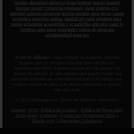
reptiles
abandono
adopci n
ferias
higiene
snacks
acuario
iberzoo propet
comercios
estanques
viajar
conejos
cr a
navidad
especies invasoras
terapia asistida
agua
peces
camas
econom a
mascotas
aedpac
madrid
art culos
nombres para
perros
actualidad
acuariofilia 2
acuariofilia
articulos
canal tv
nombres para gatos
novedades
tablon de anuncios
uncategorized
zona pro
Aviso de afiliados
Como Afiliado de Amazon, obtengo
ingresos por las compras adscritas que cumplen los
requisitos aplicables. Algunos enlaces de esta página son
enlaces de afiliado, lo que significa que puedo recibir una
pequeña comisión sin coste adicional para ti si realizas una
compra a través de ellos. Esto ayuda a mantener y mejorar
este sitio web.
© 2026 especiespro.es. Todos los derechos reservados.
Sitemap
|
RSS
|
Política de Cookies
|
Política de Privacidad
|
Aviso legal
|
Contacto
|
Creado por 0lemiswebs SEO y
Diseño web
|
Libro sobre Cabañuelas