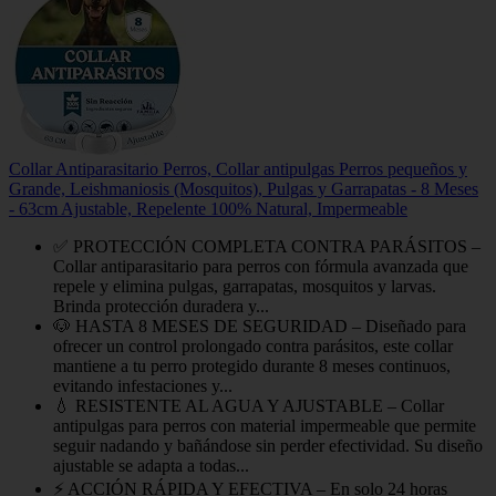
Collar Antiparasitario Perros, Collar antipulgas Perros pequeños y
Grande, Leishmaniosis (Mosquitos), Pulgas y Garrapatas - 8 Meses
- 63cm Ajustable, Repelente 100% Natural, Impermeable
✅ PROTECCIÓN COMPLETA CONTRA PARÁSITOS –
Collar antiparasitario para perros con fórmula avanzada que
repele y elimina pulgas, garrapatas, mosquitos y larvas.
Brinda protección duradera y...
🐶 HASTA 8 MESES DE SEGURIDAD – Diseñado para
ofrecer un control prolongado contra parásitos, este collar
mantiene a tu perro protegido durante 8 meses continuos,
evitando infestaciones y...
💧 RESISTENTE AL AGUA Y AJUSTABLE – Collar
antipulgas para perros con material impermeable que permite
seguir nadando y bañándose sin perder efectividad. Su diseño
ajustable se adapta a todas...
⚡ ACCIÓN RÁPIDA Y EFECTIVA – En solo 24 horas