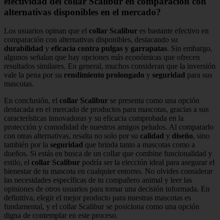
efectividad del collar Scalibur en comparación con
alternativas disponibles en el mercado?
Los usuarios opinan que el
collar Scalibur
es bastante efectivo en
comparación con alternativas disponibles, destacando su
durabilidad
y
eficacia contra pulgas y garrapatas
. Sin embargo,
algunos señalan que hay opciones más económicas que ofrecen
resultados similares. En general, muchos consideran que la inversión
vale la pena por su
rendimiento prolongado
y
seguridad
para sus
mascotas.
En conclusión, el
collar Scalibur
se presenta como una opción
destacada en el mercado de productos para mascotas, gracias a sus
características innovadoras y su eficacia comprobada en la
protección y comodidad de nuestros amigos peludos. Al compararlo
con otras alternativas, resalta no solo por su
calidad
y
diseño
, sino
también por la
seguridad
que brinda tanto a mascotas como a
dueños. Si estás en busca de un collar que combine funcionalidad y
estilo, el
collar Scalibur
podría ser la elección ideal para asegurar el
bienestar de tu mascota en cualquier entorno. No olvides considerar
las necesidades específicas de tu compañero animal y leer las
opiniones de otros usuarios para tomar una decisión informada. En
definitiva, elegir el mejor producto para nuestras mascotas es
fundamental, y el collar Scalibur se posiciona como una opción
digna de contemplar en este proceso.