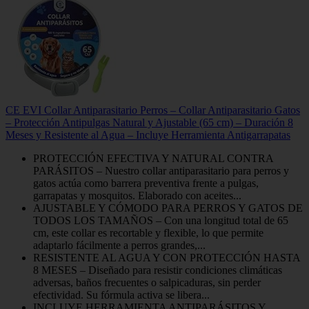
CE EVI Collar Antiparasitario Perros – Collar Antiparasitario Gatos
– Protección Antipulgas Natural y Ajustable (65 cm) – Duración 8
Meses y Resistente al Agua – Incluye Herramienta Antigarrapatas
PROTECCIÓN EFECTIVA Y NATURAL CONTRA
PARÁSITOS – Nuestro collar antiparasitario para perros y
gatos actúa como barrera preventiva frente a pulgas,
garrapatas y mosquitos. Elaborado con aceites...
AJUSTABLE Y CÓMODO PARA PERROS Y GATOS DE
TODOS LOS TAMAÑOS – Con una longitud total de 65
cm, este collar es recortable y flexible, lo que permite
adaptarlo fácilmente a perros grandes,...
RESISTENTE AL AGUA Y CON PROTECCIÓN HASTA
8 MESES – Diseñado para resistir condiciones climáticas
adversas, baños frecuentes o salpicaduras, sin perder
efectividad. Su fórmula activa se libera...
INCLUYE HERRAMIENTA ANTIPARÁSITOS Y