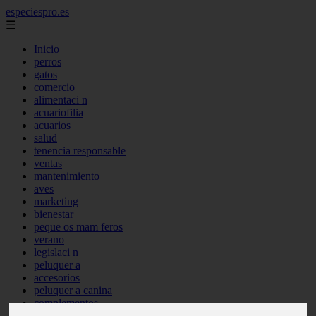
especiespro.es
☰
Inicio
perros
gatos
comercio
alimentaci n
acuariofilia
acuarios
salud
tenencia responsable
ventas
mantenimiento
aves
marketing
bienestar
peque os mam feros
verano
legislaci n
peluquer a
accesorios
peluquer a canina
complementos
consejos