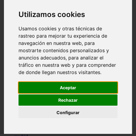
comportamiento
protagonistas
Utilizamos cookies
reptiles
abandono
adopci n
Usamos cookies y otras técnicas de
ferias
rastreo para mejorar tu experiencia de
higiene
navegación en nuestra web, para
snacks
acuario
mostrarte contenidos personalizados y
iberzoo propet
anuncios adecuados, para analizar el
comercios
tráfico en nuestra web y para comprender
estanques
viajar
de donde llegan nuestros visitantes.
conejos
cr a
navidad
Aceptar
especies invasoras
terapia asistida
Rechazar
agua
peces
Configurar
camas
econom a
mascotas
aedpac