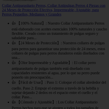
Collar Antiparasitario Perros, Collar Antipulgas Perros 4 Piezas con
24 Meses de Protección Efectiva, Impermeable, Ajustable, para
Perros Pequeños, Medianos y Grandes
👍 【100% Natural】: Nuestro Collar Antiparasitario Perros
está elaborado con aceites esenciales 100% naturales y caucho
flexible. Creado como un tratamiento de pulgas seguro y
saludable para...
👍 【24 Meses de Protección】: Nuestros collares de pulgas
para perros para garantizar una protección de 24 meses, estos
collares de pulgas para perros duraderos están diseñados con
una...
👍 【Olor Impermeable y Agradable】: El collar perro
antiparasitario de pulgas también está diseñado con
capacidades resistentes al agua, por lo que su perro puede
ponerlo sin preocupación...
👍 【Fácil de Usar】: Paso 1: Coloque el collar alrededor del
cuello. Paso 2: Empuje el extremo a través de la hebilla y
sujetar dejando 2 dedos en el espacio entre el cuello y el
collar. Paso...
👍 【Cómodo y Ajustable】: Los Collar Antiparasitario
Perros hechos para que se ajusten a todos los tamaños de