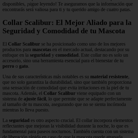
disponibles, ¡sigue leyendo! Te aseguramos que la información que
encontrarás será valiosa para ti y tu querido amigo de cuatro patas.
Collar Scalibur: El Mejor Aliado para la
Seguridad y Comodidad de tu Mascota
El
Collar Scalibur
se ha posicionado como uno de los mejores
productos para
mascotas
en el mercado actual, destacando por su
enfoque en la
seguridad
y
comodidad
. Este collar no es solo un
accesorio, sino una herramienta esencial para el bienestar de tu
perro
o
gato
.
Una de sus características más notables es su
material resistente
,
que no solo garantiza la durabilidad, sino que también proporciona
una sensación de comodidad que evita irritaciones en la piel de tu
mascota. Además, el
Collar Scalibur
viene equipado con un
sistema de
ajuste fácil
, lo que permite que se adapte perfectamente
al tamaño de tu mascota, asegurando que no se sienta incómoda
mientras lo lleva puesto.
La
seguridad
es otro aspecto crucial. El collar incorpora elementos
reflectantes que mejoran la visibilidad durante la noche, lo que es
fundamental para paseos nocturnos. También cuenta con un sistema
de liberación rápida en caso de que la mascota quede atrapada,