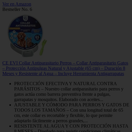
Ver en Amazon
Bestseller No. 6
CE EVI Collar Antiparasitario Perros – Collar Antiparasitario Gatos
– Protección Antipulgas Natural y Ajustable (65 cm) – Duración 8
Meses y Resistente al Agua – Incluye Herramienta Antigarrapatas
PROTECCIÓN EFECTIVA Y NATURAL CONTRA
PARÁSITOS – Nuestro collar antiparasitario para perros y
gatos actúa como barrera preventiva frente a pulgas,
garrapatas y mosquitos. Elaborado con aceites...
AJUSTABLE Y CÓMODO PARA PERROS Y GATOS DE
TODOS LOS TAMAÑOS – Con una longitud total de 65
cm, este collar es recortable y flexible, lo que permite
adaptarlo fácilmente a perros grandes,...
RESISTENTE AL AGUA Y CON PROTECCIÓN HASTA
8 MESES – Diseñado para resistir condiciones climáticas