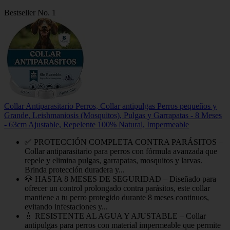
Bestseller No. 1
Collar Antiparasitario Perros, Collar antipulgas Perros pequeños y
Grande, Leishmaniosis (Mosquitos), Pulgas y Garrapatas - 8 Meses
- 63cm Ajustable, Repelente 100% Natural, Impermeable
✅ PROTECCIÓN COMPLETA CONTRA PARÁSITOS –
Collar antiparasitario para perros con fórmula avanzada que
repele y elimina pulgas, garrapatas, mosquitos y larvas.
Brinda protección duradera y...
🐶 HASTA 8 MESES DE SEGURIDAD – Diseñado para
ofrecer un control prolongado contra parásitos, este collar
mantiene a tu perro protegido durante 8 meses continuos,
evitando infestaciones y...
💧 RESISTENTE AL AGUA Y AJUSTABLE – Collar
antipulgas para perros con material impermeable que permite