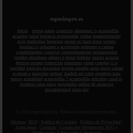
especiespro.es
Inicio
perros
gatos
comercio
alimentaci n
acuariofilia
acuarios
salud
tenencia responsable
ventas
mantenimiento
aves
marketing
bienestar
peque os mam feros
verano
legislaci n
peluquer a
accesorios
peluquer a canina
complementos
consejos
comportamiento
protagonistas
reptiles
abandono
adopci n
ferias
higiene
snacks
acuario
iberzoo propet
comercios
estanques
viajar
conejos
cr a
navidad
especies invasoras
terapia asistida
agua
peces
camas
econom a
mascotas
aedpac
madrid
art culos
nombres para
perros
actualidad
acuariofilia 2
acuariofilia
articulos
canal tv
nombres para gatos
novedades
tablon de anuncios
uncategorized
zona pro
© 2026 especiespro.es. Todos los derechos reservados.
Sitemap
|
RSS
|
Política de Cookies
|
Política de Privacidad
|
Aviso legal
|
Contacto
|
Creado por 0lemiswebs SEO y
Diseño web
|
Libro sobre Cabañuelas