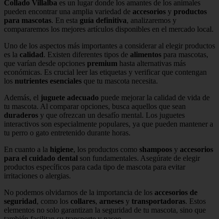
Collado Villalba
es un lugar donde los amantes de los animales
pueden encontrar una amplia variedad de
accesorios
y
productos
para mascotas
. En esta
guía definitiva
, analizaremos y
compararemos los mejores artículos disponibles en el mercado local.
Uno de los aspectos más importantes a considerar al elegir productos
es la
calidad
. Existen diferentes tipos de
alimentos
para mascotas,
que varían desde opciones
premium
hasta alternativas más
económicas. Es crucial leer las etiquetas y verificar que contengan
los
nutrientes esenciales
que tu mascota necesita.
Además, el
juguete adecuado
puede mejorar la calidad de vida de
tu mascota. Al comparar opciones, busca aquellos que sean
duraderos
y que ofrezcan un desafío mental. Los juguetes
interactivos son especialmente populares, ya que pueden mantener a
tu perro o gato entretenido durante horas.
En cuanto a la
higiene
, los productos como
shampoos
y
accesorios
para el cuidado dental
son fundamentales. Asegúrate de elegir
productos específicos para cada tipo de mascota para evitar
irritaciones o alergias.
No podemos olvidarnos de la importancia de los
accesorios de
seguridad
, como los
collares
,
arneses
y
transportadoras
. Estos
elementos no solo garantizan la seguridad de tu mascota, sino que
también facilitan su transporte y paseo.