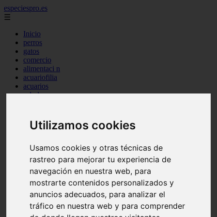
especiespro.es
☰
Inicio
perros
gatos
comercio
alimentaci n
acuariofilia
acuarios
salud
tenencia responsable
ventas
mantenimiento
Utilizamos cookies
aves
marketing
bienestar
Usamos cookies y otras técnicas de
peque os mam feros
rastreo para mejorar tu experiencia de
verano
navegación en nuestra web, para
legislaci n
peluquer a
mostrarte contenidos personalizados y
accesorios
anuncios adecuados, para analizar el
peluquer a canina
tráfico en nuestra web y para comprender
complementos
consejos