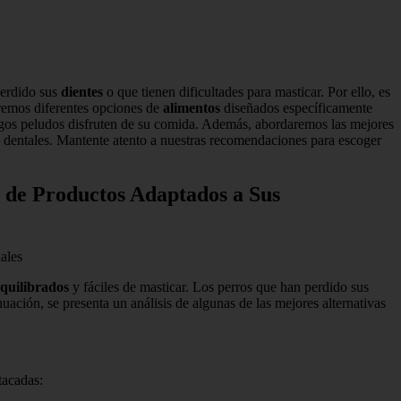
perdido sus
dientes
o que tienen dificultades para masticar. Por ello, es
aremos diferentes opciones de
alimentos
diseñados específicamente
migos peludos disfruten de su comida. Además, abordaremos las mejores
s dentales. Mantente atento a nuestras recomendaciones para escoger
 de Productos Adaptados a Sus
ales
quilibrados
y fáciles de masticar. Los perros que han perdido sus
nuación, se presenta un análisis de algunas de las mejores alternativas
tacadas: