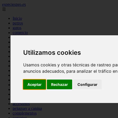
especiespro.es
☰
Inicio
perros
gatos
comercio
alimentaci n
acuariofilia
acuarios
Utilizamos cookies
salud
tenencia responsable
ventas
Usamos cookies y otras técnicas de rastreo pa
mantenimiento
aves
anuncios adecuados, para analizar el tráfico e
marketing
bienestar
Aceptar
Rechazar
Configurar
peque os mam feros
verano
legislaci n
peluquer a
accesorios
peluquer a canina
complementos
consejos