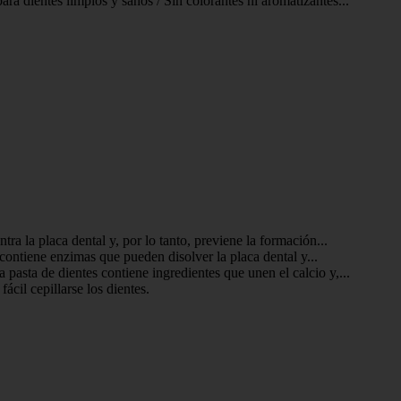
a dientes limpios y sanos / Sin colorantes ni aromatizantes...
ra la placa dental y, por lo tanto, previene la formación...
 contiene enzimas que pueden disolver la placa dental y...
pasta de dientes contiene ingredientes que unen el calcio y,...
ácil cepillarse los dientes.