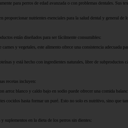
camente para perros de edad avanzada o con problemas dentales. Sus te
n proporcionar nutrientes esenciales para la salud dental y general de los
oductos están diseñados para ser fácilmente consumibles:
 carnes y vegetales, este alimento ofrece una consistencia adecuada pa
roteínas y está hecho con ingredientes naturales, libre de subproductos c
as recetas incluyen:
n arroz blanco y caldo bajo en sodio puede ofrecer una comida balance
es cocidos hasta formar un puré. Esto no solo es nutritivo, sino que tam
s
y suplementos en la dieta de los perros sin dientes: