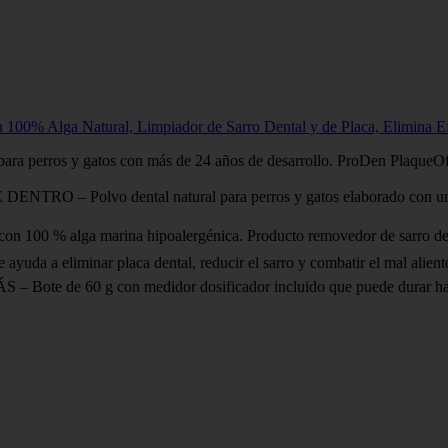
100% Alga Natural, Limpiador de Sarro Dental y de Placa, Elimina Ef
perros y gatos con más de 24 años de desarrollo. ProDen PlaqueOff 
lvo dental natural para perros y gatos elaborado con una varied
lga marina hipoalergénica. Producto removedor de sarro dental sin 
iminar placa dental, reducir el sarro y combatir el mal aliento boca.
 60 g con medidor dosificador incluido que puede durar hasta 6