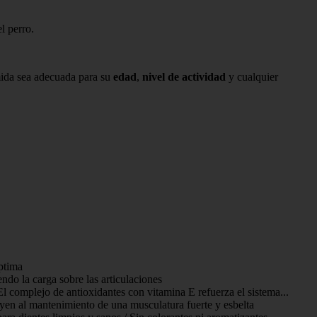
l perro.
mida sea adecuada para su
edad
,
nivel de actividad
y cualquier
ptima
ndo la carga sobre las articulaciones
l complejo de antioxidantes con vitamina E refuerza el sistema...
buyen al mantenimiento de una musculatura fuerte y esbelta