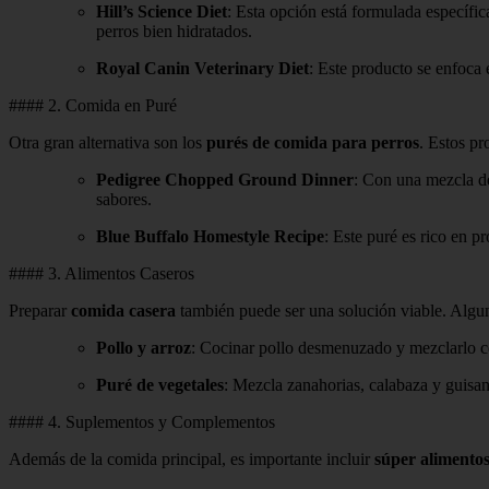
Hill’s Science Diet
: Esta opción está formulada específi
perros bien hidratados.
Royal Canin Veterinary Diet
: Este producto se enfoca e
#### 2. Comida en Puré
Otra gran alternativa son los
purés de comida para perros
. Estos pr
Pedigree Chopped Ground Dinner
: Con una mezcla de
sabores.
Blue Buffalo Homestyle Recipe
: Este puré es rico en p
#### 3. Alimentos Caseros
Preparar
comida casera
también puede ser una solución viable. Algun
Pollo y arroz
: Cocinar pollo desmenuzado y mezclarlo co
Puré de vegetales
: Mezcla zanahorias, calabaza y guisant
#### 4. Suplementos y Complementos
Además de la comida principal, es importante incluir
súper alimento