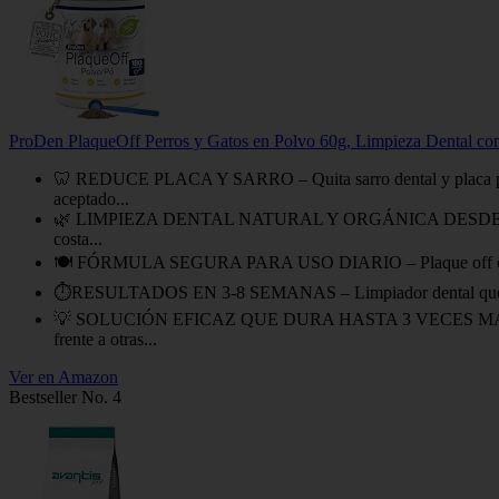
ProDen PlaqueOff Perros y Gatos en Polvo 60g, Limpieza Dental con 
🦷 REDUCE PLACA Y SARRO – Quita sarro dental y placa para 
aceptado...
🌿 LIMPIEZA DENTAL NATURAL Y ORGÁNICA DESDE DENTRO – Po
costa...
🍽️ FÓRMULA SEGURA PARA USO DIARIO – Plaque off con 100 % a
⏱️RESULTADOS EN 3-8 SEMANAS – Limpiador dental que ayuda a el
💡 SOLUCIÓN EFICAZ QUE DURA HASTA 3 VECES MÁS – Bote de
frente a otras...
Ver en Amazon
Bestseller No. 4