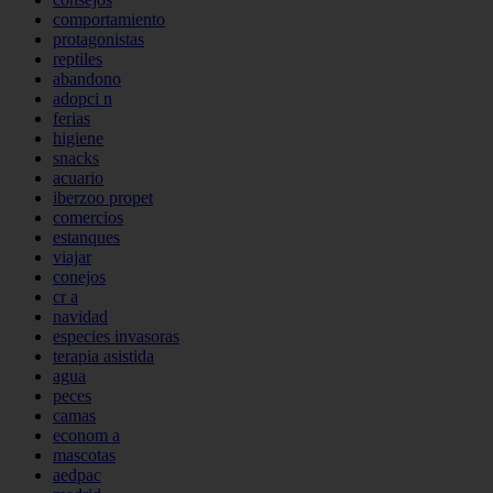
comportamiento
protagonistas
reptiles
abandono
adopci n
ferias
higiene
snacks
acuario
iberzoo propet
comercios
estanques
viajar
conejos
cr a
navidad
especies invasoras
terapia asistida
agua
peces
camas
econom a
mascotas
aedpac