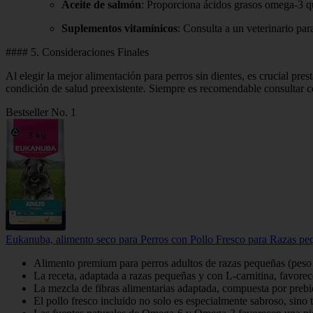
Aceite de salmón
: Proporciona ácidos grasos omega-3 que
Suplementos vitamínicos
: Consulta a un veterinario pa
#### 5. Consideraciones Finales
Al elegir la mejor alimentación para perros sin dientes, es crucial pres
condición de salud preexistente. Siempre es recomendable consultar 
Bestseller No. 1
Eukanuba, alimento seco para Perros con Pollo Fresco para Razas pe
Alimento premium para perros adultos de razas pequeñas (peso 
La receta, adaptada a razas pequeñas y con L-carnitina, favorec
La mezcla de fibras alimentarias adaptada, compuesta por prebió
El pollo fresco incluido no solo es especialmente sabroso, sino 