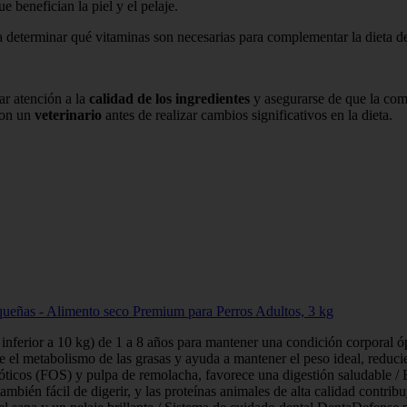
 benefician la piel y el pelaje.
ra determinar qué vitaminas son necesarias para complementar la dieta de
tar atención a la
calidad de los ingredientes
y asegurarse de que la co
con un
veterinario
antes de realizar cambios significativos en la dieta.
queñas - Alimento seco Premium para Perros Adultos, 3 kg
inferior a 10 kg) de 1 a 8 años para mantener una condición corporal ó
e el metabolismo de las grasas y ayuda a mantener el peso ideal, reducie
ticos (FOS) y pulpa de remolacha, favorece una digestión saludable / E
también fácil de digerir, y las proteínas animales de alta calidad contri