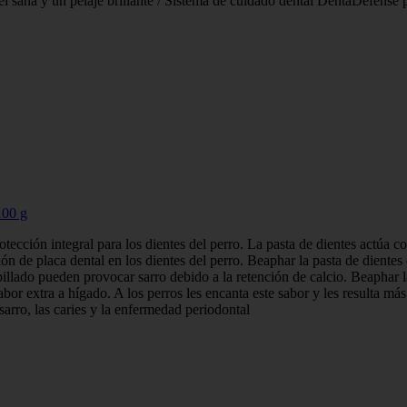
ana y un pelaje brillante / Sistema de cuidado dental DentaDefense par
100 g
cción integral para los dientes del perro. La pasta de dientes actúa cont
ón de placa dental en los dientes del perro. Beaphar la pasta de dientes
llado pueden provocar sarro debido a la retención de calcio. Beaphar la 
r extra a hígado. A los perros les encanta este sabor y les resulta más f
 sarro, las caries y la enfermedad periodontal