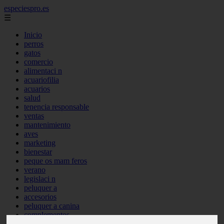
especiespro.es
☰
Inicio
perros
gatos
comercio
alimentaci n
acuariofilia
acuarios
salud
tenencia responsable
ventas
mantenimiento
aves
marketing
bienestar
peque os mam feros
verano
legislaci n
peluquer a
accesorios
peluquer a canina
complementos
consejos