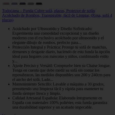
Todocama – Funda Cubre sofá, plazas, Protector de sofás
Acolchado de Rombos, Transpirable, fácil de Limpiar, (Rosa, sofá 4
plazas)
Acolchado por Ultrasonido y Diseño Sofisticado:
Experimenta una comodidad excepcional y un diseño
moderno con el exclusivo acolchado por ultrasonido y el
elegante dibujo de rombos, perfecto para...
Protección Integral y Práctica: Protege tu sofá de manchas,
derrames y desgaste diario, haciendo de esta funda la opción
ideal para hogares con mascotas y niños, combinando estilo
y...
Ajuste Preciso y Versátil: Compruebe bien su Chaise longue.
Tenga en cuenta que debe medir su sofá sin contar los
reposabrazos, las medidas disponibles son 200 y 240cm para
el ancho del sofá. Lado...
Mantenimiento Sencillo: Lavable a máquina a 30 grados,
permitiendo una limpieza fácil y rápida para mantener tu
funda siempre fresca y limpia.
Calidad Artesanal Española: Elaborada íntegramente en
España con materiales 100% poliéster, esta funda garantiza
una durabilidad superior y un acabado impecable.