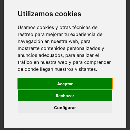
comportamiento
protagonistas
Utilizamos cookies
reptiles
abandono
adopci n
Usamos cookies y otras técnicas de
ferias
rastreo para mejorar tu experiencia de
higiene
navegación en nuestra web, para
snacks
acuario
mostrarte contenidos personalizados y
iberzoo propet
anuncios adecuados, para analizar el
comercios
tráfico en nuestra web y para comprender
estanques
viajar
de donde llegan nuestros visitantes.
conejos
cr a
navidad
Aceptar
especies invasoras
terapia asistida
Rechazar
agua
peces
Configurar
camas
econom a
mascotas
aedpac