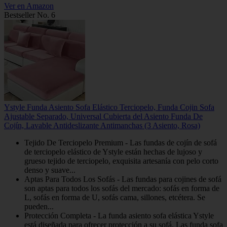
Ver en Amazon
Bestseller No. 6
Ystyle Funda Asiento Sofa Elástico Terciopelo, Funda Cojin Sofa
Ajustable Separado, Universal Cubierta del Asiento Funda De
Cojín, Lavable Antideslizante Antimanchas (3 Asiento, Rosa)
Tejido De Terciopelo Premium - Las fundas de cojín de sofá
de terciopelo elástico de Ystyle están hechas de lujoso y
grueso tejido de terciopelo, exquisita artesanía con pelo corto
denso y suave...
Aptas Para Todos Los Sofás - Las fundas para cojines de sofá
son aptas para todos los sofás del mercado: sofás en forma de
L, sofás en forma de U, sofás cama, sillones, etcétera. Se
pueden...
Protección Completa - La funda asiento sofa elástica Ystyle
está diseñada para ofrecer protección a su sofá. Las funda sofa