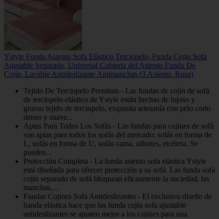
Ystyle Funda Asiento Sofa Elástico Terciopelo, Funda Cojin Sofa
Ajustable Separado, Universal Cubierta del Asiento Funda De
Cojín, Lavable Antideslizante Antimanchas (3 Asiento, Rosa)
Tejido De Terciopelo Premium - Las fundas de cojín de sofá
de terciopelo elástico de Ystyle están hechas de lujoso y
grueso tejido de terciopelo, exquisita artesanía con pelo corto
denso y suave...
Aptas Para Todos Los Sofás - Las fundas para cojines de sofá
son aptas para todos los sofás del mercado: sofás en forma de
L, sofás en forma de U, sofás cama, sillones, etcétera. Se
pueden...
Protección Completa - La funda asiento sofa elástica Ystyle
está diseñada para ofrecer protección a su sofá. Las funda sofa
cojin separado de sofá bloquean eficazmente la suciedad, las
manchas,...
Fundas Cojines Sofa Antideslizantes - El exclusivo diseño de
banda elástica hace que las funda cojin sofa ajustable
antideslizantes se ajusten mejor a los cojines para una