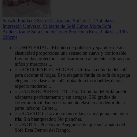
Surwin Funda de Sofá Elástica para Sofá de 1 2 3 4 plazas,
Impresión Universal Cubierta de Sofá Cubre Moda Sofá
Antideslizante Sofa Couch Cover Protector (Rosa,3 plazas - 190-
230cm)
> ->MATERIAL - El tejido de poliéster y spandex de alta
elasticidad proporciona una sensación suave y confortable.
Los fundas protectoras antiácaros son altamente seguras para
niños y mascotas....
> ->DECORAR EL HOGAR - Utiliza la cubierta del sofá
para decorar el hogar. Esta elegante funda de sofá de agrega
elegancia y clase a tu sofá, dotando a tus muebles de un
aspecto moderno...
> ->AJUSTE PERFECTO - Esta Cubierta del Sofá puede
adaptarse perfectamente y sin arrugas, 360 grados de
cobertura total. Buen estiramiento elástico alrededor de la
parte inferior. Cubre...
> ->LAVADO - Lavar a mano o lavar a máquina con agua
fría; Sin blanqueador; No planchar.
> ->NOTA - Por Favor, Asegurese de que su Tamano del
Sofa Esta Dentro del Rango.