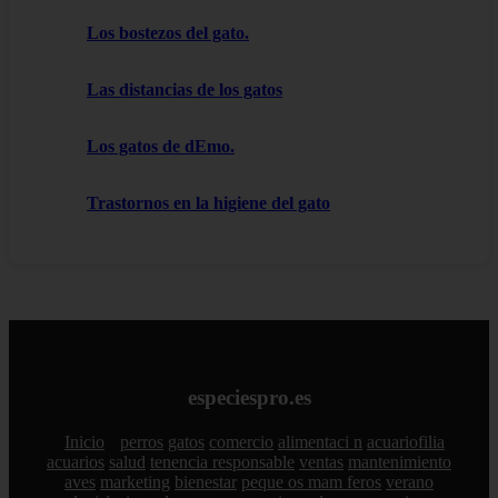
Los bostezos del gato.
Las distancias de los gatos
Los gatos de dEmo.
Trastornos en la higiene del gato
especiespro.es
Inicio
perros
gatos
comercio
alimentaci n
acuariofilia
acuarios
salud
tenencia responsable
ventas
mantenimiento
aves
marketing
bienestar
peque os mam feros
verano