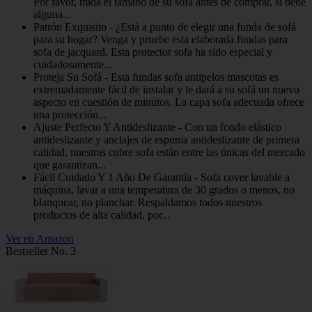
Por favor, mida el tamaño de su sofá antes de comprar, si tiene
alguna...
Patrón Exquisito - ¿Está a punto de elegir una funda de sofá
para su hogar? Venga y pruebe esta elaborada fundas para
sofa de jacquard. Esta protector sofa ha sido especial y
cuidadosamente...
Proteja Su Sofá - Esta fundas sofa antipelos mascotas es
extremadamente fácil de instalar y le dará a su sofá un nuevo
aspecto en cuestión de minutos. La capa sofa adecuada ofrece
una protección...
Ajuste Perfecto Y Antideslizante - Con un fondo elástico
antideslizante y anclajes de espuma antideslizante de primera
calidad, nuestras cubre sofa están entre las únicas del mercado
que garantizan...
Fácil Cuidado Y 1 Año De Garantía - Sofa cover lavable a
máquina, lavar a una temperatura de 30 grados o menos, no
blanquear, no planchar. Respaldamos todos nuestros
productos de alta calidad, por...
Ver en Amazon
Bestseller No. 3