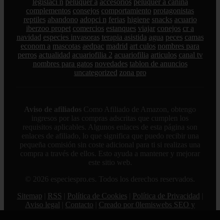
legislaci n
peluquer a
accesorios
peluquer a canina
complementos
consejos
comportamiento
protagonistas
reptiles
abandono
adopci n
ferias
higiene
snacks
acuario
iberzoo propet
comercios
estanques
viajar
conejos
cr a
navidad
especies invasoras
terapia asistida
agua
peces
camas
econom a
mascotas
aedpac
madrid
art culos
nombres para
perros
actualidad
acuariofilia 2
acuariofilia
articulos
canal tv
nombres para gatos
novedades
tablon de anuncios
uncategorized
zona pro
Aviso de afiliados
Como Afiliado de Amazon, obtengo
ingresos por las compras adscritas que cumplen los
requisitos aplicables. Algunos enlaces de esta página son
enlaces de afiliado, lo que significa que puedo recibir una
pequeña comisión sin coste adicional para ti si realizas una
compra a través de ellos. Esto ayuda a mantener y mejorar
este sitio web.
© 2026 especiespro.es. Todos los derechos reservados.
Sitemap
|
RSS
|
Política de Cookies
|
Política de Privacidad
|
Aviso legal
|
Contacto
|
Creado por 0lemiswebs SEO y
Diseño web
|
Libro sobre Cabañuelas