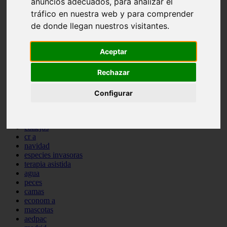
anuncios adecuados, para analizar el
comportamiento
tráfico en nuestra web y para comprender
protagonistas
de donde llegan nuestros visitantes.
reptiles
abandono
adopci n
Aceptar
ferias
higiene
Rechazar
snacks
acuario
iberzoo propet
Configurar
comercios
estanques
viajar
conejos
cr a
navidad
especies invasoras
terapia asistida
agua
peces
camas
econom a
mascotas
aedpac