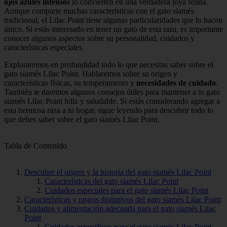
ojos azules intensos
lo convierten en una verdadera joya felina.
Aunque comparte muchas características con el gato siamés
tradicional, el Lilac Point tiene algunas particularidades que lo hacen
único. Si estás interesado en tener un gato de esta raza, es importante
conocer algunos aspectos sobre su personalidad, cuidados y
características especiales.
Exploraremos en profundidad todo lo que necesitas saber sobre el
gato siamés Lilac Point. Hablaremos sobre su origen y
características físicas, su temperamento y
necesidades de cuidado
.
También te daremos algunos consejos útiles para mantener a tu gato
siamés Lilac Point feliz y saludable. Si estás considerando agregar a
esta hermosa raza a tu hogar, sigue leyendo para descubrir todo lo
que debes saber sobre el gato siamés Lilac Point.
Tabla de Contenido
Descubre el origen y la historia del gato siamés Lilac Point
Características del gato siamés Lilac Point
Cuidados especiales para el gato siamés Lilac Point
Características y rasgos distintivos del gato siamés Lilac Point
Cuidados y alimentación adecuada para el gato siamés Lilac
Point
Cuidados específicos para el gato siamés Lilac Point