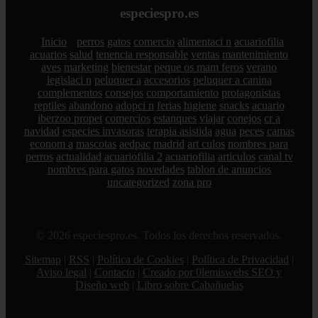
especiespro.es
Inicio
perros
gatos
comercio
alimentaci n
acuariofilia
acuarios
salud
tenencia responsable
ventas
mantenimiento
aves
marketing
bienestar
peque os mam feros
verano
legislaci n
peluquer a
accesorios
peluquer a canina
complementos
consejos
comportamiento
protagonistas
reptiles
abandono
adopci n
ferias
higiene
snacks
acuario
iberzoo propet
comercios
estanques
viajar
conejos
cr a
navidad
especies invasoras
terapia asistida
agua
peces
camas
econom a
mascotas
aedpac
madrid
art culos
nombres para
perros
actualidad
acuariofilia 2
acuariofilia
articulos
canal tv
nombres para gatos
novedades
tablon de anuncios
uncategorized
zona pro
© 2026 especiespro.es. Todos los derechos reservados.
Sitemap
|
RSS
|
Política de Cookies
|
Política de Privacidad
|
Aviso legal
|
Contacto
|
Creado por 0lemiswebs SEO y
Diseño web
|
Libro sobre Cabañuelas