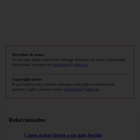
Derechos de autor
Si cree que algún contenido infringe derechos de autor o propiedad
intelectual, contacte en
bitelchux@yahoo.es
.
Copyright notice
If you believe any content infringes copyright or intellectual
property rights, please contact
bitelchux@yahoo.es
.
Relaccionados
Cómo actuar frente a un gato herido