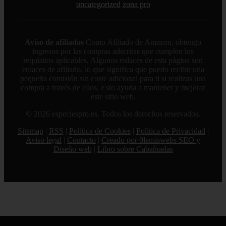
uncategorized
zona pro
Aviso de afiliados
Como Afiliado de Amazon, obtengo
ingresos por las compras adscritas que cumplen los
requisitos aplicables. Algunos enlaces de esta página son
enlaces de afiliado, lo que significa que puedo recibir una
pequeña comisión sin coste adicional para ti si realizas una
compra a través de ellos. Esto ayuda a mantener y mejorar
este sitio web.
© 2026 especiespro.es. Todos los derechos reservados.
Sitemap
|
RSS
|
Política de Cookies
|
Política de Privacidad
|
Aviso legal
|
Contacto
|
Creado por 0lemiswebs SEO y
Diseño web
|
Libro sobre Cabañuelas