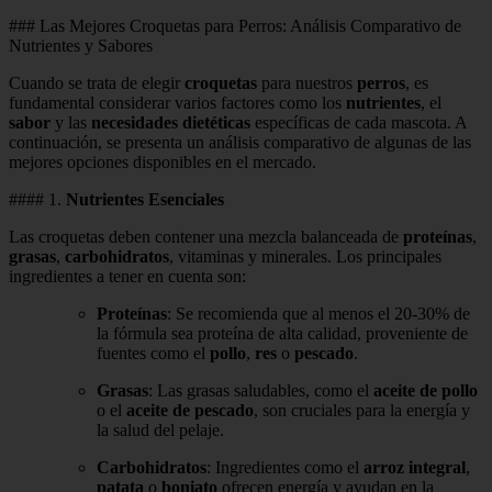
### Las Mejores Croquetas para Perros: Análisis Comparativo de
Nutrientes y Sabores
Cuando se trata de elegir
croquetas
para nuestros
perros
, es
fundamental considerar varios factores como los
nutrientes
, el
sabor
y las
necesidades dietéticas
específicas de cada mascota. A
continuación, se presenta un análisis comparativo de algunas de las
mejores opciones disponibles en el mercado.
#### 1.
Nutrientes Esenciales
Las croquetas deben contener una mezcla balanceada de
proteínas
,
grasas
,
carbohidratos
, vitaminas y minerales. Los principales
ingredientes a tener en cuenta son:
Proteínas
: Se recomienda que al menos el 20-30% de
la fórmula sea proteína de alta calidad, proveniente de
fuentes como el
pollo
,
res
o
pescado
.
Grasas
: Las grasas saludables, como el
aceite de pollo
o el
aceite de pescado
, son cruciales para la energía y
la salud del pelaje.
Carbohidratos
: Ingredientes como el
arroz integral
,
patata
o
boniato
ofrecen energía y ayudan en la