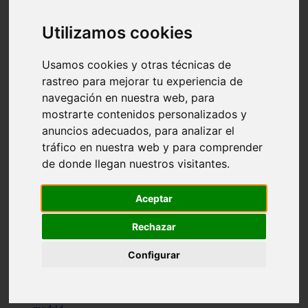
comportamiento
protagonistas
Utilizamos cookies
reptiles
abandono
adopci n
Usamos cookies y otras técnicas de
ferias
rastreo para mejorar tu experiencia de
higiene
navegación en nuestra web, para
snacks
acuario
mostrarte contenidos personalizados y
iberzoo propet
anuncios adecuados, para analizar el
comercios
tráfico en nuestra web y para comprender
estanques
viajar
de donde llegan nuestros visitantes.
conejos
cr a
navidad
Aceptar
especies invasoras
terapia asistida
Rechazar
agua
peces
Configurar
camas
econom a
mascotas
aedpac