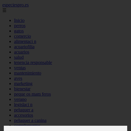
especiespro.es
☰
Inicio
perros
gatos
comercio
alimentaci n
acuariofilia
acuarios
salud
tenencia responsable
ventas
mantenimiento
aves
marketing
bienestar
peque os mam feros
verano
legislaci n
peluquer a
accesorios
peluquer a canina
complementos
consejos