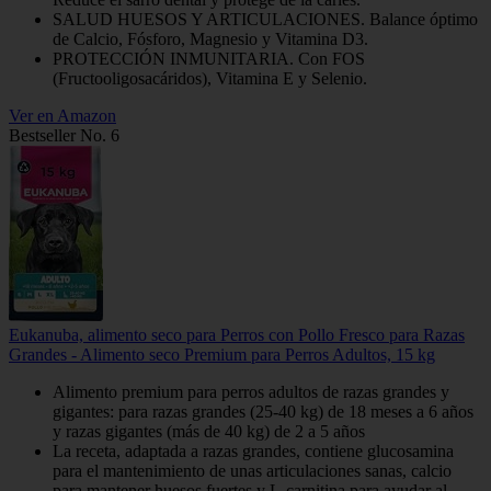
SALUD HUESOS Y ARTICULACIONES. Balance óptimo
de Calcio, Fósforo, Magnesio y Vitamina D3.
PROTECCIÓN INMUNITARIA. Con FOS
(Fructooligosacáridos), Vitamina E y Selenio.
Ver en Amazon
Bestseller No. 6
Eukanuba, alimento seco para Perros con Pollo Fresco para Razas
Grandes - Alimento seco Premium para Perros Adultos, 15 kg
Alimento premium para perros adultos de razas grandes y
gigantes: para razas grandes (25-40 kg) de 18 meses a 6 años
y razas gigantes (más de 40 kg) de 2 a 5 años
La receta, adaptada a razas grandes, contiene glucosamina
para el mantenimiento de unas articulaciones sanas, calcio
para mantener huesos fuertes y L-carnitina para ayudar al