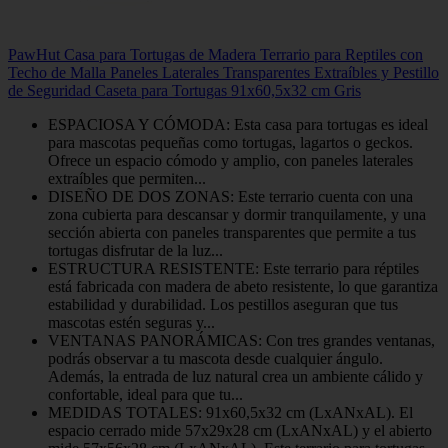
PawHut Casa para Tortugas de Madera Terrario para Reptiles con
Techo de Malla Paneles Laterales Transparentes Extraíbles y Pestillo
de Seguridad Caseta para Tortugas 91x60,5x32 cm Gris
ESPACIOSA Y CÓMODA: Esta casa para tortugas es ideal
para mascotas pequeñas como tortugas, lagartos o geckos.
Ofrece un espacio cómodo y amplio, con paneles laterales
extraíbles que permiten...
DISEÑO DE DOS ZONAS: Este terrario cuenta con una
zona cubierta para descansar y dormir tranquilamente, y una
sección abierta con paneles transparentes que permite a tus
tortugas disfrutar de la luz...
ESTRUCTURA RESISTENTE: Este terrario para réptiles
está fabricada con madera de abeto resistente, lo que garantiza
estabilidad y durabilidad. Los pestillos aseguran que tus
mascotas estén seguras y...
VENTANAS PANORÁMICAS: Con tres grandes ventanas,
podrás observar a tu mascota desde cualquier ángulo.
Además, la entrada de luz natural crea un ambiente cálido y
confortable, ideal para que tu...
MEDIDAS TOTALES: 91x60,5x32 cm (LxANxAL). El
espacio cerrado mide 57x29x28 cm (LxANxAL) y el abierto