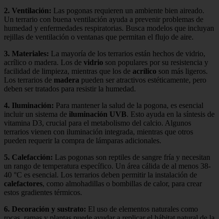
2. Ventilación:
Las pogonas requieren un ambiente bien aireado.
Un terrario con buena ventilación ayuda a prevenir problemas de
humedad y enfermedades respiratorias. Busca modelos que incluyan
rejillas de ventilación o ventanas que permitan el flujo de aire.
3. Materiales:
La mayoría de los terrarios están hechos de vidrio,
acrílico o madera. Los de
vidrio
son populares por su resistencia y
facilidad de limpieza, mientras que los de
acrílico
son más ligeros.
Los terrarios de
madera
pueden ser atractivos estéticamente, pero
deben ser tratados para resistir la humedad.
4. Iluminación:
Para mantener la salud de la pogona, es esencial
incluir un sistema de
iluminación UVB
. Esto ayuda en la síntesis de
vitamina D3, crucial para el metabolismo del calcio. Algunos
terrarios vienen con iluminación integrada, mientras que otros
pueden requerir la compra de lámparas adicionales.
5. Calefacción:
Las pogonas son reptiles de sangre fría y necesitan
un rango de temperatura específico. Un área cálida de al menos 38-
40 °C es esencial. Los terrarios deben permitir la instalación de
calefactores
, como almohadillas o bombillas de calor, para crear
estos gradientes térmicos.
6. Decoración y sustrato:
El uso de elementos naturales como
rocas, ramas y plantas puede ayudar a replicar el hábitat natural de la