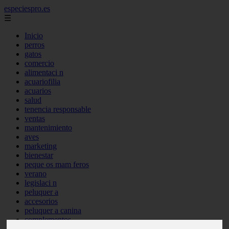
especiespro.es
☰
Inicio
perros
gatos
comercio
alimentaci n
acuariofilia
acuarios
salud
tenencia responsable
ventas
mantenimiento
aves
marketing
bienestar
peque os mam feros
verano
legislaci n
peluquer a
accesorios
peluquer a canina
complementos
consejos