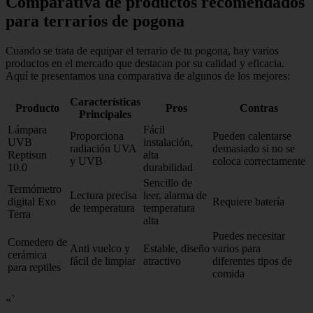
Comparativa de productos recomendados
para terrarios de pogona
Cuando se trata de equipar el terrario de tu pogona, hay varios
productos en el mercado que destacan por su calidad y eficacia.
Aquí te presentamos una comparativa de algunos de los mejores:
Características
Producto
Pros
Contras
Principales
Lámpara
Fácil
Proporciona
Pueden calentarse
UVB
instalación,
radiación UVA
demasiado si no se
Reptisun
alta
y UVB
coloca correctamente
10.0
durabilidad
Sencillo de
Termómetro
Lectura precisa
leer, alarma de
digital Exo
Requiere batería
de temperatura
temperatura
Terra
alta
Puedes necesitar
Comedero de
Anti vuelco y
Estable, diseño
varios para
cerámica
fácil de limpiar
atractivo
diferentes tipos de
para reptiles
comida
«`