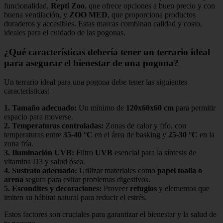
funcionalidad,
Repti Zoo
, que ofrece opciones a buen precio y con
buena ventilación, y
ZOO MED
, que proporciona productos
duraderos y accesibles. Estas marcas combinan calidad y costo,
ideales para el cuidado de las pogonas.
¿Qué características debería tener un terrario ideal
para asegurar el bienestar de una pogona?
Un terrario ideal para una pogona debe tener las siguientes
características:
1.
Tamaño adecuado
:
Un mínimo de
120x60x60 cm
para permitir
espacio para moverse.
2.
Temperaturas controladas
:
Zonas de calor y frío, con
temperaturas entre
35-40 °C
en el área de basking y
25-30 °C
en la
zona fría.
3.
Iluminación UVB
:
Filtro
UVB
esencial para la síntesis de
vitamina D3 y salud ósea.
4.
Sustrato adecuado
:
Utilizar materiales como
papel toalla o
arena
segura para evitar problemas digestivos.
5.
Escondites y decoraciones
:
Proveer
refugios
y elementos que
imiten su hábitat natural para reducir el estrés.
Estos factores son cruciales para garantizar el bienestar y la salud de