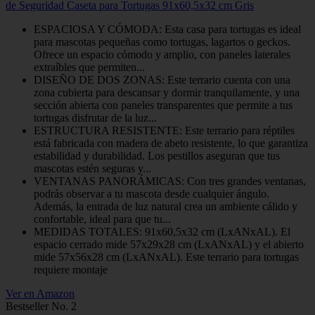
de Seguridad Caseta para Tortugas 91x60,5x32 cm Gris
ESPACIOSA Y CÓMODA: Esta casa para tortugas es ideal
para mascotas pequeñas como tortugas, lagartos o geckos.
Ofrece un espacio cómodo y amplio, con paneles laterales
extraíbles que permiten...
DISEÑO DE DOS ZONAS: Este terrario cuenta con una
zona cubierta para descansar y dormir tranquilamente, y una
sección abierta con paneles transparentes que permite a tus
tortugas disfrutar de la luz...
ESTRUCTURA RESISTENTE: Este terrario para réptiles
está fabricada con madera de abeto resistente, lo que garantiza
estabilidad y durabilidad. Los pestillos aseguran que tus
mascotas estén seguras y...
VENTANAS PANORÁMICAS: Con tres grandes ventanas,
podrás observar a tu mascota desde cualquier ángulo.
Además, la entrada de luz natural crea un ambiente cálido y
confortable, ideal para que tu...
MEDIDAS TOTALES: 91x60,5x32 cm (LxANxAL). El
espacio cerrado mide 57x29x28 cm (LxANxAL) y el abierto
mide 57x56x28 cm (LxANxAL). Este terrario para tortugas
requiere montaje
Ver en Amazon
Bestseller No. 2