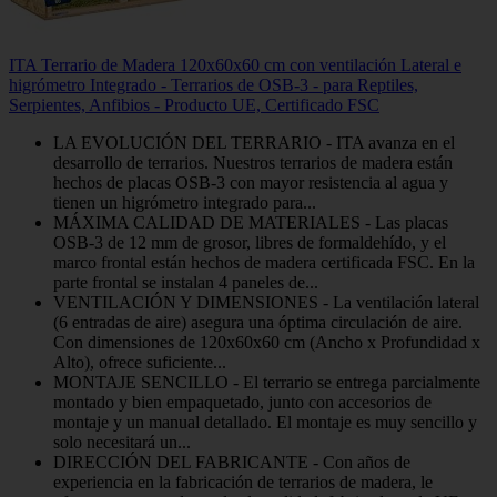
ITA Terrario de Madera 120x60x60 cm con ventilación Lateral e
higrómetro Integrado - Terrarios de OSB-3 - para Reptiles,
Serpientes, Anfibios - Producto UE, Certificado FSC
LA EVOLUCIÓN DEL TERRARIO - ITA avanza en el
desarrollo de terrarios. Nuestros terrarios de madera están
hechos de placas OSB-3 con mayor resistencia al agua y
tienen un higrómetro integrado para...
MÁXIMA CALIDAD DE MATERIALES - Las placas
OSB-3 de 12 mm de grosor, libres de formaldehído, y el
marco frontal están hechos de madera certificada FSC. En la
parte frontal se instalan 4 paneles de...
VENTILACIÓN Y DIMENSIONES - La ventilación lateral
(6 entradas de aire) asegura una óptima circulación de aire.
Con dimensiones de 120x60x60 cm (Ancho x Profundidad x
Alto), ofrece suficiente...
MONTAJE SENCILLO - El terrario se entrega parcialmente
montado y bien empaquetado, junto con accesorios de
montaje y un manual detallado. El montaje es muy sencillo y
solo necesitará un...
DIRECCIÓN DEL FABRICANTE - Con años de
experiencia en la fabricación de terrarios de madera, le