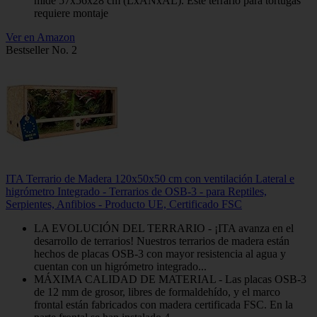
mide 57x56x28 cm (LxANxAL). Este terrario para tortugas
requiere montaje
Ver en Amazon
Bestseller No. 2
ITA Terrario de Madera 120x50x50 cm con ventilación Lateral e
higrómetro Integrado - Terrarios de OSB-3 - para Reptiles,
Serpientes, Anfibios - Producto UE, Certificado FSC
LA EVOLUCIÓN DEL TERRARIO - ¡ITA avanza en el
desarrollo de terrarios! Nuestros terrarios de madera están
hechos de placas OSB-3 con mayor resistencia al agua y
cuentan con un higrómetro integrado...
MÁXIMA CALIDAD DE MATERIAL - Las placas OSB-3
de 12 mm de grosor, libres de formaldehído, y el marco
frontal están fabricados con madera certificada FSC. En la