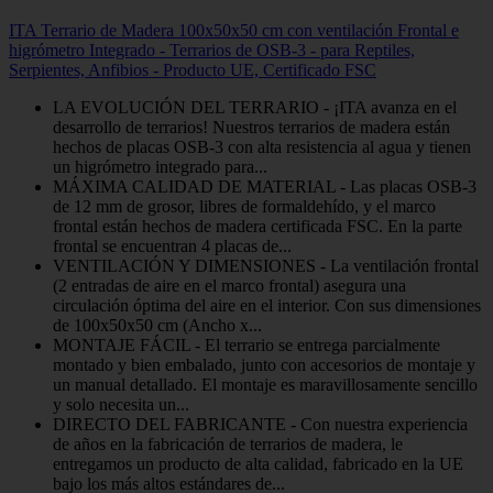
ITA Terrario de Madera 100x50x50 cm con ventilación Frontal e
higrómetro Integrado - Terrarios de OSB-3 - para Reptiles,
Serpientes, Anfibios - Producto UE, Certificado FSC
LA EVOLUCIÓN DEL TERRARIO - ¡ITA avanza en el
desarrollo de terrarios! Nuestros terrarios de madera están
hechos de placas OSB-3 con alta resistencia al agua y tienen
un higrómetro integrado para...
MÁXIMA CALIDAD DE MATERIAL - Las placas OSB-3
de 12 mm de grosor, libres de formaldehído, y el marco
frontal están hechos de madera certificada FSC. En la parte
frontal se encuentran 4 placas de...
VENTILACIÓN Y DIMENSIONES - La ventilación frontal
(2 entradas de aire en el marco frontal) asegura una
circulación óptima del aire en el interior. Con sus dimensiones
de 100x50x50 cm (Ancho x...
MONTAJE FÁCIL - El terrario se entrega parcialmente
montado y bien embalado, junto con accesorios de montaje y
un manual detallado. El montaje es maravillosamente sencillo
y solo necesita un...
DIRECTO DEL FABRICANTE - Con nuestra experiencia
de años en la fabricación de terrarios de madera, le
entregamos un producto de alta calidad, fabricado en la UE
bajo los más altos estándares de...