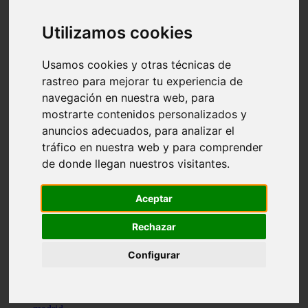
comportamiento
protagonistas
Utilizamos cookies
reptiles
abandono
adopci n
Usamos cookies y otras técnicas de
ferias
rastreo para mejorar tu experiencia de
higiene
navegación en nuestra web, para
snacks
acuario
mostrarte contenidos personalizados y
iberzoo propet
anuncios adecuados, para analizar el
comercios
tráfico en nuestra web y para comprender
estanques
viajar
de donde llegan nuestros visitantes.
conejos
cr a
navidad
Aceptar
especies invasoras
terapia asistida
Rechazar
agua
peces
Configurar
camas
econom a
mascotas
aedpac