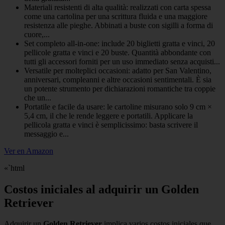
Materiali resistenti di alta qualità: realizzati con carta spessa
come una cartolina per una scrittura fluida e una maggiore
resistenza alle pieghe. Abbinati a buste con sigilli a forma di
cuore,...
Set completo all-in-one: include 20 biglietti gratta e vinci, 20
pellicole gratta e vinci e 20 buste. Quantità abbondante con
tutti gli accessori forniti per un uso immediato senza acquisti...
Versatile per molteplici occasioni: adatto per San Valentino,
anniversari, compleanni e altre occasioni sentimentali. È sia
un potente strumento per dichiarazioni romantiche tra coppie
che un...
Portatile e facile da usare: le cartoline misurano solo 9 cm ×
5,4 cm, il che le rende leggere e portatili. Applicare la
pellicola gratta e vinci è semplicissimo: basta scrivere il
messaggio e...
Ver en Amazon
«`html
Costos iniciales al adquirir un Golden
Retriever
Adquirir un
Golden Retriever
implica varios costos iniciales que