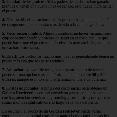
3.
Calidad de los padres
:
Si los padres del cachorro han ganado
premios o tienen una buena línea de sangre, esto puede incrementar
el precio.
4.
Generación
:
Los cachorros de la primera o segunda generación
de campeones pueden costar más debido a la calidad genética.
5.
Vacunación y salud
:
Algunos criadores incluyen vacunaciones,
chip de identificación y pruebas de salud en el costo total, lo que
puede hacer que el precio sea más elevado pero también garantiza
un cachorro más sano.
6.
Edad
:
Los cachorros mucho más jóvenes generalmente tienen un
precio más alto que los perros adultos.
7.
Adopción
:
Adoptar de refugios o organizaciones de rescate
puede ser una opción más económica, a menudo entre
50 y 500
dólares
, aunque esto no siempre garantiza el linaje de pura raza.
8.
Costos adicionales
:
Además del costo inicial para obtener un
Golden Retriever
, es crucial considerar gastos continuos como
comida, atención veterinaria, grooming y suministros, que pueden
sumar montos significativos a lo largo de la vida del perro.
En resumen, el precio de un
Golden Retriever
puede variar
enormemente, y es vital considerar tanto el costo inicial como los