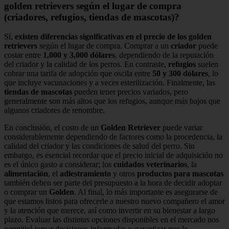
golden retrievers según el lugar de compra
(criadores, refugios, tiendas de mascotas)?
Sí,
existen diferencias significativas en el precio de los golden
retrievers
según el lugar de compra. Comprar a un
criador
puede
costar entre
1,000 y 3,000 dólares
, dependiendo de la reputación
del criador y la calidad de los perros. En contraste,
refugios
suelen
cobrar una tarifa de adopción que oscila entre
50 y 300 dólares
, lo
que incluye vacunaciones y a veces esterilización. Finalmente, las
tiendas de mascotas
pueden tener precios variados, pero
generalmente son más altos que los refugios, aunque más bajos que
algunos criadores de renombre.
En conclusión, el costo de un
Golden Retriever
puede variar
considerablemente dependiendo de factores como la procedencia, la
calidad del criador y las condiciones de salud del perro. Sin
embargo, es esencial recordar que el precio inicial de adquisición no
es el único gasto a considerar; los
cuidados veterinarios
, la
alimentación
, el
adiestramiento
y otros
productos para mascotas
también deben ser parte del presupuesto a la hora de decidir adoptar
o comprar un
Golden
. Al final, lo más importante es asegurarse de
que estamos listos para ofrecerle a nuestro nuevo compañero el amor
y la atención que merece, así como invertir en su bienestar a largo
plazo. Evaluar las distintas opciones disponibles en el mercado nos
permitirá tomar decisiones informadas y garantizar que le