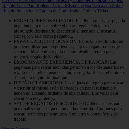
GONZTEL 20 piezas Golden Rasca y Gana Personalizado Tarjeta
Regalo Vales Para Rellenar Usted Mismo Tarjeta Rasca con Sobre
Regalo Invitaciones Tarjeta de Cumpleaños Golden Ticket
REGALO PERSONALIZADO: Escribe tu mensaje, pega la
pegatina para rascar sobre el texto, regala el ticket y el
afortunado destinatario descubrirá el mensaje al rascarlo.
Consejo: Úsalo como pequeño...
PARA CUALQUIER OCASIÓN: Estos billetes dorados se
pueden utilizar para experiencias, tarjetas regalo o mensajes
secretos. Ideal como regalo de cumpleaños, regalo para
mujeres, regalo de Navidad,...
EMOCIONANTE EXPERIENCIA DE RASCAR: Las
pegatinas para rascar incluidas permiten a los destinatarios del
regalo rascar ellos mismos la tarjeta regalo. Rascar el Golden
Ticket, un regalo original que...
DISEÑO GLAMOROSO: Las tarjetas de regalo para rascar
y escribir tú mismo están fabricadas en papel resistente y
tienen un acabado brillante de alta calidad. Los vales para
rascar son elegantes y...
SET DE REGALOS DORADOS: 20 Golden Tickets para
personalizar que se quedarán en la memoria. ¡Cupones para
rascar, perfectos para amigos, familiares y compañeros de
trabajo!
Ver en Amazon