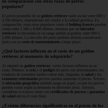
en comparación con otras razas de perros
populares?
El precio promedio de un
golden retriever
suele oscilar entre 800 y
2,500 dólares, dependiendo del criador y la calidad genética. En
comparación, otras razas populares como el
bulldog francés
pueden
costar entre 1,500 y 8,000 dólares, mientras que un
labrador
retriever
se encuentra en un rango similar al golden, entre 800 y
2,000 dólares. La elección del perro también debería considerarse
junto con su
costo de mantenimiento
a largo plazo.
¿Qué factores influyen en el costo de un golden
retriever al momento de adquirirlo?
Al adquirir un
golden retriever
, varios factores influyen en su
costo. Primero, la
cría
y el
pedigrí
del perro son determinantes; los
criadores de renombre suelen cobrar más. Segundo, la
salud
y los
exámenes veterinarios
previos pueden aumentar el precio. Tercero,
la
ubicación geográfica
también juega un papel, ya que los precios
pueden variar según la demanda en diferentes áreas. Además,
considerar si el perro viene con
certificados de pureza
o
garantías
de salud
afecta el costo final.
¿Existen diferencias significativas en el precio de los