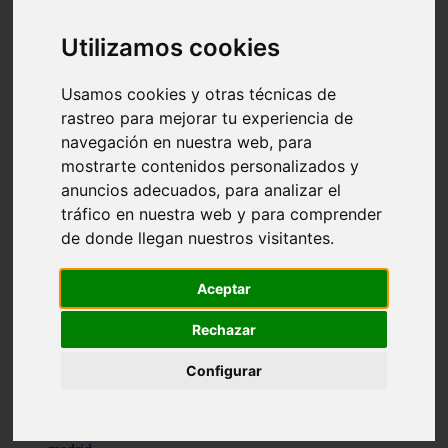
comportamiento
protagonistas
Utilizamos cookies
reptiles
abandono
adopci n
Usamos cookies y otras técnicas de
ferias
rastreo para mejorar tu experiencia de
higiene
navegación en nuestra web, para
snacks
acuario
mostrarte contenidos personalizados y
iberzoo propet
anuncios adecuados, para analizar el
comercios
tráfico en nuestra web y para comprender
estanques
viajar
de donde llegan nuestros visitantes.
conejos
cr a
navidad
Aceptar
especies invasoras
terapia asistida
Rechazar
agua
peces
Configurar
camas
econom a
mascotas
aedpac