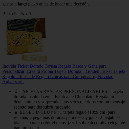
gastos a largo plazo antes de hacer una decisión.
Bestseller No. 1
Inovida Ticket Dorado Tarjeta Regalo Rasca y Gana para
Personalizar; Crea tu Propia Tarjeta Dorada – Golden Ticket Tarjeta
Regalo – Ideas de Regalo Únicas para Cumpleaños, Navidad,
Aniversario
🍫 TARJETAS RASCAR PERSONALIZABLES : Tarjeta
dorada inspirada en la Fábrica de Chocolate. Regala un
detalle único y sorprende a tus seres queridos con un mensaje
secreto para descubrir rascando
🗼 EL SET INCLUYE : 1 tarjeta regalo (18x9 cm) para
rellenar, 2 pegatinas doradas para rasca y gana, 2 pegatinas
blancas para escribir el mensaje y 1 sobre decorativo elegante
para presentar