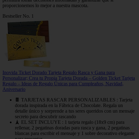
proporcionemos lo mejor a nuestra mascota.
Bestseller No. 1
Inovida Ticket Dorado Tarjeta Regalo Rasca y Gana para
Personalizar; Crea tu Propia Tarjeta Dorada – Golden Ticket Tarjeta
Regalo – Ideas de Regalo Únicas para Cumpleaños, Navidad,
Aniversario
🍫 TARJETAS RASCAR PERSONALIZABLES : Tarjeta
dorada inspirada en la Fábrica de Chocolate. Regala un
detalle único y sorprende a tus seres queridos con un mensaje
secreto para descubrir rascando
🗼 EL SET INCLUYE : 1 tarjeta regalo (18x9 cm) para
rellenar, 2 pegatinas doradas para rasca y gana, 2 pegatinas
blancas para escribir el mensaje y 1 sobre decorativo elegante
para presentar