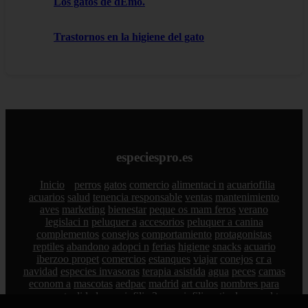
Los gatos de dEmo.
Trastornos en la higiene del gato
especiespro.es
Inicio
perros
gatos
comercio
alimentaci n
acuariofilia
acuarios
salud
tenencia responsable
ventas
mantenimiento
aves
marketing
bienestar
peque os mam feros
verano
legislaci n
peluquer a
accesorios
peluquer a canina
complementos
consejos
comportamiento
protagonistas
reptiles
abandono
adopci n
ferias
higiene
snacks
acuario
iberzoo propet
comercios
estanques
viajar
conejos
cr a
navidad
especies invasoras
terapia asistida
agua
peces
camas
econom a
mascotas
aedpac
madrid
art culos
nombres para
perros
actualidad
acuariofilia 2
acuariofilia
articulos
canal tv