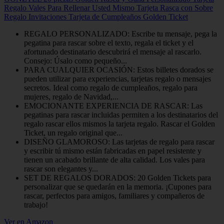
Regalo Vales Para Rellenar Usted Mismo Tarjeta Rasca con Sobre
Regalo Invitaciones Tarjeta de Cumpleaños Golden Ticket
REGALO PERSONALIZADO: Escribe tu mensaje, pega la
pegatina para rascar sobre el texto, regala el ticket y el
afortunado destinatario descubrirá el mensaje al rascarlo.
Consejo: Úsalo como pequeño...
PARA CUALQUIER OCASIÓN: Estos billetes dorados se
pueden utilizar para experiencias, tarjetas regalo o mensajes
secretos. Ideal como regalo de cumpleaños, regalo para
mujeres, regalo de Navidad,...
EMOCIONANTE EXPERIENCIA DE RASCAR: Las
pegatinas para rascar incluidas permiten a los destinatarios del
regalo rascar ellos mismos la tarjeta regalo. Rascar el Golden
Ticket, un regalo original que...
DISEÑO GLAMOROSO: Las tarjetas de regalo para rascar
y escribir tú mismo están fabricadas en papel resistente y
tienen un acabado brillante de alta calidad. Los vales para
rascar son elegantes y...
SET DE REGALOS DORADOS: 20 Golden Tickets para
personalizar que se quedarán en la memoria. ¡Cupones para
rascar, perfectos para amigos, familiares y compañeros de
trabajo!
Ver en Amazon