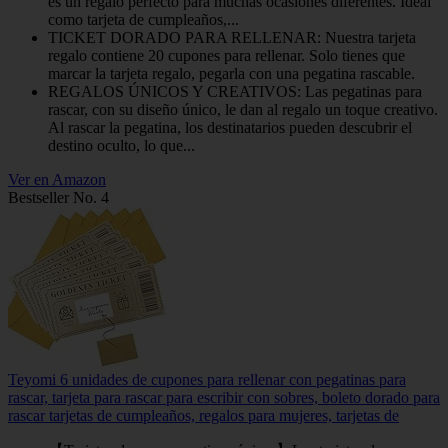
es un regalo perfecto para muchas ocasiones diferentes. Ideal
como tarjeta de cumpleaños,...
TICKET DORADO PARA RELLENAR: Nuestra tarjeta
regalo contiene 20 cupones para rellenar. Solo tienes que
marcar la tarjeta regalo, pegarla con una pegatina rascable.
REGALOS ÚNICOS Y CREATIVOS: Las pegatinas para
rascar, con su diseño único, le dan al regalo un toque creativo.
Al rascar la pegatina, los destinatarios pueden descubrir el
destino oculto, lo que...
Ver en Amazon
Bestseller No. 4
Teyomi 6 unidades de cupones para rellenar con pegatinas para
rascar, tarjeta para rascar para escribir con sobres, boleto dorado para
rascar tarjetas de cumpleaños, regalos para mujeres, tarjetas de