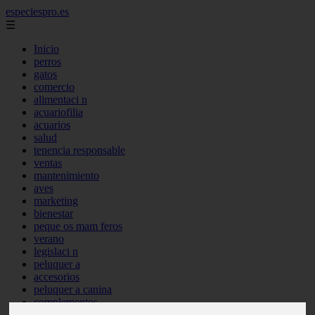
especiespro.es
☰
Inicio
perros
gatos
comercio
alimentaci n
acuariofilia
acuarios
salud
tenencia responsable
ventas
mantenimiento
aves
marketing
bienestar
peque os mam feros
verano
legislaci n
peluquer a
accesorios
peluquer a canina
complementos
consejos