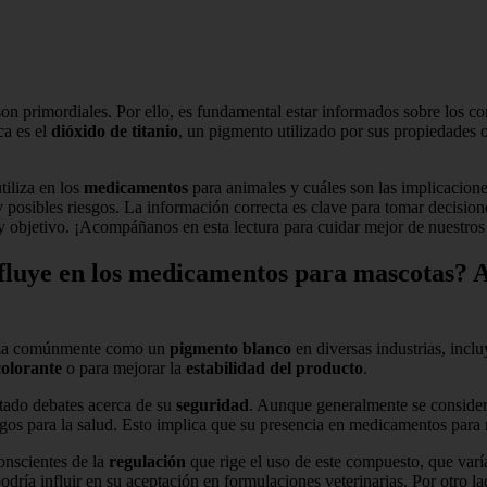
d son primordiales. Por ello, es fundamental estar informados sobre los 
ca es el
dióxido de titanio
, un pigmento utilizado por sus propiedades
tiliza en los
medicamentos
para animales y cuáles son las implicacion
posibles riesgos. La información correcta es clave para tomar decision
 y objetivo. ¡Acompáñanos en esta lectura para cuidar mejor de nuestro
nfluye en los medicamentos para mascotas? A
liza comúnmente como un
pigmento blanco
en diversas industrias, incl
colorante
o para mejorar la
estabilidad del producto
.
citado debates acerca de su
seguridad
. Aunque generalmente se consider
esgos para la salud. Esto implica que su presencia en medicamentos par
onscientes de la
regulación
que rige el uso de este compuesto, que varí
e podría influir en su aceptación en formulaciones veterinarias. Por otro