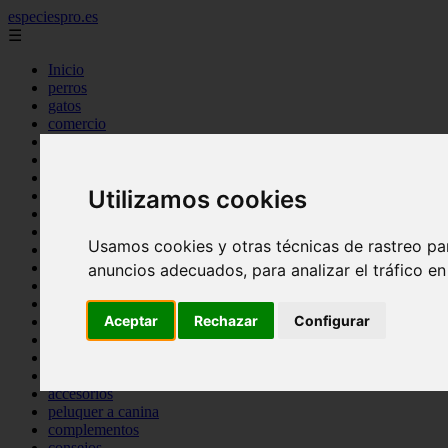
especiespro.es
☰
Inicio
perros
gatos
comercio
alimentaci n
acuariofilia
acuarios
Utilizamos cookies
salud
tenencia responsable
ventas
Usamos cookies y otras técnicas de rastreo pa
mantenimiento
aves
anuncios adecuados, para analizar el tráfico e
marketing
bienestar
Aceptar
Rechazar
Configurar
peque os mam feros
verano
legislaci n
peluquer a
accesorios
peluquer a canina
complementos
consejos