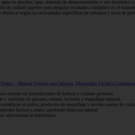
a en piscinas, spas, sistemas de almacenamiento y uso doméstico o 
calidad superior para asegurar resultados confiables en el tratamie
icar según las necesidades específicas de volumen y nivel de purif
Nano) – Mineral Natural para Jabones, Mascarillas Faciales Cosmétic
so externo en formulaciones de belleza y cuidado personal.
 y uniforme en jabones, cremas, lociones y maquillaje mineral.
cosméticas en polvo, productos de maquillaje y recetas caseras de cuida
 jabones hechos a mano, aportando blancura natural.
s alimentarias ni industriales.