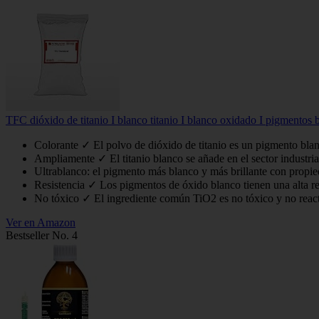
TFC dióxido de titanio I blanco titanio I blanco oxidado I pigmentos b
Colorante ✓ El polvo de dióxido de titanio es un pigmento blanc
Ampliamente ✓ El titanio blanco se añade en el sector industria
Ultrablanco: el pigmento más blanco y más brillante con propiedad
Resistencia ✓ Los pigmentos de óxido blanco tienen una alta res
No tóxico ✓ El ingrediente común TiO2 es no tóxico y no reactiv
Ver en Amazon
Bestseller No. 4