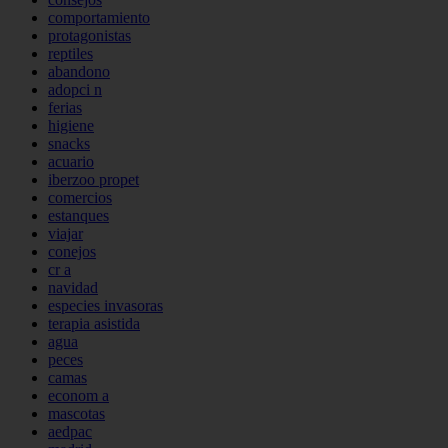
comportamiento
protagonistas
reptiles
abandono
adopci n
ferias
higiene
snacks
acuario
iberzoo propet
comercios
estanques
viajar
conejos
cr a
navidad
especies invasoras
terapia asistida
agua
peces
camas
econom a
mascotas
aedpac