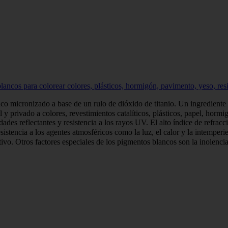
lancos para colorear colores, plásticos, hormigón, pavimento, yeso, res
o micronizado a base de un rulo de dióxido de titanio. Un ingrediente 
l y privado a colores, revestimientos catalíticos, plásticos, papel, ho
es reflectantes y resistencia a los rayos UV. El alto índice de refracció
istencia a los agentes atmosféricos como la luz, el calor y la intemperi
o. Otros factores especiales de los pigmentos blancos son la inolencia y