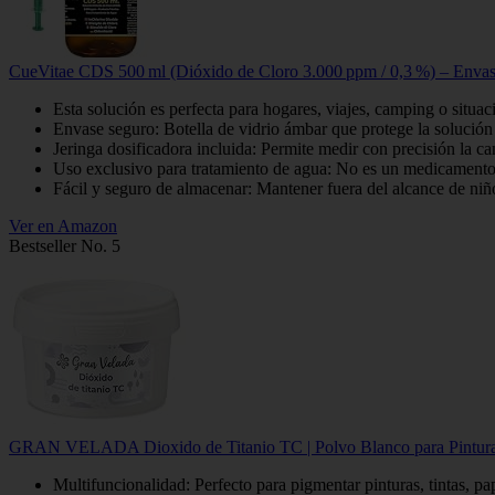
CueVitae CDS 500 ml (Dióxido de Cloro 3.000 ppm / 0,3 %) – Envase
Esta solución es perfecta para hogares, viajes, camping o situa
Envase seguro: Botella de vidrio ámbar que protege la solución 
Jeringa dosificadora incluida: Permite medir con precisión la ca
Uso exclusivo para tratamiento de agua: No es un medicamento, 
Fácil y seguro de almacenar: Mantener fuera del alcance de niño
Ver en Amazon
Bestseller No. 5
GRAN VELADA Dioxido de Titanio TC | Polvo Blanco para Pinturas, Ti
Multifuncionalidad: Perfecto para pigmentar pinturas, tintas, pap