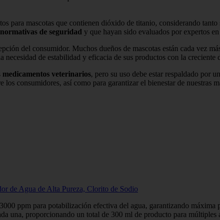
os para mascotas que contienen dióxido de titanio, considerando tanto s
normativas de seguridad
y que hayan sido evaluados por expertos en
ercepción del consumidor. Muchos dueños de mascotas están cada vez m
 la necesidad de estabilidad y eficacia de sus productos con la crecient
s
medicamentos veterinarios
, pero su uso debe estar respaldado por un
e los consumidores, así como para garantizar el bienestar de nuestras m
or de Agua de Alta Pureza, Clorito de Sodio
ppm para potabilización efectiva del agua, garantizando máxima p
a, proporcionando un total de 300 ml de producto para múltiples a