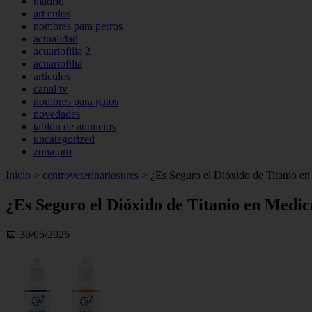
madrid
art culos
nombres para perros
actualidad
acuariofilia 2
acuariofilia
articulos
canal tv
nombres para gatos
novedades
tablon de anuncios
uncategorized
zona pro
Inicio
>
centroveterinariosures
>
¿Es Seguro el Dióxido de Titanio e
¿Es Seguro el Dióxido de Titanio en Medi
📅 30/05/2026