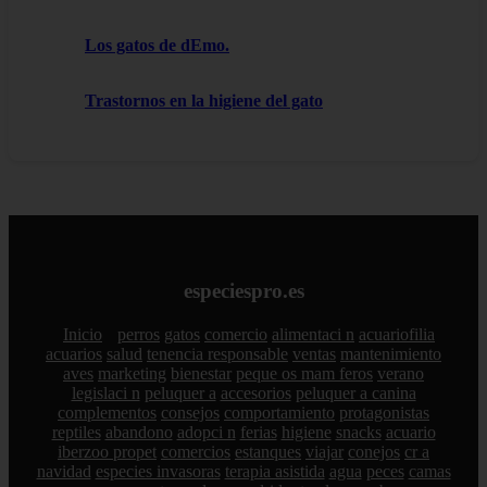
Los gatos de dEmo.
Trastornos en la higiene del gato
especiespro.es
Inicio
perros
gatos
comercio
alimentaci n
acuariofilia
acuarios
salud
tenencia responsable
ventas
mantenimiento
aves
marketing
bienestar
peque os mam feros
verano
legislaci n
peluquer a
accesorios
peluquer a canina
complementos
consejos
comportamiento
protagonistas
reptiles
abandono
adopci n
ferias
higiene
snacks
acuario
iberzoo propet
comercios
estanques
viajar
conejos
cr a
navidad
especies invasoras
terapia asistida
agua
peces
camas