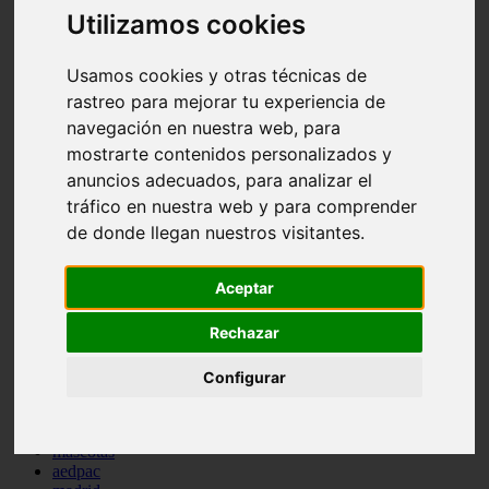
Utilizamos cookies
comportamiento
protagonistas
reptiles
Usamos cookies y otras técnicas de
abandono
adopci n
rastreo para mejorar tu experiencia de
ferias
navegación en nuestra web, para
higiene
mostrarte contenidos personalizados y
snacks
acuario
anuncios adecuados, para analizar el
iberzoo propet
tráfico en nuestra web y para comprender
comercios
de donde llegan nuestros visitantes.
estanques
viajar
conejos
Aceptar
cr a
navidad
Rechazar
especies invasoras
terapia asistida
agua
Configurar
peces
camas
econom a
mascotas
aedpac