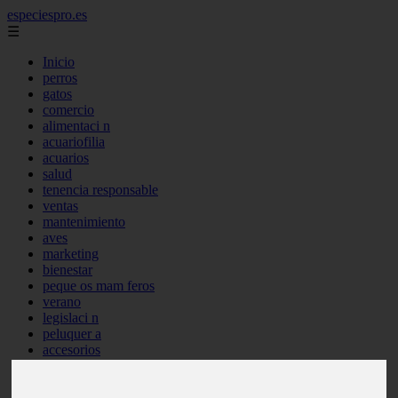
especiespro.es
☰
Inicio
perros
gatos
comercio
alimentaci n
acuariofilia
acuarios
salud
tenencia responsable
ventas
mantenimiento
aves
marketing
bienestar
peque os mam feros
verano
legislaci n
peluquer a
accesorios
peluquer a canina
complementos
consejos