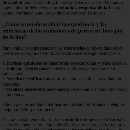
de calidad
para el cuidado y bienestar de las mascotas. Además, un
buen cuidador debe demostrar
empatía
y
responsabilidad
, lo que
genera confianza tanto en los dueños como en los perros.
¿Cómo se puede evaluar la experiencia y las
referencias de los cuidadores de perros en Torrejón
de Ardoz?
Para evaluar la
experiencia
y las
referencias
de los cuidadores de
perros en Torrejón de Ardoz, es recomendable seguir estos pasos:
1.
Revisar opiniones
en plataformas especializadas y redes sociales.
2.
Solicitar referencias
de clientes anteriores para conocer su
satisfacción.
3.
Verificar certificaciones
o formación específica en cuidado de
mascotas.
4.
Realizar entrevistas
personales para evaluar sus conocimientos y
habilidades.
Estos aspectos ayudarán a tomar una decisión informada al elegir el
mejor cuidador para tu perro.
En conclusión, encontrar un buen
cuidador de perros
en Torrejón
de Ardoz puede ser una tarea desafiante, pero al considerar factores
como la experiencia, las referencias y los servicios que ofrecen, es